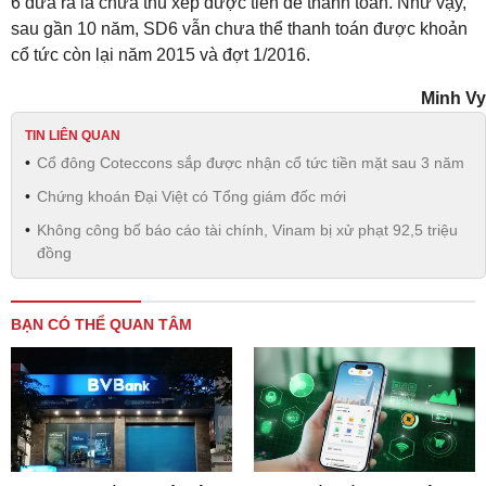
6 đưa ra là chưa thu xếp được tiền để thanh toán. Như vậy,
sau gần 10 năm, SD6 vẫn chưa thể thanh toán được khoản
cổ tức còn lại năm 2015 và đợt 1/2016.
Minh Vy
TIN LIÊN QUAN
Cổ đông Coteccons sắp được nhận cổ tức tiền mặt sau 3 năm
Chứng khoán Đại Việt có Tổng giám đốc mới
Không công bố báo cáo tài chính, Vinam bị xử phạt 92,5 triệu
đồng
BẠN CÓ THỂ QUAN TÂM