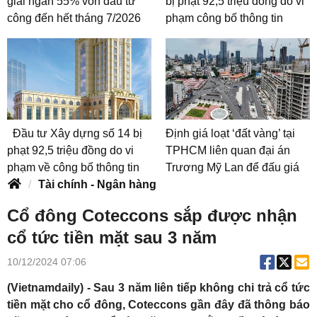
giải ngân 55% vốn đầu tư
bị phạt 92,5 triệu đồng do vi
công đến hết tháng 7/2026
phạm công bố thông tin
Đầu tư Xây dựng số 14 bị
Định giá loạt ‘đất vàng’ tại
phạt 92,5 triệu đồng do vi
TPHCM liên quan đại án
phạm về công bố thông tin
Trương Mỹ Lan để đấu giá
Tài chính - Ngân hàng
Cổ đông Coteccons sắp được nhận
cổ tức tiền mặt sau 3 năm
10/12/2024 07:06
(Vietnamdaily) - Sau 3 năm liên tiếp không chi trả cổ tức
tiền mặt cho cổ đông, Coteccons gần đây đã thông báo