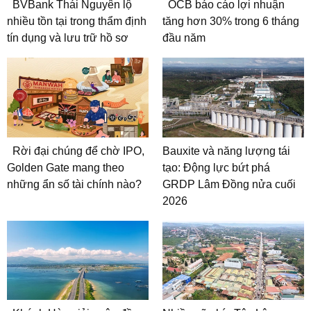
BVBank Thái Nguyên lộ
OCB báo cáo lợi nhuận
nhiều tồn tại trong thẩm định
tăng hơn 30% trong 6 tháng
tín dụng và lưu trữ hồ sơ
đầu năm
Rời đại chúng để chờ IPO,
Bauxite và năng lượng tái
Golden Gate mang theo
tạo: Động lực bứt phá
những ẩn số tài chính nào?
GRDP Lâm Đồng nửa cuối
2026