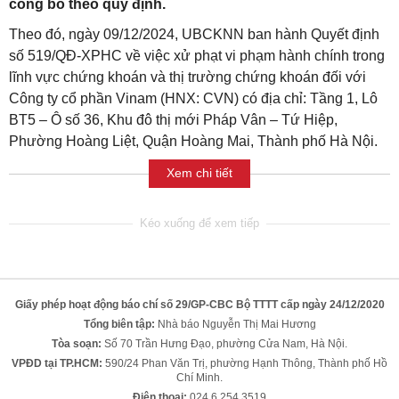
công bố theo quy định.
Theo đó, ngày 09/12/2024, UBCKNN ban hành Quyết định
số 519/QĐ-XPHC về việc xử phạt vi phạm hành chính trong
lĩnh vực chứng khoán và thị trường chứng khoán đối với
Công ty cổ phần Vinam (HNX: CVN) có địa chỉ: Tầng 1, Lô
BT5 – Ô số 36, Khu đô thị mới Pháp Vân – Tứ Hiệp,
Phường Hoàng Liệt, Quận Hoàng Mai, Thành phố Hà Nội.
Xem chi tiết
Giấy phép hoạt động báo chí số 29/GP-CBC Bộ TTTT cấp ngày 24/12/2020
Tổng biên tập:
Nhà báo Nguyễn Thị Mai Hương
Tòa soạn:
Số 70 Trần Hưng Đạo, phường Cửa Nam, Hà Nội.
VPĐD tại TP.HCM:
590/24 Phan Văn Trị, phường Hạnh Thông, Thành phố Hồ
Chí Minh.
Điện thoại:
024 6 254 3519