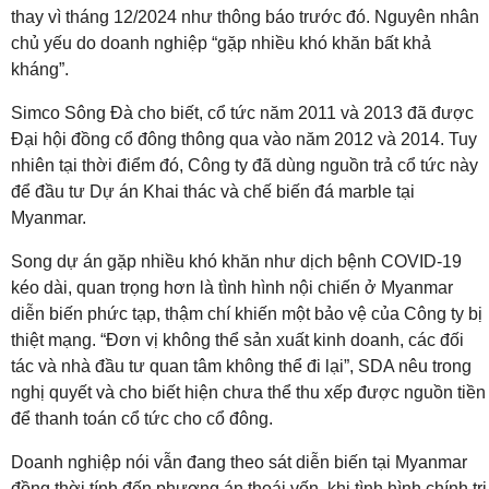
thay vì tháng 12/2024 như thông báo trước đó. Nguyên nhân
chủ yếu do doanh nghiệp “gặp nhiều khó khăn bất khả
kháng”.
Simco Sông Đà cho biết, cổ tức năm 2011 và 2013 đã được
Đại hội đồng cổ đông thông qua vào năm 2012 và 2014. Tuy
nhiên tại thời điểm đó, Công ty đã dùng nguồn trả cổ tức này
để đầu tư Dự án Khai thác và chế biến đá marble tại
Myanmar.
Song dự án gặp nhiều khó khăn như dịch bệnh COVID-19
kéo dài, quan trọng hơn là tình hình nội chiến ở Myanmar
diễn biến phức tạp, thậm chí khiến một bảo vệ của Công ty bị
thiệt mạng. “Đơn vị không thể sản xuất kinh doanh, các đối
tác và nhà đầu tư quan tâm không thể đi lại”, SDA nêu trong
nghị quyết và cho biết hiện chưa thể thu xếp được nguồn tiền
để thanh toán cổ tức cho cổ đông.
Doanh nghiệp nói vẫn đang theo sát diễn biến tại Myanmar
đồng thời tính đến phương án thoái vốn, khi tình hình chính trị