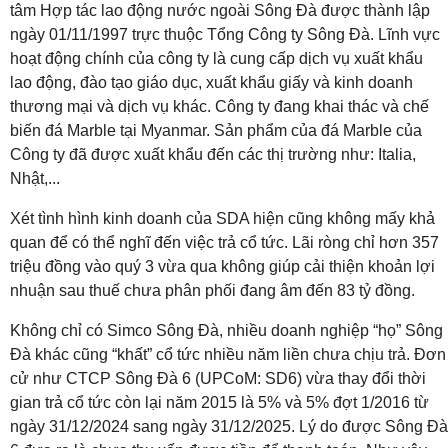
tâm Hợp tác lao động nước ngoài Sông Đà được thành lập
ngày 01/11/1997 trực thuộc Tổng Công ty Sông Đà. Lĩnh vực
hoạt động chính của công ty là cung cấp dịch vụ xuất khẩu
lao động, đào tạo giáo dục, xuất khẩu giấy và kinh doanh
thương mại và dịch vụ khác. Công ty đang khai thác và chế
biến đá Marble tại Myanmar. Sản phẩm của đá Marble của
Công ty đã được xuất khẩu đến các thị trường như: Italia,
Nhật,...
Xét tình hình kinh doanh của SDA hiện cũng không mấy khả
quan để có thể nghĩ đến việc trả cổ tức. Lãi ròng chỉ hơn 357
triệu đồng vào quý 3 vừa qua không giúp cải thiện khoản lợi
nhuận sau thuế chưa phân phối đang âm đến 83 tỷ đồng.
Không chỉ có Simco Sông Đà, nhiều doanh nghiệp “họ” Sông
Đà khác cũng “khất” cổ tức nhiều năm liền chưa chịu trả. Đơn
cử như CTCP Sông Đà 6 (UPCoM: SD6) vừa thay đổi thời
gian trả cổ tức còn lại năm 2015 là 5% và 5% đợt 1/2016 từ
ngày 31/12/2024 sang ngày 31/12/2025. Lý do được Sông Đà