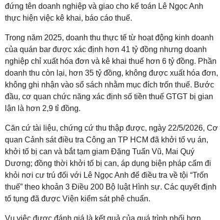
đứng tên doanh nghiệp và giao cho kế toán Lê Ngọc Anh
thực hiện việc kê khai, báo cáo thuế.
Trong năm 2025, doanh thu thực tế từ hoạt động kinh doanh
của quán bar được xác định hơn 41 tỷ đồng nhưng doanh
nghiệp chỉ xuất hóa đơn và kê khai thuế hơn 6 tỷ đồng. Phần
doanh thu còn lại, hơn 35 tỷ đồng, không được xuất hóa đơn,
không ghi nhận vào sổ sách nhằm mục đích trốn thuế. Bước
đầu, cơ quan chức năng xác định số tiền thuế GTGT bị gian
lận là hơn 2,9 tỉ đồng.
Căn cứ tài liệu, chứng cứ thu thập được, ngày 22/5/2026, Cơ
quan Cảnh sát điều tra Công an TP HCM đã khởi tố vụ án,
khởi tố bị can và bắt tạm giam Đặng Tuấn Vũ, Mai Quý
Dương; đồng thời khởi tố bị can, áp dụng biện pháp cấm đi
khỏi nơi cư trú đối với Lê Ngọc Anh để điều tra về tội “Trốn
thuế” theo khoản 3 Điều 200 Bộ luật Hình sự. Các quyết định
tố tụng đã được Viện kiểm sát phê chuẩn.
Vụ việc được đánh giá là kết quả của quá trình phối hợp