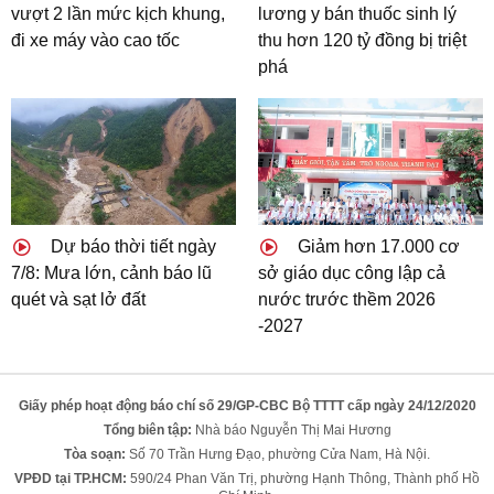
vượt 2 lần mức kịch khung,
lương y bán thuốc sinh lý
đi xe máy vào cao tốc
thu hơn 120 tỷ đồng bị triệt
phá
Dự báo thời tiết ngày
Giảm hơn 17.000 cơ
7/8: Mưa lớn, cảnh báo lũ
sở giáo dục công lập cả
quét và sạt lở đất
nước trước thềm 2026
-2027
Giấy phép hoạt động báo chí số 29/GP-CBC Bộ TTTT cấp ngày 24/12/2020
Tổng biên tập:
Nhà báo Nguyễn Thị Mai Hương
Tòa soạn:
Số 70 Trần Hưng Đạo, phường Cửa Nam, Hà Nội.
VPĐD tại TP.HCM:
590/24 Phan Văn Trị, phường Hạnh Thông, Thành phố Hồ