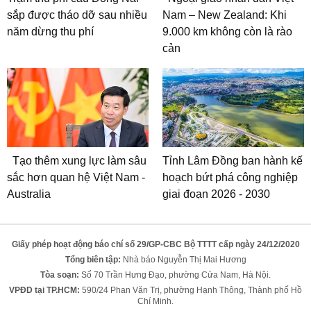
sắp được tháo dỡ sau nhiều
Nam – New Zealand: Khi
năm dừng thu phí
9.000 km không còn là rào
cản
Tạo thêm xung lực làm sâu
Tỉnh Lâm Đồng ban hành kế
sắc hơn quan hệ Việt Nam -
hoạch bứt phá công nghiệp
Australia
giai đoạn 2026 - 2030
Giấy phép hoạt động báo chí số 29/GP-CBC Bộ TTTT cấp ngày 24/12/2020
Tổng biên tập:
Nhà báo Nguyễn Thị Mai Hương
Tòa soạn:
Số 70 Trần Hưng Đạo, phường Cửa Nam, Hà Nội.
VPĐD tại TP.HCM:
590/24 Phan Văn Trị, phường Hạnh Thông, Thành phố Hồ
Chí Minh.