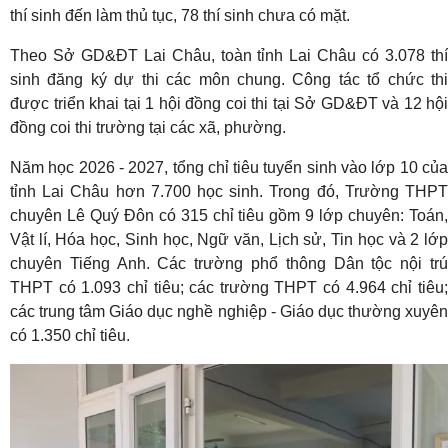
thí sinh đến làm thủ tục, 78 thí sinh chưa có mặt.
Theo Sở GD&ĐT Lai Châu, toàn tỉnh Lai Châu có 3.078 thí
sinh đăng ký dự thi các môn chung. Công tác tổ chức thi
được triển khai tại 1 hội đồng coi thi tại Sở GD&ĐT và 12 hội
đồng coi thi trường tại các xã, phường.
Năm học 2026 - 2027, tổng chỉ tiêu tuyển sinh vào lớp 10 của
tỉnh Lai Châu hơn 7.700 học sinh. Trong đó, Trường THPT
chuyên Lê Quý Đôn có 315 chỉ tiêu gồm 9 lớp chuyên: Toán,
Vật lí, Hóa học, Sinh học, Ngữ văn, Lịch sử, Tin học và 2 lớp
chuyên Tiếng Anh. Các trường phổ thông Dân tộc nội trú
THPT có 1.093 chỉ tiêu; các trường THPT có 4.964 chỉ tiêu;
các trung tâm Giáo dục nghề nghiệp - Giáo dục thường xuyên
có 1.350 chỉ tiêu.