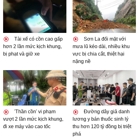
Tài xế có cồn cao gấp
Sơn La đối mặt với
hơn 2 lần mức kịch khung,
mưa lũ kéo dài, nhiều khu
bị phạt và giữ xe
vực bị chia cắt, thiệt hại
nặng nề
'Thần cồn' vi phạm
Đường dây giả danh
vượt 2 lần mức kịch khung,
lương y bán thuốc sinh lý
đi xe máy vào cao tốc
thu hơn 120 tỷ đồng bị triệt
phá