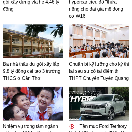
gói xây dựng vỉa hè 4,46 tỷ
hypercar triệu đô "thửa"
đồng
riêng cho đại gia mê động
cơ W16
Ba nhà thầu dự gói xây lắp
Chuẩn bị kỹ lưỡng cho kỳ thi
9,8 tỷ đồng cải tạo 3 trường
lại sau sự cố tại điểm thi
THCS ở Cần Thơ
THPT Chuyên Tuyên Quang
Nhiệm vụ trọng tâm ngành
Tận mục Ford Territory