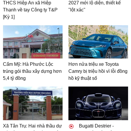
THCS Hiệp An xã Hiệp
2027 mới lộ diện, thiết kế
Thạnh về tay Công ty T&P
"lột xác"
[Kỳ 1]
Cẩm Mỹ: Hà Phước Lộc
Hơn nửa triệu xe Toyota
trúng gói thầu xây dựng hơn
Camry bị triệu hồi vì lỗi đồng
5,4 tỷ đồng
hồ kỹ thuật số
Xã Tân Trụ: Hai nhà thầu dự
Bugatti Destrier -