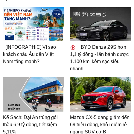
[INFOGRAPHIC] Vì sao
BYD Denza Z9S hơn
khách châu Âu đến Việt
1,1 tỷ đồng - lăn bánh được
Nam tăng mạnh?
1.100 km, kèm sạc siêu
nhanh
Kế Sách: Đại An trúng gói
Mazda CX-5 đang giảm đến
thầu 6,9 tỷ đồng, tiết kiệm
69 triệu đồng, khởi điểm rẻ
5,11%
ngang SUV cỡ B