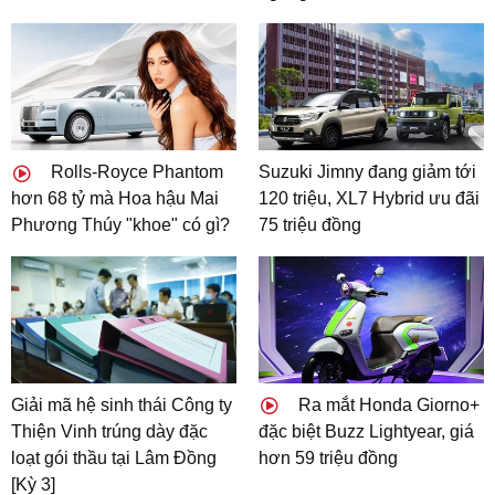
Rolls-Royce Phantom
Suzuki Jimny đang giảm tới
hơn 68 tỷ mà Hoa hậu Mai
120 triệu, XL7 Hybrid ưu đãi
Phương Thúy "khoe" có gì?
75 triệu đồng
Giải mã hệ sinh thái Công ty
Ra mắt Honda Giorno+
Thiện Vinh trúng dày đặc
đặc biệt Buzz Lightyear, giá
loạt gói thầu tại Lâm Đồng
hơn 59 triệu đồng
[Kỳ 3]