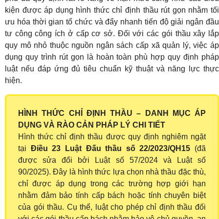
kiện được áp dụng hình thức chỉ định thầu rút gọn nhằm tối
ưu hóa thời gian tổ chức và đẩy nhanh tiến độ giải ngân đầu
tư công công ích ở cấp cơ sở. Đối với các gói thầu xây lắp
quy mô nhỏ thuộc nguồn ngân sách cấp xã quản lý, việc áp
dụng quy trình rút gọn là hoàn toàn phù hợp quy định pháp
luật nếu đáp ứng đủ tiêu chuẩn kỹ thuật và năng lực thực
hiện.
HÌNH THỨC CHỈ ĐỊNH THẦU – DANH MỤC ÁP
DỤNG VÀ RÀO CẢN PHÁP LÝ CHI TIẾT
Hình thức chỉ định thầu được quy định nghiêm ngặt
tại
Điều 23 Luật Đấu thầu số 22/2023/QH15
(đã
được sửa đổi bởi Luật số 57/2024 và Luật số
90/2025). Đây là hình thức lựa chọn nhà thầu đặc thù,
chỉ được áp dụng trong các trường hợp giới hạn
nhằm đảm bảo tính cấp bách hoặc tính chuyên biệt
của gói thầu. Cụ thể, luật cho phép chỉ định thầu đối
với các gói thầu cấp bách nhằm bảo vệ chủ quyền, an