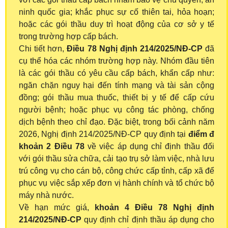
ninh quốc gia; khắc phục sự cố thiên tai, hỏa hoạn;
hoặc các gói thầu duy trì hoạt động của cơ sở y tế
trong trường hợp cấp bách.
Chi tiết hơn,
Điều 78 Nghị định 214/2025/NĐ-CP
đã
cụ thể hóa các nhóm trường hợp này. Nhóm đầu tiên
là các gói thầu có yêu cầu cấp bách, khẩn cấp như:
ngăn chặn nguy hại đến tính mạng và tài sản cộng
đồng; gói thầu mua thuốc, thiết bị y tế để cấp cứu
người bệnh; hoặc phục vụ công tác phòng, chống
dịch bệnh theo chỉ đạo. Đặc biệt, trong bối cảnh năm
2026, Nghị định 214/2025/NĐ-CP quy định tại
điểm đ
khoản 2 Điều 78
về việc áp dụng chỉ định thầu đối
với gói thầu sửa chữa, cải tạo trụ sở làm việc, nhà lưu
trú công vụ cho cán bộ, công chức cấp tỉnh, cấp xã để
phục vụ việc sắp xếp đơn vị hành chính và tổ chức bộ
máy nhà nước.
Về hạn mức giá,
khoản 4 Điều 78 Nghị định
214/2025/NĐ-CP
quy định chỉ định thầu áp dụng cho