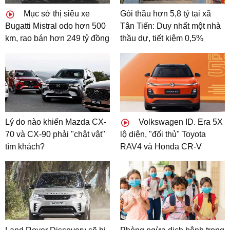
Mục sở thị siêu xe
Gói thầu hơn 5,8 tỷ tại xã
Bugatti Mistral odo hơn 500
Tân Tiến: Duy nhất một nhà
km, rao bán hơn 249 tỷ đồng
thầu dự, tiết kiệm 0,5%
Lý do nào khiến Mazda CX-
Volkswagen ID. Era 5X
70 và CX-90 phải "chật vật"
lộ diện, "đối thủ" Toyota
tìm khách?
RAV4 và Honda CR-V