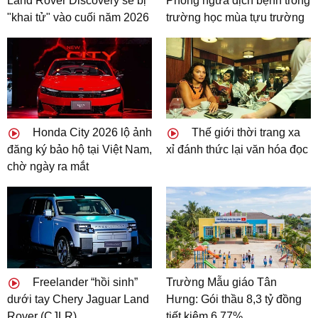
Land Rover Discovery sẽ bị
Phòng ngừa dịch bệnh trong
"khai tử" vào cuối năm 2026
trường học mùa tựu trường
Honda City 2026 lộ ảnh
Thế giới thời trang xa
đăng ký bảo hộ tại Việt Nam,
xỉ đánh thức lại văn hóa đọc
chờ ngày ra mắt
Freelander “hồi sinh”
Trường Mẫu giáo Tân
dưới tay Chery Jaguar Land
Hưng: Gói thầu 8,3 tỷ đồng
Rover (CJLR)
tiết kiệm 6,77%