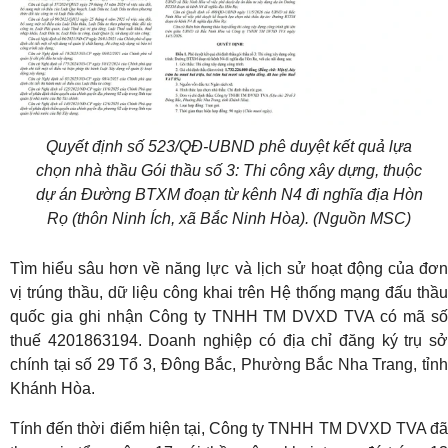
Quyết định số 523/QĐ-UBND phê duyệt kết quả lựa
chọn nhà thầu Gói thầu số 3: Thi công xây dựng, thuộc
dự án Đường BTXM đoạn từ kênh N4 đi nghĩa địa Hòn
Rọ (thôn Ninh Ích, xã Bắc Ninh Hòa). (Nguồn MSC)
Tìm hiểu sâu hơn về năng lực và lịch sử hoạt động của đơn
vị trúng thầu, dữ liệu công khai trên Hệ thống mạng đấu thầu
quốc gia ghi nhận Công ty TNHH TM DVXD TVA có mã số
thuế 4201863194. Doanh nghiệp có địa chỉ đăng ký trụ sở
chính tại số 29 Tổ 3, Đông Bắc, Phường Bắc Nha Trang, tỉnh
Khánh Hòa.
Tính đến thời điểm hiện tại, Công ty TNHH TM DVXD TVA đã