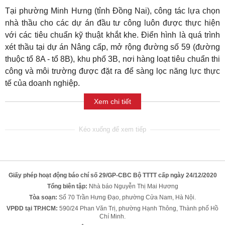
Tại phường Minh Hưng (tỉnh Đồng Nai), công tác lựa chọn
nhà thầu cho các dự án đầu tư công luôn được thực hiện
với các tiêu chuẩn kỹ thuật khắt khe. Điển hình là quá trình
xét thầu tại dự án Nâng cấp, mở rộng đường số 59 (đường
thuộc tổ 8A - tổ 8B), khu phố 3B, nơi hàng loạt tiêu chuẩn thi
công và môi trường được đặt ra để sàng lọc năng lực thực
tế của doanh nghiệp.
Xem chi tiết
Giấy phép hoạt động báo chí số 29/GP-CBC Bộ TTTT cấp ngày 24/12/2020
Tổng biên tập:
Nhà báo Nguyễn Thị Mai Hương
Tòa soạn:
Số 70 Trần Hưng Đạo, phường Cửa Nam, Hà Nội.
VPĐD tại TP.HCM:
590/24 Phan Văn Trị, phường Hạnh Thông, Thành phố Hồ
Chí Minh.