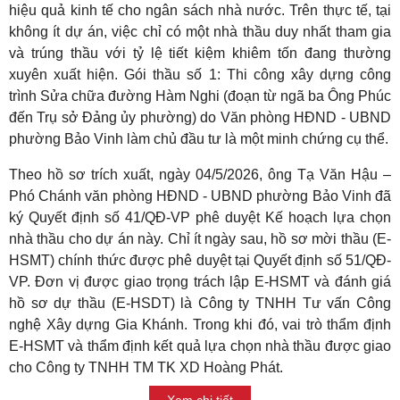
hiệu quả kinh tế cho ngân sách nhà nước. Trên thực tế, tại
không ít dự án, việc chỉ có một nhà thầu duy nhất tham gia
và trúng thầu với tỷ lệ tiết kiệm khiêm tốn đang thường
xuyên xuất hiện. Gói thầu số 1: Thi công xây dựng công
trình Sửa chữa đường Hàm Nghi (đoạn từ ngã ba Ông Phúc
đến Trụ sở Đảng ủy phường) do Văn phòng HĐND - UBND
phường Bảo Vinh làm chủ đầu tư là một minh chứng cụ thể.
Theo hồ sơ trích xuất, ngày 04/5/2026, ông Tạ Văn Hậu –
Phó Chánh văn phòng HĐND - UBND phường Bảo Vinh đã
ký Quyết định số 41/QĐ-VP phê duyệt Kế hoạch lựa chọn
nhà thầu cho dự án này. Chỉ ít ngày sau, hồ sơ mời thầu (E-
HSMT) chính thức được phê duyệt tại Quyết định số 51/QĐ-
VP. Đơn vị được giao trọng trách lập E-HSMT và đánh giá
hồ sơ dự thầu (E-HSDT) là Công ty TNHH Tư vấn Công
nghệ Xây dựng Gia Khánh. Trong khi đó, vai trò thẩm định
E-HSMT và thẩm định kết quả lựa chọn nhà thầu được giao
cho Công ty TNHH TM TK XD Hoàng Phát.
Xem chi tiết