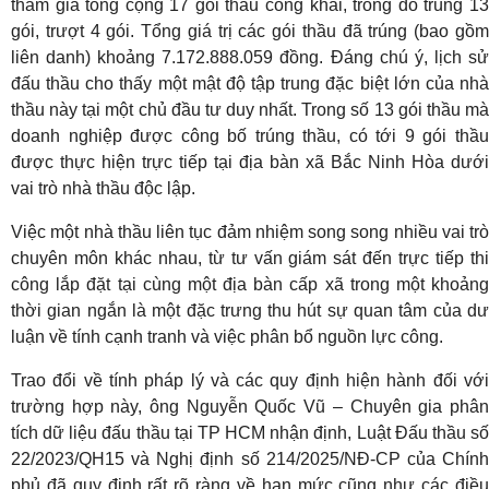
tham gia tổng cộng 17 gói thầu công khai, trong đó trúng 13
gói, trượt 4 gói. Tổng giá trị các gói thầu đã trúng (bao gồm
liên danh) khoảng 7.172.888.059 đồng. Đáng chú ý, lịch sử
đấu thầu cho thấy một mật độ tập trung đặc biệt lớn của nhà
thầu này tại một chủ đầu tư duy nhất. Trong số 13 gói thầu mà
doanh nghiệp được công bố trúng thầu, có tới 9 gói thầu
được thực hiện trực tiếp tại địa bàn xã Bắc Ninh Hòa dưới
vai trò nhà thầu độc lập.
Việc một nhà thầu liên tục đảm nhiệm song song nhiều vai trò
chuyên môn khác nhau, từ tư vấn giám sát đến trực tiếp thi
công lắp đặt tại cùng một địa bàn cấp xã trong một khoảng
thời gian ngắn là một đặc trưng thu hút sự quan tâm của dư
luận về tính cạnh tranh và việc phân bổ nguồn lực công.
Trao đổi về tính pháp lý và các quy định hiện hành đối với
trường hợp này, ông Nguyễn Quốc Vũ – Chuyên gia phân
tích dữ liệu đấu thầu tại TP HCM nhận định, Luật Đấu thầu số
22/2023/QH15 và Nghị định số 214/2025/NĐ-CP của Chính
phủ đã quy định rất rõ ràng về hạn mức cũng như các điều