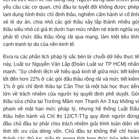
yêu cầu các cơ quan, chủ đầu tư tuyệt đối không được phép
lạm dụng hình thức chỉ định thầu, nghiêm cấm hành vi cố tình
xé lẻ dự án, chia nhỏ các gói thầu xây lắp thành nhiều gói
thầu siêu nhỏ có giá trị dưới hạn mức nhằm né tránh nghĩa vụ
phải tổ chức đấu thầu rộng rãi qua mạng, làm triệt tiêu tính
cạnh tranh tự do của nền kinh tế.
Đưa ra các phân tích pháp lý sắc bén từ chuỗi dữ liệu thực tế
này, Luật sư Nguyễn Văn Lập (Đoàn Luật sư TP HCM) nhấn
mạnh: "Sự chênh lệch về hiệu quả kinh tế giữa mức tiết kiệm
tốt đến hơn 22% ở các gói đấu thầu rộng rãi và mức tiết kiệm
1% ở gói chỉ định thầu tại Cần Thơ là một bài học thực tiễn
lớn về trách nhiệm của người ký quyết định phê duyệt. Gói
thầu sửa chữa tại Trường Mầm non Thạnh An 3 tuy không vi
phạm về mặt hạn mức pháp lý, nhưng hệ thống Luật Đấu
thầu hiện hành và Chỉ thị 12/CT-TTg quy định người đứng
đầu chủ đầu tư phải chịu trách nhiệm giải trình toàn diện về
tính tối ưu của dòng vốn. Chủ đầu tư không thể chỉ hoàn
thành các thủ tục giấy tờ mang tính hợp thức hóa trên bàn