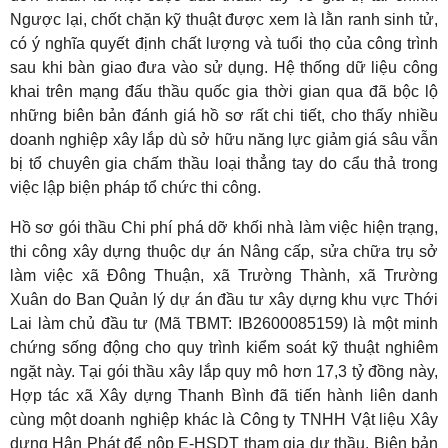
Ngược lại, chốt chặn kỹ thuật được xem là lằn ranh sinh tử,
có ý nghĩa quyết định chất lượng và tuổi thọ của công trình
sau khi bàn giao đưa vào sử dụng. Hệ thống dữ liệu công
khai trên mạng đấu thầu quốc gia thời gian qua đã bộc lộ
những biên bản đánh giá hồ sơ rất chi tiết, cho thấy nhiều
doanh nghiệp xây lắp dù sở hữu năng lực giảm giá sâu vẫn
bị tổ chuyên gia chấm thầu loại thẳng tay do cẩu thả trong
việc lập biện pháp tổ chức thi công.
Hồ sơ gói thầu Chi phí phá dỡ khối nhà làm việc hiện trạng,
thi công xây dựng thuộc dự án Nâng cấp, sửa chữa trụ sở
làm việc xã Đông Thuận, xã Trường Thành, xã Trường
Xuân do Ban Quản lý dự án đầu tư xây dựng khu vực Thới
Lai làm chủ đầu tư (Mã TBMT: IB2600085159) là một minh
chứng sống động cho quy trình kiểm soát kỹ thuật nghiêm
ngặt này. Tại gói thầu xây lắp quy mô hơn 17,3 tỷ đồng này,
Hợp tác xã Xây dựng Thanh Bình đã tiến hành liên danh
cùng một doanh nghiệp khác là Công ty TNHH Vật liệu Xây
dựng Hân Phát để nộp E-HSDT tham gia dự thầu. Biên bản