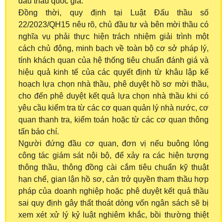
đấu thầu quốc gia.
Đồng thời, quy định tại Luật Đấu thầu số
22/2023/QH15 nêu rõ, chủ đầu tư và bên mời thầu có
nghĩa vụ phải thực hiện trách nhiệm giải trình một
cách chủ động, minh bạch về toàn bộ cơ sở pháp lý,
tính khách quan của hệ thống tiêu chuẩn đánh giá và
hiệu quả kinh tế của các quyết định từ khâu lập kế
hoạch lựa chọn nhà thầu, phê duyệt hồ sơ mời thầu,
cho đến phê duyệt kết quả lựa chọn nhà thầu khi có
yêu cầu kiểm tra từ các cơ quan quản lý nhà nước, cơ
quan thanh tra, kiểm toán hoặc từ các cơ quan thông
tấn báo chí.
Người đứng đầu cơ quan, đơn vị nếu buông lỏng
công tác giám sát nội bộ, để xảy ra các hiện tượng
thông thầu, thông đồng cài cắm tiêu chuẩn kỹ thuật
hạn chế, gian lận hồ sơ, cản trở quyền tham thầu hợp
pháp của doanh nghiệp hoặc phê duyệt kết quả thầu
sai quy định gây thất thoát dòng vốn ngân sách sẽ bị
xem xét xử lý kỷ luật nghiêm khắc, bồi thường thiệt