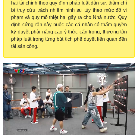
hại tài chính theo quy định pháp luật dân sự, thậm chí
bị truy cứu trách nhiệm hình sự tùy theo mức độ vi
phạm và quy mô thiệt hại gây ra cho Nhà nước. Quy
định cứng rắn này buộc các cá nhân có thẩm quyền
ký duyệt phải nâng cao ý thức cẩn trọng, thượng tôn
pháp luật trong từng bút tích phê duyệt liên quan đến
tài sản công.
Play
Video