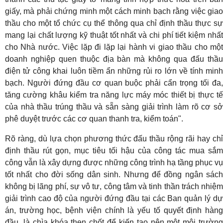
giấy, mà phải chứng minh một cách minh bạch rằng việc giao
thầu cho một tổ chức cụ thể thông qua chỉ định thầu thực sự
mang lại chất lượng kỹ thuật tốt nhất và chi phí tiết kiệm nhất
cho Nhà nước. Việc lặp đi lặp lại hành vi giao thầu cho một
doanh nghiệp quen thuộc địa bàn mà không qua đấu thầu
điện tử công khai luôn tiềm ẩn những rủi ro lớn về tính minh
bạch. Người đứng đầu cơ quan buộc phải cẩn trọng tối đa,
tăng cường khâu kiểm tra năng lực máy móc thiết bị thực tế
của nhà thầu trúng thầu và sẵn sàng giải trình làm rõ cơ sở
phê duyệt trước các cơ quan thanh tra, kiểm toán".
Rõ ràng, dù lựa chọn phương thức đấu thầu rộng rãi hay chỉ
định thầu rút gọn, mục tiêu tối hậu của công tác mua sắm
công vẫn là xây dựng được những công trình hạ tầng phục vụ
tốt nhất cho đời sống dân sinh. Nhưng để đồng ngân sách
không bị lãng phí, sự vô tư, công tâm và tinh thần trách nhiệm
giải trình cao độ của người đứng đầu tại các Ban quản lý dự
án, trường học, bệnh viện chính là yếu tố quyết định hàng
đầu, là chìa khóa then chốt để kiến tạo nên một môi trường