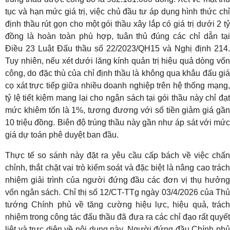
tục và hạn mức giá trị, việc chủ đầu tư áp dụng hình thức chỉ
định thầu rút gọn cho một gói thầu xây lắp có giá trị dưới 2 tỷ
đồng là hoàn toàn phù hợp, tuân thủ đúng các chỉ dẫn tại
Điều 23 Luật Đấu thầu số 22/2023/QH15 và Nghị định 214.
Tuy nhiên, nếu xét dưới lăng kính quản trị hiệu quả dòng vốn
công, do đặc thù của chỉ định thầu là không qua khâu đấu giá
cọ xát trực tiếp giữa nhiều doanh nghiệp trên hệ thống mạng,
tỷ lệ tiết kiệm mang lại cho ngân sách tại gói thầu này chỉ đạt
mức khiêm tốn là 1%, tương đương với số tiền giảm giá gần
10 triệu đồng. Biên độ trúng thầu này gần như áp sát với mức
giá dự toán phê duyệt ban đầu.
Thực tế so sánh này đặt ra yêu cầu cấp bách về việc chấn
chỉnh, thắt chặt vai trò kiểm soát và đặc biệt là nâng cao trách
nhiệm giải trình của người đứng đầu các đơn vị thụ hưởng
vốn ngân sách. Chỉ thị số 12/CT-TTg ngày 03/4/2026 của Thủ
tướng Chính phủ về tăng cường hiệu lực, hiệu quả, trách
nhiệm trong công tác đấu thầu đã đưa ra các chỉ đạo rất quyết
liệt và trực diện về nội dung này. Người đứng đầu Chính phủ