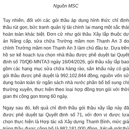
Nguồn MSC
Tuy nhiên, đối với các gói thầu áp dụng hình thức chỉ định
thầu rút gọn, bức tranh quản lý tài chính lại mang một sắc thái
hoàn toàn khác biệt. Đơn cử như gói thầu Xây lắp thuộc dự
án Nâng cấp, sửa chữa Trường mầm non Thạnh An 3 do
chính Trường mầm non Thạnh An 3 làm chủ đầu tư. Dựa trên
hồ sơ kế hoạch lựa chọn nhà thầu được phê duyệt tại Quyết
định số 70/QĐ-MNTA3 ngày 16/04/2026, gói thầu xây lắp bao
gồm các hạng mục sửa chữa hàng rào, sân khấu này có giá
gói thầu được phê duyệt là 992.102.844 đồng, nguồn vốn sử
dụng hoàn toàn từ ngân sách nhà nước phân bổ bổ sung chi
thường xuyên, thực hiện theo loại hợp đồng trọn gói với thời
gian thi công gọn trong 60 ngày.
Ngay sau đó, kết quả chỉ định thầu gói thầu xây lắp này đã
được phê duyệt tại Quyết định số 71, với đơn vị được lựa
chọn thực hiện là Hợp tác xã Xây dựng Thanh Bình, mức giá
trúng thầu được công bố là 982.181.000 đồng. Xét về mặt thủ