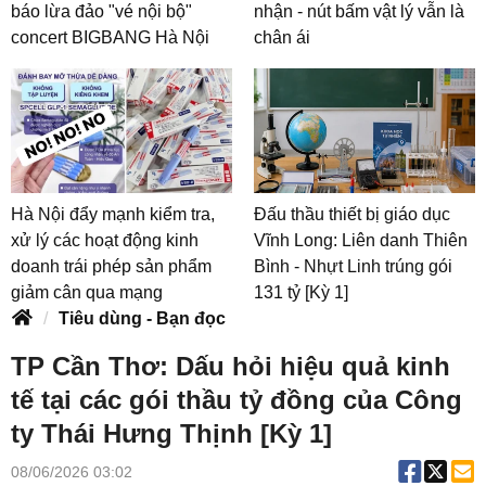
báo lừa đảo "vé nội bộ"
nhận - nút bấm vật lý vẫn là
concert BIGBANG Hà Nội
chân ái
Hà Nội đẩy mạnh kiểm tra,
Đấu thầu thiết bị giáo dục
xử lý các hoạt động kinh
Vĩnh Long: Liên danh Thiên
doanh trái phép sản phẩm
Bình - Nhựt Linh trúng gói
giảm cân qua mạng
131 tỷ [Kỳ 1]
Tiêu dùng - Bạn đọc
TP Cần Thơ: Dấu hỏi hiệu quả kinh
tế tại các gói thầu tỷ đồng của Công
ty Thái Hưng Thịnh [Kỳ 1]
08/06/2026 03:02