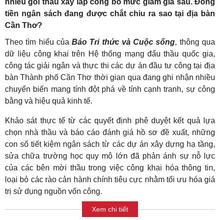
nhiều gói thầu xây lắp công bố mức giảm giá sâu. Đồng
tiền ngân sách đang được chắt chiu ra sao tại địa bàn
Cần Thơ?
Theo tìm hiểu của
Báo Tri thức và Cuộc sống
, thông qua
dữ liệu công khai trên Hệ thống mạng đấu thầu quốc gia,
công tác giải ngân và thực thi các dự án đầu tư công tại địa
bàn Thành phố Cần Thơ thời gian qua đang ghi nhận nhiều
chuyển biến mang tính đột phá về tính cạnh tranh, sự công
bằng và hiệu quả kinh tế.
Khảo sát thực tế từ các quyết định phê duyệt kết quả lựa
chọn nhà thầu và báo cáo đánh giá hồ sơ đề xuất, những
con số tiết kiệm ngân sách từ các dự án xây dựng hạ tầng,
sửa chữa trường học quy mô lớn đã phản ánh sự nỗ lực
của các bên mời thầu trong việc công khai hóa thông tin,
loại bỏ các rào cản hành chính tiêu cực nhằm tối ưu hóa giá
trị sử dụng nguồn vốn công.
Xem chi tiết