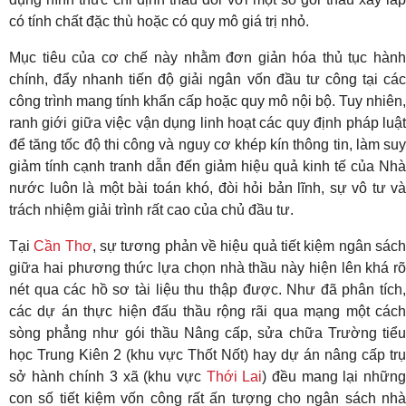
có tính chất đặc thù hoặc có quy mô giá trị nhỏ.
Mục tiêu của cơ chế này nhằm đơn giản hóa thủ tục hành
chính, đẩy nhanh tiến độ giải ngân vốn đầu tư công tại các
công trình mang tính khẩn cấp hoặc quy mô nội bộ. Tuy nhiên,
ranh giới giữa việc vận dụng linh hoạt các quy định pháp luật
để tăng tốc độ thi công và nguy cơ khép kín thông tin, làm suy
giảm tính cạnh tranh dẫn đến giảm hiệu quả kinh tế của Nhà
nước luôn là một bài toán khó, đòi hỏi bản lĩnh, sự vô tư và
trách nhiệm giải trình rất cao của chủ đầu tư.
Tại
Cần Thơ
, sự tương phản về hiệu quả tiết kiệm ngân sác
giữa hai phương thức lựa chọn nhà thầu này hiện lên khá rõ
nét qua các hồ sơ tài liệu thu thập được. Như đã phân tích,
các dự án thực hiện đấu thầu rộng rãi qua mạng một cách
sòng phẳng như gói thầu Nâng cấp, sửa chữa Trường tiểu
học Trung Kiên 2 (khu vực Thốt Nốt) hay dự án nâng cấp trụ
sở hành chính 3 xã (khu vực
Thới Lai
) đều mang lại nhữn
con số tiết kiệm vốn công rất ấn tượng cho ngân sách nhà