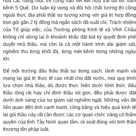
hóa các hạng mục thi công nạo vét kết hợp trải đá bờ nam
kênh 5 Quế. Dư luận kỳ vọng và đòi hỏi chất lượng thi công
ngoài thực địa phải thật sự tương xứng với giá trị hợp đồng
trọn gói gần 2 tỷ đồng mà ngân sách đã xuất chi. Trách nhiệm
của Tổ giúp việc, của Trưởng phòng Kinh tế xã Vĩnh Châu
không chỉ dừng lại ở khoảnh khắc đặt bút ký quyết định phê
duyệt nhà thầu, mà còn là cả một hành trình dài giám sát,
nghiệm thu từng khối đá, từng mét kênh trong những ngày
tới.
Để môi trường đấu thầu thật sự trong sạch, lành mạnh và
mang lại giá trị thực tế cao nhất cho đất nước, mọi quy trình
lựa chọn nhà thầu, dù được thực hiện dưới hình thức đấu
thầu rộng rãi hay chỉ định thầu rút gọn, đều phải được đặt
dưới ánh sáng của sự giám sát nghiêm ngặt. Những vấn đề
liên quan đến tính cạnh tranh, công bằng và hiệu quả kinh tế
tại gói thầu này rất cần được các cơ quan chức năng có thẩm
quyền của tỉnh Tây Ninh quan tâm, rà soát đúng với tinh thần
thượng tôn pháp luật.