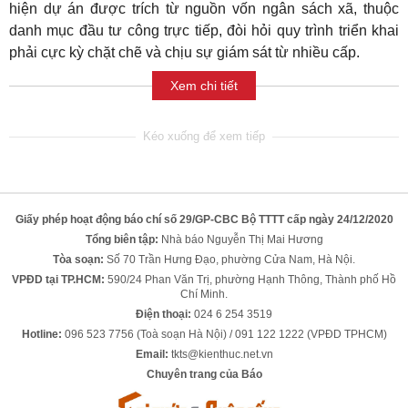
hiện dự án được trích từ nguồn vốn ngân sách xã, thuộc
danh mục đầu tư công trực tiếp, đòi hỏi quy trình triển khai
phải cực kỳ chặt chẽ và chịu sự giám sát từ nhiều cấp.
Xem chi tiết
Giấy phép hoạt động báo chí số 29/GP-CBC Bộ TTTT cấp ngày 24/12/2020
Tổng biên tập:
Nhà báo Nguyễn Thị Mai Hương
Tòa soạn:
Số 70 Trần Hưng Đạo, phường Cửa Nam, Hà Nội.
VPĐD tại TP.HCM:
590/24 Phan Văn Trị, phường Hạnh Thông, Thành phố Hồ
Chí Minh.
Điện thoại:
024 6 254 3519
Hotline:
096 523 7756 (Toà soạn Hà Nội) / 091 122 1222 (VPĐD TPHCM)
Email:
tkts@kienthuc.net.vn
Chuyên trang của Báo