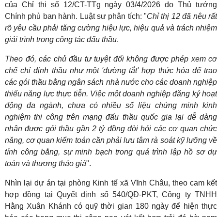
của Chỉ thị số 12/CT-TTg ngày 03/4/2026 do Thủ tướng
Chính phủ ban hành. Luật sư phân tích: "
Chỉ thị 12 đã nêu rấ
rõ yêu cầu phải tăng cường hiệu lực, hiệu quả và trách nhiệm
giải trình trong công tác đấu thầu
.
T
heo đó, các chủ đầu tư tuyệt đối không được phép xem cơ
chế chỉ định thầu như một 'đường tắt' hợp thức hóa để trao
các gói thầu bằng ngân sách nhà nước cho các doanh nghiệp
thiếu năng lực thực tiễn. Việc một doanh nghiệp đăng ký hoạt
động đa ngành, chưa có nhiều số liệu chứng minh kinh
nghiệm thi công trên mạng đấu thầu quốc gia lại dễ dàng
nhận được gói thầu gần 2 tỷ đồng đòi hỏi các cơ quan chức
năng, cơ quan kiểm toán cần phải lưu tâm rà soát kỹ lưỡng về
tính công bằng, sự minh bạch trong quá trình lập hồ sơ dự
toán và thương thảo giá
".
Nhìn lại dự án tại phòng Kinh tế xã Vĩnh Châu, theo cam kết
hợp đồng tại Quyết định số 540/QĐ-PKT, Công ty TNHH
Hằng Xuân Khánh có quỹ thời gian 180 ngày để hiện thực