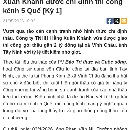
Xuân Khánh được chỉ định thi công
kênh 5 Quế [Kỳ 1]
21/05/2026 10:32
Vượt qua rào cản cạnh tranh nhờ hình thức chỉ định
thầu, Công ty TNHH Hằng Xuân Khánh vừa được giao
thi công gói thầu gần 2 tỷ đồng tại xã Vĩnh Châu, tỉnh
Tây Ninh với tỷ lệ tiết kiệm nhỏ giọt.
Theo tài liệu thu thập của PV
Báo Tri thức và Cuộc sống
,
hoạt động sử dụng vốn đầu tư công tại địa bàn tỉnh Tây
Ninh, cụ thể là tại Phòng Kinh tế xã Vĩnh Châu đang thu hút
sự chú ý đặc biệt khi xuất hiện gói thầu có giá trị hàng tỷ
đồng nhưng lại vắng bóng sự cạnh tranh của các nhà thầu
trên thị trường. Điển hình nhất là dự án Nạo vét kết hợp trải
đá bờ nam kênh 5 Quế, một công trình mang ý nghĩa quan
trọng đối với hạ tầng thủy lợi và giao thông nông thôn của
địa phương.
Cụ thể, ngày 03/4/2026, ông Phan Văn Ni, Trưởng phòng