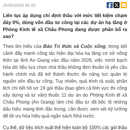
25/05/2026 06:43
Liên tục áp dụng chỉ định thầu với mức tiết kiệm chạm
đáy 0%, dòng vốn đầu tư công tại các dự án hạ tầng ở
Phòng Kinh tế xã Châu Phong đang được phân bổ ra
sao?
Theo tìm hiểu của
Báo Tri thức và Cuộc sống
, trong bối
cảnh đẩy mạnh công tác hiện đại hóa hạ tầng cơ sở nông
thôn tại tỉnh An Giang vào đầu năm 2026, việc minh bạch
hóa dữ liệu lựa chọn nhà thầu không đơn thuần là yêu cầu
hành chính mà đã trở thành thước đo năng lực quản trị
nguồn vốn đầu tư công. Tuy nhiên, quá trình rà soát, phân
tích chi tiết hồ sơ 19 gói thầu (bao gồm cả lĩnh vực thi công
xây dựng và tư vấn) thuộc 11 dự án do Phòng Kinh tế xã
Châu Phong (An Giang) làm chủ đầu tư đã bộc lộ những
dấu hiệu mang tính đặc trưng, cần được xem xét kỹ lưỡng
để tối ưu hóa hiệu quả ngân sách Nhà nước.
Cụ thể, dữ liệu trích xuất thể hiện toàn bộ 100% các gói thầu