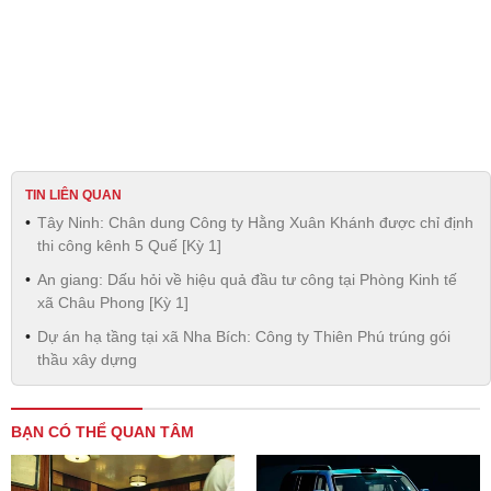
TIN LIÊN QUAN
Tây Ninh: Chân dung Công ty Hằng Xuân Khánh được chỉ định
thi công kênh 5 Quế [Kỳ 1]
An giang: Dấu hỏi về hiệu quả đầu tư công tại Phòng Kinh tế
xã Châu Phong [Kỳ 1]
Dự án hạ tầng tại xã Nha Bích: Công ty Thiên Phú trúng gói
thầu xây dựng
BẠN CÓ THỂ QUAN TÂM