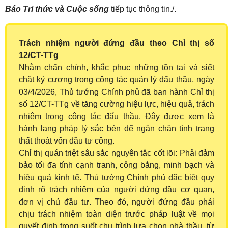
Báo Tri thức và Cuộc sống
tiếp tục thông tin./.
Trách nhiệm người đứng đầu theo Chỉ thị số
12/CT-TTg
Nhằm chấn chỉnh, khắc phục những tồn tại và siết
chặt kỷ cương trong công tác quản lý đấu thầu, ngày
03/4/2026, Thủ tướng Chính phủ đã ban hành Chỉ thị
số 12/CT-TTg về tăng cường hiệu lực, hiệu quả, trách
nhiệm trong công tác đấu thầu. Đây được xem là
hành lang pháp lý sắc bén để ngăn chặn tình trạng
thất thoát vốn đầu tư công.
Chỉ thị quán triệt sâu sắc nguyên tắc cốt lõi: Phải đảm
bảo tối đa tính cạnh tranh, công bằng, minh bạch và
hiệu quả kinh tế. Thủ tướng Chính phủ đặc biệt quy
định rõ trách nhiệm của người đứng đầu cơ quan,
đơn vị chủ đầu tư. Theo đó, người đứng đầu phải
chịu trách nhiệm toàn diện trước pháp luật về mọi
quyết định trong suốt chu trình lựa chọn nhà thầu, từ