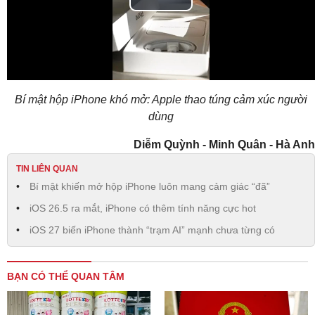
Play
Video
Bí mật hộp iPhone khó mở: Apple thao túng cảm xúc người
dùng
Diễm Quỳnh - Minh Quân - Hà Anh
TIN LIÊN QUAN
Bí mật khiến mở hộp iPhone luôn mang cảm giác “đã”
iOS 26.5 ra mắt, iPhone có thêm tính năng cực hot
iOS 27 biến iPhone thành “trạm AI” mạnh chưa từng có
BẠN CÓ THỂ QUAN TÂM