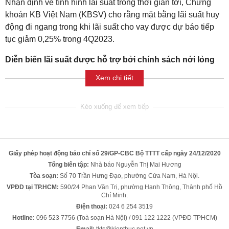
Nhận định về tình hình lãi suất trong thời gian tới, Chứng
khoán KB Việt Nam (KBSV) cho rằng mặt bằng lãi suất huy
động đi ngang trong khi lãi suất cho vay được dự báo tiếp
tục giảm 0,25% trong 4Q2023.
Diễn biến lãi suất được hỗ trợ bởi chính sách nới lỏng
Xem chi tiết
Giấy phép hoạt động báo chí số 29/GP-CBC Bộ TTTT cấp ngày 24/12/2020
Tổng biên tập:
Nhà báo Nguyễn Thị Mai Hương
Tòa soạn:
Số 70 Trần Hưng Đạo, phường Cửa Nam, Hà Nội.
VPĐD tại TP.HCM:
590/24 Phan Văn Trị, phường Hạnh Thông, Thành phố Hồ
Chí Minh.
Điện thoại:
024 6 254 3519
Hotline:
096 523 7756 (Toà soạn Hà Nội) / 091 122 1222 (VPĐD TPHCM)
Email:
tkts@kienthuc.net.vn