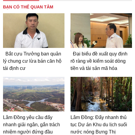
BẠN CÓ THỂ QUAN TÂM
Bắt cựu Trưởng ban quản
Đại biểu đề xuất quy định
lý chung cư lừa bán căn hộ
rõ ràng về kiểm soát dòng
tái định cư
tiền và tài sản mã hóa
Lâm Đồng yêu cầu đẩy
Lâm Đồng: Đẩy nhanh thủ
nhanh giải ngân, gắn trách
tục Dự án Khu du lịch suối
nhiệm người đứng đầu
nước nóng Bưng Thị