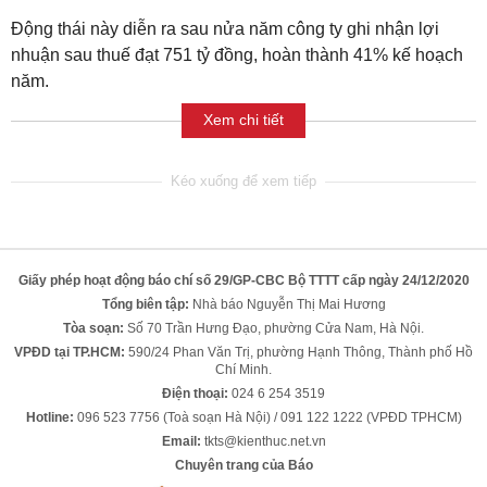
Động thái này diễn ra sau nửa năm công ty ghi nhận lợi
nhuận sau thuế đạt 751 tỷ đồng, hoàn thành 41% kế hoạch
năm.
Xem chi tiết
Giấy phép hoạt động báo chí số 29/GP-CBC Bộ TTTT cấp ngày 24/12/2020
Tổng biên tập:
Nhà báo Nguyễn Thị Mai Hương
Tòa soạn:
Số 70 Trần Hưng Đạo, phường Cửa Nam, Hà Nội.
VPĐD tại TP.HCM:
590/24 Phan Văn Trị, phường Hạnh Thông, Thành phố Hồ
Chí Minh.
Điện thoại:
024 6 254 3519
Hotline:
096 523 7756 (Toà soạn Hà Nội) / 091 122 1222 (VPĐD TPHCM)
Email:
tkts@kienthuc.net.vn
Chuyên trang của Báo