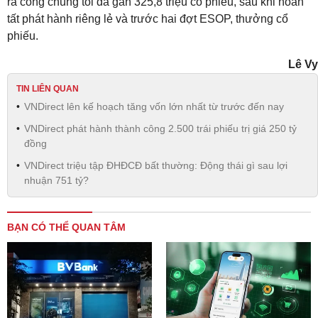
ra công chúng tối đa gần 325,8 triệu cổ phiếu, sau khi hoàn
tất phát hành riêng lẻ và trước hai đợt ESOP, thưởng cổ
phiếu.
Lê Vy
TIN LIÊN QUAN
VNDirect lên kế hoạch tăng vốn lớn nhất từ trước đến nay
VNDirect phát hành thành công 2.500 trái phiếu trị giá 250 tỷ
đồng
VNDirect triệu tập ĐHĐCĐ bất thường: Động thái gì sau lợi
nhuận 751 tỷ?
BẠN CÓ THỂ QUAN TÂM