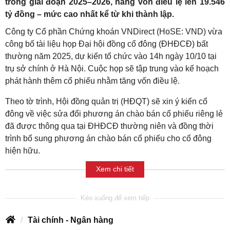
trong giai đoạn 2025–2026, nâng vốn điều lệ lên 19.546
tỷ đồng – mức cao nhất kể từ khi thành lập.
Công ty Cổ phần Chứng khoán VNDirect (HoSE: VND) vừa
công bố tài liệu họp Đại hội đồng cổ đông (ĐHĐCĐ) bất
thường năm 2025, dự kiến tổ chức vào 14h ngày 10/10 tại
trụ sở chính ở Hà Nội. Cuộc họp sẽ tập trung vào kế hoạch
phát hành thêm cổ phiếu nhằm tăng vốn điều lệ.
Theo tờ trình, Hội đồng quản trị (HĐQT) sẽ xin ý kiến cổ
đông về việc sửa đổi phương án chào bán cổ phiếu riêng lẻ
đã được thông qua tại ĐHĐCĐ thường niên và đồng thời
trình bổ sung phương án chào bán cổ phiếu cho cổ đông
hiện hữu.
Xem chi tiết
Tài chính - Ngân hàng