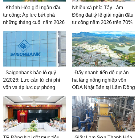
Khánh Hòa giải ngân đầu
Nhiều xã phía Tây Lâm
tư công: Áp lực bứt phá
Đồng đạt tỷ lệ giải ngân đầu
những tháng cuối năm 2026
tư công năm 2026 trên 70%
Saigonbank báo lỗ quý
Đẩy nhanh tiến độ dự án
2/2026: Lực cản từ chi phí
hạ tầng nông nghiệp vốn
vốn và áp lực dự phòng
ODA Nhật Bản tại Lâm Đồng
TP Đồng Nai đặt mục tiêu
Giấy Lam Sơn Thanh Hóa