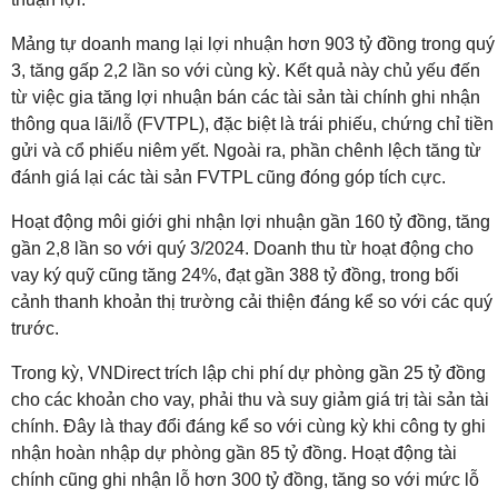
Mảng tự doanh mang lại lợi nhuận hơn 903 tỷ đồng trong quý
3, tăng gấp 2,2 lần so với cùng kỳ. Kết quả này chủ yếu đến
từ việc gia tăng lợi nhuận bán các tài sản tài chính ghi nhận
thông qua lãi/lỗ (FVTPL), đặc biệt là trái phiếu, chứng chỉ tiền
gửi và cổ phiếu niêm yết. Ngoài ra, phần chênh lệch tăng từ
đánh giá lại các tài sản FVTPL cũng đóng góp tích cực.
Hoạt động môi giới ghi nhận lợi nhuận gần 160 tỷ đồng, tăng
gần 2,8 lần so với quý 3/2024. Doanh thu từ hoạt động cho
vay ký quỹ cũng tăng 24%, đạt gần 388 tỷ đồng, trong bối
cảnh thanh khoản thị trường cải thiện đáng kể so với các quý
trước.
Trong kỳ, VNDirect trích lập chi phí dự phòng gần 25 tỷ đồng
cho các khoản cho vay, phải thu và suy giảm giá trị tài sản tài
chính. Đây là thay đổi đáng kể so với cùng kỳ khi công ty ghi
nhận hoàn nhập dự phòng gần 85 tỷ đồng. Hoạt động tài
chính cũng ghi nhận lỗ hơn 300 tỷ đồng, tăng so với mức lỗ