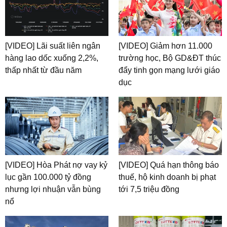
[VIDEO] Lãi suất liên ngân
[VIDEO] Giảm hơn 11.000
hàng lao dốc xuống 2,2%,
trường học, Bộ GD&ĐT thúc
thấp nhất từ đầu năm
đẩy tinh gọn mạng lưới giáo
dục
[VIDEO] Hòa Phát nợ vay kỷ
[VIDEO] Quá hạn thông báo
lục gần 100.000 tỷ đồng
thuế, hộ kinh doanh bị phạt
nhưng lợi nhuận vẫn bùng
tới 7,5 triệu đồng
nổ