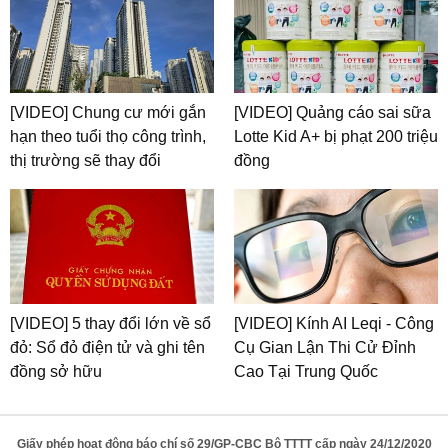
[VIDEO] Chung cư mới gắn
[VIDEO] Quảng cáo sai sữa
hạn theo tuổi thọ công trình,
Lotte Kid A+ bị phạt 200 triệu
thị trường sẽ thay đổi
đồng
[VIDEO] 5 thay đổi lớn về sổ
[VIDEO] Kính AI Leqi - Công
đỏ: Sổ đỏ điện tử và ghi tên
Cụ Gian Lận Thi Cử Đỉnh
đồng sở hữu
Cao Tại Trung Quốc
Giấy phép hoạt động báo chí số 29/GP-CBC Bộ TTTT cấp ngày 24/12/2020