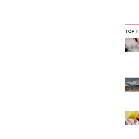
TOP T