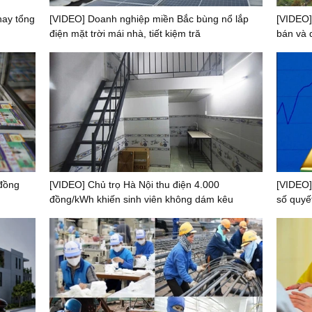
hay tổng
[VIDEO] Doanh nghiệp miền Bắc bùng nổ lắp
[VIDEO]
điện mặt trời mái nhà, tiết kiệm tră
bán và 
 đồng
[VIDEO] Chủ trọ Hà Nội thu điện 4.000
[VIDEO]
đồng/kWh khiến sinh viên không dám kêu
số quyết