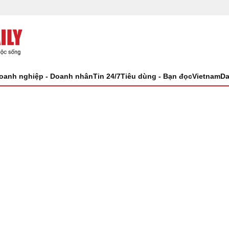
oanh nghiệp - Doanh nhân
Tin 24/7
Tiêu dùng - Bạn đọc
VietnamDa