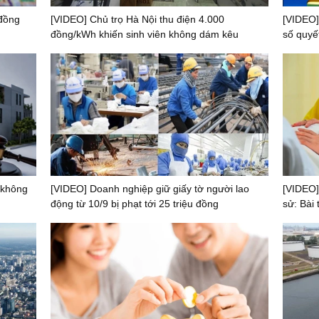
 đồng
[VIDEO] Chủ trọ Hà Nội thu điện 4.000
[VIDEO]
đồng/kWh khiến sinh viên không dám kêu
số quyết
 không
[VIDEO] Doanh nghiệp giữ giấy tờ người lao
[VIDEO]
động từ 10/9 bị phạt tới 25 triệu đồng
sử: Bài