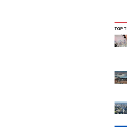
TOP T