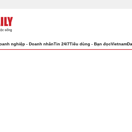
oanh nghiệp - Doanh nhân
Tin 24/7
Tiêu dùng - Bạn đọc
VietnamDa