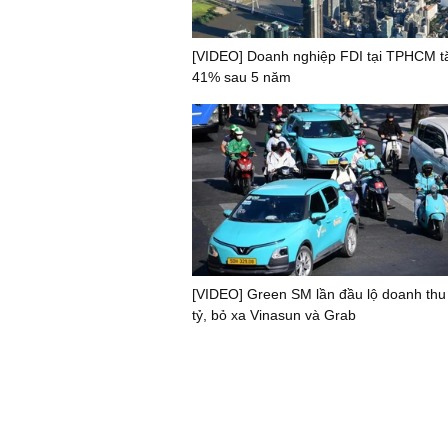
[VIDEO] Doanh nghiệp FDI tại TPHCM t
41% sau 5 năm
[VIDEO] Green SM lần đầu lộ doanh thu
tỷ, bỏ xa Vinasun và Grab