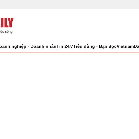
oanh nghiệp - Doanh nhân
Tin 24/7
Tiêu dùng - Bạn đọc
VietnamDa