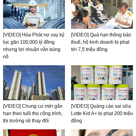
[VIDEO] Hòa Phát nợ vay kỷ
[VIDEO] Quá hạn thông báo
lục gần 100.000 tỷ đồng
thuế, hộ kinh doanh bị phạt
nhưng lợi nhuận vẫn bùng
tới 7,5 triệu đồng
nổ
[VIDEO] Chung cư mới gắn
[VIDEO] Quảng cáo sai sữa
hạn theo tuổi thọ công trình,
Lotte Kid A+ bị phạt 200 triệu
thị trường sẽ thay đổi
đồng