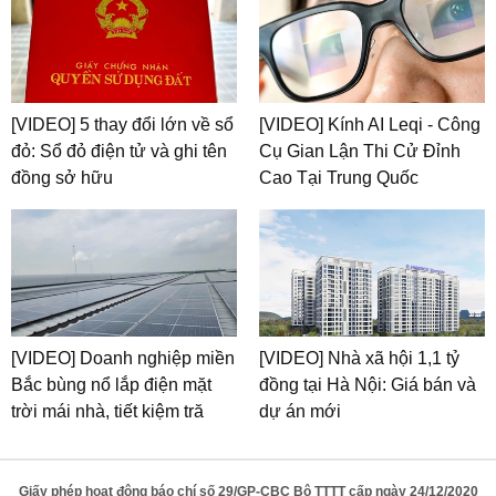
[VIDEO] 5 thay đổi lớn về sổ
[VIDEO] Kính AI Leqi - Công
đỏ: Sổ đỏ điện tử và ghi tên
Cụ Gian Lận Thi Cử Đỉnh
đồng sở hữu
Cao Tại Trung Quốc
[VIDEO] Doanh nghiệp miền
[VIDEO] Nhà xã hội 1,1 tỷ
Bắc bùng nổ lắp điện mặt
đồng tại Hà Nội: Giá bán và
trời mái nhà, tiết kiệm tră
dự án mới
Giấy phép hoạt động báo chí số 29/GP-CBC Bộ TTTT cấp ngày 24/12/2020