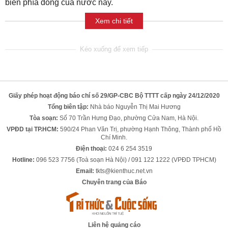
biển phía đông của nước này.
Xem chi tiết
Giấy phép hoạt động báo chí số 29/GP-CBC Bộ TTTT cấp ngày 24/12/2020
Tổng biên tập:
Nhà báo Nguyễn Thị Mai Hương
Tòa soạn:
Số 70 Trần Hưng Đạo, phường Cửa Nam, Hà Nội.
VPĐD tại TP.HCM:
590/24 Phan Văn Trị, phường Hạnh Thông, Thành phố Hồ
Chí Minh.
Điện thoại:
024 6 254 3519
Hotline:
096 523 7756 (Toà soạn Hà Nội) / 091 122 1222 (VPĐD TPHCM)
Email:
tkts@kienthuc.net.vn
Chuyên trang của Báo
Liên hệ quảng cáo