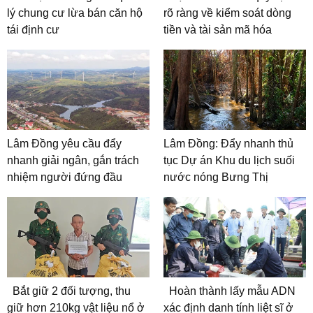
lý chung cư lừa bán căn hộ
rõ ràng về kiểm soát dòng
tái định cư
tiền và tài sản mã hóa
Lâm Đồng yêu cầu đẩy
Lâm Đồng: Đẩy nhanh thủ
nhanh giải ngân, gắn trách
tục Dự án Khu du lịch suối
nhiệm người đứng đầu
nước nóng Bưng Thị
Bắt giữ 2 đối tượng, thu
Hoàn thành lấy mẫu ADN
giữ hơn 210kg vật liệu nổ ở
xác định danh tính liệt sĩ ở