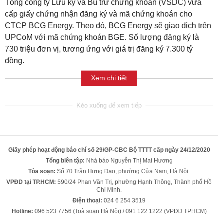
Tổng công ty Lưu ký và Bù trừ chứng khoán (VSDC) vừa
cấp giấy chứng nhận đăng ký và mã chứng khoán cho
CTCP BCG Energy. Theo đó, BCG Energy sẽ giao dịch trên
UPCoM với mã chứng khoán BGE. Số lượng đăng ký là
730 triệu đơn vị, tương ứng với giá trị đăng ký 7.300 tỷ
đồng.
Xem chi tiết
Giấy phép hoạt động báo chí số 29/GP-CBC Bộ TTTT cấp ngày 24/12/2020
Tổng biên tập:
Nhà báo Nguyễn Thị Mai Hương
Tòa soạn:
Số 70 Trần Hưng Đạo, phường Cửa Nam, Hà Nội.
VPĐD tại TP.HCM:
590/24 Phan Văn Trị, phường Hạnh Thông, Thành phố Hồ
Chí Minh.
Điện thoại:
024 6 254 3519
Hotline:
096 523 7756 (Toà soạn Hà Nội) / 091 122 1222 (VPĐD TPHCM)