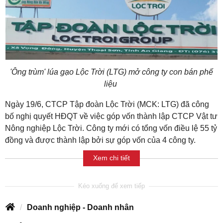
'Ông trùm' lúa gạo Lộc Trời (LTG) mở công ty con bán phế
liệu
Ngày 19/6, CTCP Tập đoàn Lộc Trời (MCK: LTG) đã công
bố nghị quyết HĐQT về việc góp vốn thành lập CTCP Vật tư
Nông nghiệp Lộc Trời. Công ty mới có tổng vốn điều lệ 55 tỷ
đồng và được thành lập bởi sự góp vốn của 4 công ty.
Xem chi tiết
Doanh nghiệp - Doanh nhân