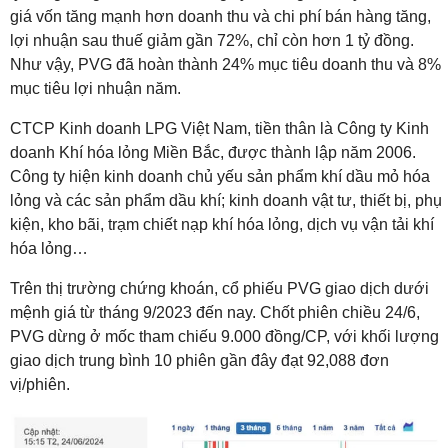
giá vốn tăng mạnh hơn doanh thu và chi phí bán hàng tăng,
lợi nhuận sau thuế giảm gần 72%, chỉ còn hơn 1 tỷ đồng.
Như vậy, PVG đã hoàn thành 24% mục tiêu doanh thu và 8%
mục tiêu lợi nhuận năm.
CTCP Kinh doanh LPG Việt Nam, tiền thân là Công ty Kinh
doanh Khí hóa lỏng Miền Bắc, được thành lập năm 2006.
Công ty hiện kinh doanh chủ yếu sản phẩm khí dầu mỏ hóa
lỏng và các sản phẩm dầu khí; kinh doanh vật tư, thiết bị, phụ
kiện, kho bãi, trạm chiết nạp khí hóa lỏng, dịch vụ vận tải khí
hóa lỏng…
Trên thị trường chứng khoán, cổ phiếu PVG giao dịch dưới
mệnh giá từ tháng 9/2023 đến nay. Chốt phiên chiều 24/6,
PVG dừng ở mốc tham chiếu 9.000 đồng/CP, với khối lượng
giao dịch trung bình 10 phiên gần đây đạt 92,088 đơn
vị/phiên.