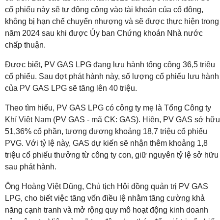
cổ phiếu này sẽ tự động cộng vào tài khoản của cổ đông,
không bị hạn chế chuyển nhượng và sẽ được thực hiện trong
năm 2024 sau khi được Ủy ban Chứng khoán Nhà nước
chấp thuận.
Được biết, PV GAS LPG đang lưu hành tổng cộng 36,5 triệu
cổ phiếu. Sau đợt phát hành này, số lượng cổ phiếu lưu hành
của PV GAS LPG sẽ tăng lên 40 triệu.
Theo tìm hiểu, PV GAS LPG có công ty mẹ là Tổng Công ty
Khí Việt Nam (PV GAS - mã CK: GAS). Hiện, PV GAS sở hữu
51,36% cổ phần, tương đương khoảng 18,7 triệu cổ phiếu
PVG. Với tỷ lệ này, GAS dự kiến sẽ nhận thêm khoảng 1,8
triệu cổ phiếu thưởng từ công ty con, giữ nguyên tỷ lệ sở hữu
sau phát hành.
Ông Hoàng Việt Dũng, Chủ tịch Hội đồng quản trị PV GAS
LPG, cho biết việc tăng vốn điều lệ nhằm tăng cường khả
năng cạnh tranh và mở rộng quy mô hoạt động kinh doanh