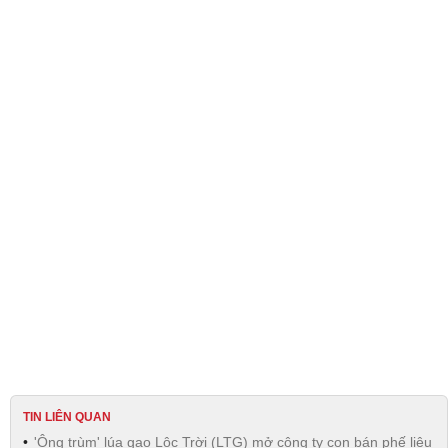
TIN LIÊN QUAN
'Ông trùm' lúa gạo Lộc Trời (LTG) mở công ty con bán phế liệu