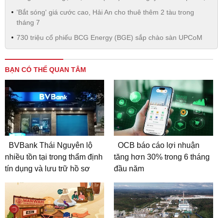
'Bắt sóng' giá cước cao, Hải An cho thuê thêm 2 tàu trong
tháng 7
730 triệu cổ phiếu BCG Energy (BGE) sắp chào sàn UPCoM
BẠN CÓ THỂ QUAN TÂM
BVBank Thái Nguyên lộ
OCB báo cáo lợi nhuận
nhiều tồn tại trong thẩm định
tăng hơn 30% trong 6 tháng
tín dụng và lưu trữ hồ sơ
đầu năm