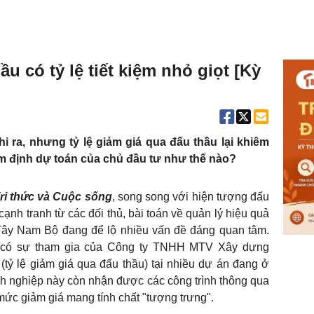
u có tỷ lệ tiết kiệm nhỏ giọt [Kỳ
 ra, nhưng tỷ lệ giảm giá qua đấu thầu lại khiêm
ẩm định dự toán của chủ đầu tư như thế nào?
ri thức và Cuộc sống
, song song với hiện tượng đấu
ạnh tranh từ các đối thủ, bài toán về quản lý hiệu quả
Tây Nam Bộ đang để lộ nhiều vấn đề đáng quan tâm.
ầu có sự tham gia của Công ty TNHH MTV Xây dựng
m (tỷ lệ giảm giá qua đấu thầu) tại nhiều dự án đang ở
h nghiệp này còn nhận được các công trình thông qua
 mức giảm giá mang tính chất "tượng trưng".