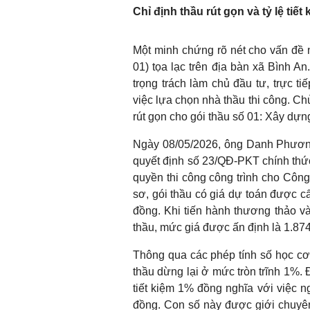
Chỉ định thầu rút gọn và tỷ lệ tiế
Một minh chứng rõ nét cho vấn đề 
01) tọa lạc trên địa bàn xã Bình A
trọng trách làm chủ đầu tư, trực t
việc lựa chọn nhà thầu thi công. Ch
rút gọn cho gói thầu số 01: Xây dựn
Ngày 08/05/2026, ông Danh Phương
quyết định số 23/QĐ-PKT chính thức
quyền thi công công trình cho Cô
sơ, gói thầu có giá dự toán được c
đồng. Khi tiến hành thương thảo và 
thầu, mức giá được ấn định là 1.87
Thông qua các phép tính số học cơ b
thầu dừng lại ở mức tròn trĩnh 1%. Đ
tiết kiệm 1% đồng nghĩa với việc n
đồng. Con số này được giới chuyên