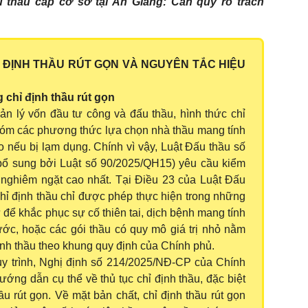
u thầu cấp cơ sở tại An Giang: Cần quy rõ trách
Ỉ ĐỊNH THẦU RÚT GỌN VÀ NGUYÊN TẮC HIỆU
 chỉ định thầu rút gọn
ản lý vốn đầu tư công và đấu thầu, hình thức chỉ
hóm các phương thức lựa chọn nhà thầu mang tính
ro nếu bị lạm dụng. Chính vì vậy, Luật Đấu thầu số
bổ sung bởi Luật số 90/2025/QH15) yêu cầu kiểm
 nghiêm ngặt cao nhất. Tại Điều 23 của Luật Đấu
chỉ định thầu chỉ được phép thực hiện trong những
để khắc phục sự cố thiên tai, dịch bệnh mang tính
ớc, hoặc các gói thầu có quy mô giá trị nhỏ nằm
nh thầu theo khung quy định của Chính phủ.
uy trình, Nghị định số 214/2025/NĐ-CP của Chính
ớng dẫn cụ thể về thủ tục chỉ định thầu, đặc biệt
ầu rút gọn. Về mặt bản chất, chỉ định thầu rút gọn