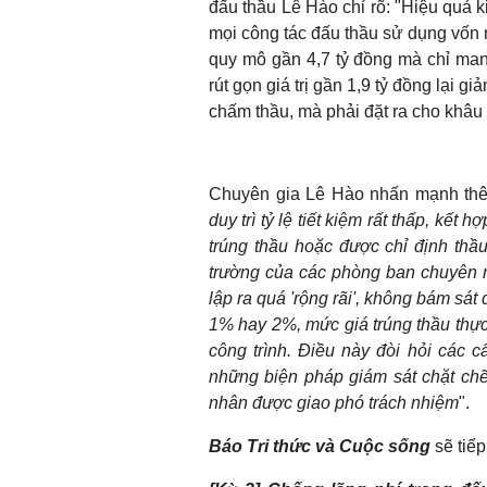
đấu thầu Lê Hào chỉ rõ: "Hiệu quả k
mọi công tác đấu thầu sử dụng vốn 
quy mô gần 4,7 tỷ đồng mà chỉ mang
rút gọn giá trị gần 1,9 tỷ đồng lại 
chấm thầu, mà phải đặt ra cho khâu 
Chuyên gia Lê Hào nhấn mạnh thê
duy trì tỷ lệ tiết kiệm rất thấp, kế
trúng thầu hoặc được chỉ định thầu,
trường của các phòng ban chuyên m
lập ra quá 'rộng rãi', không bám sát
1% hay 2%, mức giá trúng thầu thực t
công trình. Điều này đòi hỏi các 
những biện pháp giám sát chặt chẽ
nhân được giao phó trách nhiệm
".
Báo Tri thức và Cuộc sống
sẽ tiếp 