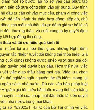
 giảm một số bước lập hồ sơ yêu cầu phức tạp
hanh tiến độ đưa công trình vào sử dụng. Quy trình
Chủ đầu tư căn cứ vào mục tiêu, phạm vi công việc
yệt để tiến hành dự thảo hợp đồng; tiếp đó, chủ
p đồng cho một nhà thầu được đánh giá sơ bộ là có
i đến thương thảo; và cuối cùng là ký quyết định
ý kết hợp đồng thi công.
 thầu và tối ưu hiệu quả kinh tế
iản nhằm tối ưu hóa thời gian, nhưng Nghị định
uyên tắc "thép" tuyệt đối không thể thỏa hiệp: Giá
 đồng cuối cùng) không được phép vượt qua giá gói
hẩm quyền phê duyệt ban đầu. Hơn thế nữa, việc
 với việc giao thầu bằng mọi giá. Việc lựa chọn
uân thủ nghiêm ngặt nguyên tắc tiết kiệm, mang lại
ho ngân sách nhà nước. Dù các văn bản pháp luật
ệ % giảm giá tối thiểu bắt buộc mang tính cào bằng
ần xuyên suốt của pháp luật đấu thầu là kiên quyết
t vốn nhà nước trong mọi khâu.
g tư số 79/2025/TT-BTC của Bộ Tài chính về việc