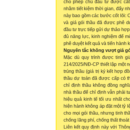
cho phép chủ đầu tư được cắt
nhằm tiết kiệm thời gian, đẩy n
này bao gồm các bước cốt lõi: 
và giá gói thầu đã được phê du
đầu tư trực tiếp gửi dự thảo hợ
đủ năng lực, kinh nghiệm để mờ
phê duyệt kết quả và tiến hành k
Nguyên tắc không vượt giá gói
Mặc dù quy trình được tinh g
214/2025/NĐ-CP thiết lập một ng
trúng thầu (giá trị ký kết hợp
thầu dự toán đã được cấp có t
chỉ định thầu không đồng nghĩa
nhà thầu để chỉ định vẫn phải t
hiệu quả kinh tế tối ưu nhất c
hiện hành không áp đặt một tỷ l
cho mọi gói thầu, nhưng tinh th
chống lãng phí, chống thất thoá
Liên kết quy định này với Thôn