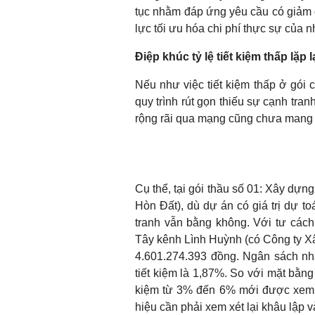
tục nhằm đáp ứng yêu cầu có giảm g
lực tối ưu hóa chi phí thực sự của n
Điệp khúc tỷ lệ tiết kiệm thấp lặp 
Nếu như việc tiết kiệm thấp ở gói ch
quy trình rút gọn thiếu sự cạnh tranh
rộng rãi qua mạng cũng chưa mang 
Cụ thể, tại gói thầu số 01: Xây dự
Hòn Đất), dù dự án có giá trị dự t
tranh vẫn bằng không. Với tư các
Tây kênh Lình Huỳnh (có Công ty X
4.601.274.393 đồng. Ngân sách nh
tiết kiệm là 1,87%. So với mặt bằn
kiệm từ 3% đến 6% mới được xem là 
hiệu cần phải xem xét lại khâu lập 