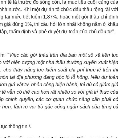
inh tế là thước đo sống còn, là mục tiêu cuối cùng của
nhà nước. Khi một dự án tổ chức đấu thầu rộng rãi với
 lại mức tiết kiệm 1,87%, hoặc một gói thầu chỉ định
giảm giá đúng 1%, thì câu hỏi lớn nhất không nằm ở khâu
lập, thẩm định và phê duyệt dự toán của chủ đầu tư".
m: "
Việc các gói thầu trên địa bàn một số xã liên tục
t hợp với hiện tượng một nhà thầu thường xuyên xuất hiện
 cho thấy năng lực kiểm soát chi phí thực tế trên thị
ôn tại địa phương đang bộc lộ lỗ hổng. Nếu dự toán
 đơn giá vật tư, nhân công hiện hành, thì dù có giảm giá
ế vẫn có thể cao hơn rất nhiều so với giá trị thực của
cấp chính quyền, các cơ quan chức năng cần phải có
 hơn, làm rõ vai trò gác cổng ngân sách của từng cá
tục thông tin./.