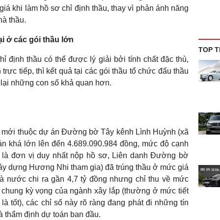
iá khi làm hồ sơ chỉ định thầu, thay vì phản ánh năng
hà thầu.
lại ở các gói thầu lớn
TOP T
ỉ định thầu có thể được lý giải bởi tính chất đặc thù,
 trực tiếp, thì kết quả tại các gói thầu tổ chức đấu thầu
lại những con số khả quan hơn.
ng mới thuộc dự án Đường bờ Tây kênh Lình Huỳnh (xã
oán khá lớn lên đến 4.689.090.984 đồng, mức độ cạnh
h là đơn vị duy nhất nộp hồ sơ, Liên danh Đường bờ
ây dựng Hương Nhi tham gia) đã trúng thầu ở mức giá
à nước chi ra gần 4,7 tỷ đồng nhưng chỉ thu về mức
g chung kỳ vọng của ngành xây lắp (thường ở mức tiết
tốt), các chỉ số này rõ ràng đang phát đi những tín
và thẩm định dự toán ban đầu.