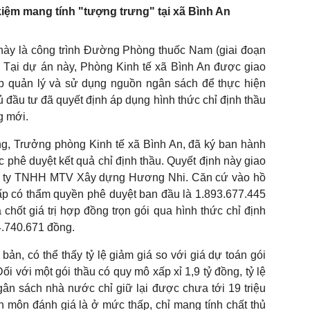
t kiệm mang tính "tượng trưng" tại xã Bình An
này là công trình Đường Phòng thuốc Nam (giai đoạn
n. Tại dự án này, Phòng Kinh tế xã Bình An được giao
iếp quản lý và sử dụng nguồn ngân sách để thực hiện
ủ đầu tư đã quyết định áp dụng hình thức chỉ định thầu
g mới.
, Trưởng phòng Kinh tế xã Bình An, đã ký ban hành
 phê duyệt kết quả chỉ định thầu. Quyết định này giao
ng ty TNHH MTV Xây dựng Hương Nhi. Căn cứ vào hồ
ấp có thẩm quyền phê duyệt ban đầu là 1.893.677.445
chốt giá trị hợp đồng trọn gói qua hình thức chỉ định
4.740.671 đồng.
ản, có thể thấy tỷ lệ giảm giá so với giá dự toán gói
ối với một gói thầu có quy mô xấp xỉ 1,9 tỷ đồng, tỷ lệ
gân sách nhà nước chỉ giữ lại được chưa tới 19 triệu
 môn đánh giá là ở mức thấp, chỉ mang tính chất thủ