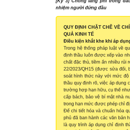
[Kỳ 3] Chống lãng phí trong đấ
nhiệm người đứng đầu
QUY ĐỊNH CHẶT CHẼ VỀ CH
QUẢ KINH TẾ
Điều kiện khắt khe khi áp dụng
Trong hệ thống pháp luật về qu
định thầu luôn được xếp vào n
chất đặc thù, tiềm ẩn nhiều rủi 
22/2023/QH15 (được sửa đổi, 
soát hình thức này với mức độ
thầu quy định rõ, việc áp dụng 
trường hợp hạn hữu, cụ thể như 
cấp bách, bảo vệ bí mật nhà nư
trong hạn mức được phép chỉ đị
Để chi tiết hóa và chuẩn hóa q
phủ đã ban hành các văn bản hư
là quy trình áp dụng chỉ định th