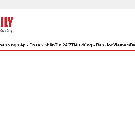
oanh nghiệp - Doanh nhân
Tin 24/7
Tiêu dùng - Bạn đọc
VietnamDa