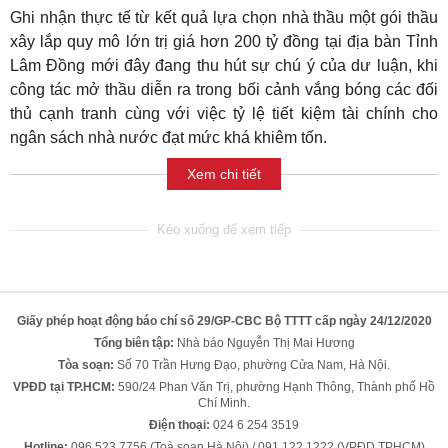
Ghi nhận thực tế từ kết quả lựa chọn nhà thầu một gói thầu
xây lắp quy mô lớn trị giá hơn 200 tỷ đồng tại địa bàn Tỉnh
Lâm Đồng mới đây đang thu hút sự chú ý của dư luận, khi
công tác mở thầu diễn ra trong bối cảnh vắng bóng các đối
thủ cạnh tranh cùng với việc tỷ lệ tiết kiệm tài chính cho
ngân sách nhà nước đạt mức khá khiêm tốn.
Xem chi tiết
Giấy phép hoạt động báo chí số 29/GP-CBC Bộ TTTT cấp ngày 24/12/2020
Tổng biên tập:
Nhà báo Nguyễn Thị Mai Hương
Tòa soạn:
Số 70 Trần Hưng Đạo, phường Cửa Nam, Hà Nội.
VPĐD tại TP.HCM:
590/24 Phan Văn Trị, phường Hạnh Thông, Thành phố Hồ
Chí Minh.
Điện thoại:
024 6 254 3519
Hotline:
096 523 7756 (Toà soạn Hà Nội) / 091 122 1222 (VPĐD TPHCM)