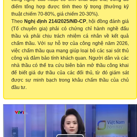
điểm tổng hợp được tính theo tỷ trọng (thường kỹ
thuật chiếm 70-80%, giá chiếm 20-30%).
Theo
Nghị định 214/2025/NĐ-CP
, hội đồng đánh giá
(Tổ chuyên gia) phải có chứng chỉ hành nghề đấu
thầu và phải chịu trách nhiệm cá nhân về kết quả
chấm thầu. Với sự hỗ trợ của công nghệ năm 2026,
việc chấm thầu qua mạng giúp loại bỏ các sai sót thủ
công và đảm bảo tính khách quan. Người dân và các
nhà thầu có thể tra cứu biên bản mở thầu công khai
để biết giá dự thầu của các đối thủ, từ đó giám sát
được sự minh bạch trong khâu chấm thầu của chủ
đầu tư.