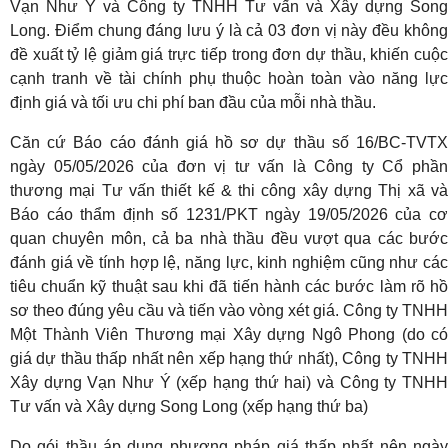
Vạn Như Ý và Công ty TNHH Tư vấn và Xây dựng Song
Long. Điểm chung đáng lưu ý là cả 03 đơn vị này đều không
đề xuất tỷ lệ giảm giá trực tiếp trong đơn dự thầu, khiến cuộc
cạnh tranh về tài chính phụ thuộc hoàn toàn vào năng lực
định giá và tối ưu chi phí ban đầu của mỗi nhà thầu.
Căn cứ Báo cáo đánh giá hồ sơ dự thầu số 16/BC-TVTX
ngày 05/05/2026 của đơn vị tư vấn là Công ty Cổ phần
thương mại Tư vấn thiết kế & thi công xây dựng Thị xã và
Báo cáo thẩm định số 1231/PKT ngày 19/05/2026 của cơ
quan chuyên môn, cả ba nhà thầu đều vượt qua các bước
đánh giá về tính hợp lệ, năng lực, kinh nghiệm cũng như các
tiêu chuẩn kỹ thuật sau khi đã tiến hành các bước làm rõ hồ
sơ theo đúng yêu cầu và tiến vào vòng xét giá. Công ty TNHH
Một Thành Viên Thương mại Xây dựng Ngô Phong (do có
giá dự thầu thấp nhất nên xếp hạng thứ nhất), Công ty TNHH
Xây dựng Vạn Như Ý (xếp hạng thứ hai) và Công ty TNHH
Tư vấn và Xây dựng Song Long (xếp hạng thứ ba)
Do gói thầu áp dụng phương pháp giá thấp nhất nên ngày