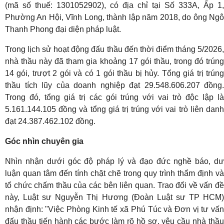
(mã số thuế: 1301052902), có địa chỉ tại Số 333A, Ấp 1,
Phường An Hội, Vĩnh Long, thành lập năm 2018, do ông Ngô
Thanh Phong đại diện pháp luật.
Trong lịch sử hoạt động đấu thầu đến thời điểm tháng 5/2026,
nhà thầu này đã tham gia khoảng 17 gói thầu, trong đó trúng
14 gói, trượt 2 gói và có 1 gói thầu bị hủy. Tổng giá trị trúng
thầu tích lũy của doanh nghiệp đạt 29.548.606.207 đồng.
Trong đó, tổng giá trị các gói trúng với vai trò độc lập là
5.161.144.105 đồng và tổng giá trị trúng với vai trò liên danh
đạt 24.387.462.102 đồng.
Góc nhìn chuyên gia
Nhìn nhận dưới góc độ pháp lý và đạo đức nghề báo, dư
luận quan tâm đến tính chặt chẽ trong quy trình thẩm định và
tổ chức chấm thầu của các bên liên quan. Trao đổi về vấn đề
này, Luật sư Nguyễn Thị Hương (Đoàn Luật sư TP HCM)
nhận định: "Việc Phòng Kinh tế xã Phú Túc và Đơn vị tư vấn
đấu thầu tiến hành các bước làm rõ hồ sơ, yêu cầu nhà thầu