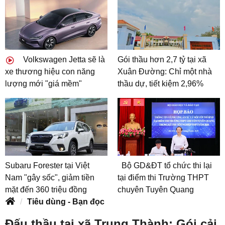
Volkswagen Jetta sẽ là
Gói thầu hơn 2,7 tỷ tại xã
xe thương hiệu con năng
Xuân Đường: Chỉ một nhà
lượng mới "giá mềm"
thầu dự, tiết kiệm 2,96%
Subaru Forester tại Việt
Bộ GD&ĐT tổ chức thi lại
Nam "gây sốc", giảm tiền
tại điểm thi Trường THPT
mặt đến 360 triệu đồng
chuyên Tuyên Quang
Tiêu dùng - Bạn đọc
Đấu thầu tại xã Trung Thành: Gói cải