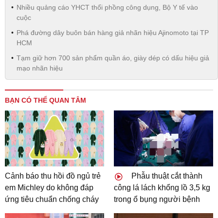
Nhiều quảng cáo YHCT thổi phồng công dụng, Bộ Y tế vào
cuộc
Phá đường dây buôn bán hàng giả nhãn hiệu Ajinomoto tại TP
HCM
Tạm giữ hơn 700 sản phẩm quần áo, giày dép có dấu hiệu giả
mạo nhãn hiệu
BẠN CÓ THỂ QUAN TÂM
Cảnh báo thu hồi đồ ngủ trẻ
Phẫu thuật cắt thành
em Michley do không đáp
công lá lách khổng lồ 3,5 kg
ứng tiêu chuẩn chống cháy
trong ổ bụng người bệnh