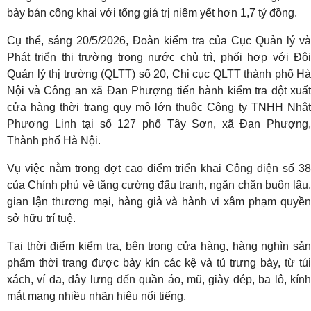
bày bán công khai với tổng giá trị niêm yết hơn 1,7 tỷ đồng.
Cụ thể, sáng 20/5/2026, Đoàn kiểm tra của Cục Quản lý và
Phát triển thị trường trong nước chủ trì, phối hợp với Đội
Quản lý thị trường (QLTT) số 20, Chi cục QLTT thành phố Hà
Nội và Công an xã Đan Phượng tiến hành kiểm tra đột xuất
cửa hàng thời trang quy mô lớn thuộc Công ty TNHH Nhật
Phương Linh tại số 127 phố Tây Sơn, xã Đan Phượng,
Thành phố Hà Nội.
Vụ việc nằm trong đợt cao điểm triển khai Công điện số 38
của Chính phủ về tăng cường đấu tranh, ngăn chặn buôn lậu,
gian lận thương mại, hàng giả và hành vi xâm phạm quyền
sở hữu trí tuệ.
Tại thời điểm kiểm tra, bên trong cửa hàng, hàng nghìn sản
phẩm thời trang được bày kín các kệ và tủ trưng bày, từ túi
xách, ví da, dây lưng đến quần áo, mũ, giày dép, ba lô, kính
mắt mang nhiều nhãn hiệu nổi tiếng.