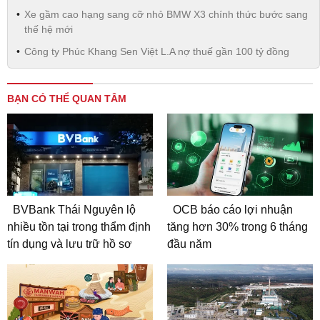
Xe gầm cao hạng sang cỡ nhỏ BMW X3 chính thức bước sang
thế hệ mới
Công ty Phúc Khang Sen Việt L.A nợ thuế gần 100 tỷ đồng
BẠN CÓ THỂ QUAN TÂM
BVBank Thái Nguyên lộ
OCB báo cáo lợi nhuận
nhiều tồn tại trong thẩm định
tăng hơn 30% trong 6 tháng
tín dụng và lưu trữ hồ sơ
đầu năm