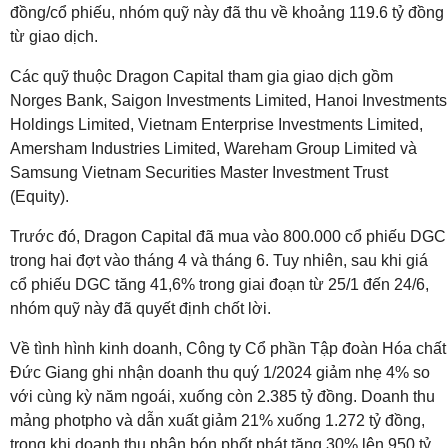
đồng/cổ phiếu, nhóm quỹ này đã thu về khoảng 119.6 tỷ đồng
từ giao dịch.
Các quỹ thuộc Dragon Capital tham gia giao dịch gồm
Norges Bank, Saigon Investments Limited, Hanoi Investments
Holdings Limited, Vietnam Enterprise Investments Limited,
Amersham Industries Limited, Wareham Group Limited và
Samsung Vietnam Securities Master Investment Trust
(Equity).
Trước đó, Dragon Capital đã mua vào 800.000 cổ phiếu DGC
trong hai đợt vào tháng 4 và tháng 6. Tuy nhiên, sau khi giá
cổ phiếu DGC tăng 41,6% trong giai đoạn từ 25/1 đến 24/6,
nhóm quỹ này đã quyết định chốt lời.
Về tình hình kinh doanh, Công ty Cổ phần Tập đoàn Hóa chất
Đức Giang ghi nhận doanh thu quý 1/2024 giảm nhẹ 4% so
với cùng kỳ năm ngoái, xuống còn 2.385 tỷ đồng. Doanh thu
mảng photpho và dẫn xuất giảm 21% xuống 1.272 tỷ đồng,
trong khi doanh thu phân bón phốt phát tăng 30% lên 950 tỷ