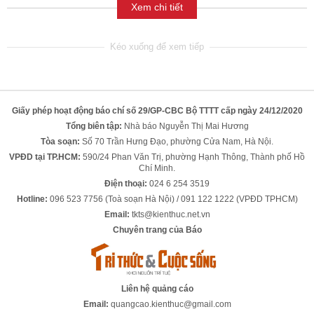
Xem chi tiết
Giấy phép hoạt động báo chí số 29/GP-CBC Bộ TTTT cấp ngày 24/12/2020
Tổng biên tập:
Nhà báo Nguyễn Thị Mai Hương
Tòa soạn:
Số 70 Trần Hưng Đạo, phường Cửa Nam, Hà Nội.
VPĐD tại TP.HCM:
590/24 Phan Văn Trị, phường Hạnh Thông, Thành phố Hồ
Chí Minh.
Điện thoại:
024 6 254 3519
Hotline:
096 523 7756 (Toà soạn Hà Nội) / 091 122 1222 (VPĐD TPHCM)
Email:
tkts@kienthuc.net.vn
Chuyên trang của Báo
Liên hệ quảng cáo
Email:
quangcao.kienthuc@gmail.com