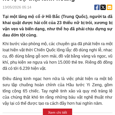
13/05/2026 05:14
Tại một lăng mộ cổ ở Hồ Bắc (Trung Quốc), người ta đã
khai quật được hài cốt của 23 thiếu nữ bị trói, xương bị
vặn vẹo và biến dạng, như thể họ đã phải chịu đựng sự
đau đớn tột cùng.
Khi bước vào phòng mộ, các chuyên gia đã phát hiện ra một
loạt hiện vật thời Chiến Quốc lộng lẫy: đồ dùng nghi lễ, nhạc
cụ, đồ dùng bằng gỗ sơn mài, đồ vật bằng vàng và ngọc, vũ
khí, phụ kiện xe ngựa và hơn 15.000 thẻ tre. Riêng đồ đồng
đã có tới 6.239 hiện vật.
Điều đáng kinh ngạc hơn nữa là việc phát hiện ra một bộ
sưu tập chuông hoàn chỉnh của Hầu tước Yi Zeng, gồm
tổng cộng 65 chiếc. Tay nghề tinh xảo và quy mô tráng lệ
của chúng thật khó tin rằng những báu vật nghệ thuật như
vậy lại có thể được tạo ra cách đây hơn hai nghìn năm.
Xem chi tiết