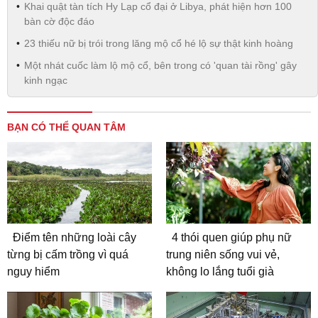
Khai quật tàn tích Hy Lạp cổ đại ở Libya, phát hiện hơn 100
bàn cờ độc đáo
23 thiếu nữ bị trói trong lăng mộ cổ hé lộ sự thật kinh hoàng
Một nhát cuốc làm lộ mộ cổ, bên trong có 'quan tài rồng' gây
kinh ngạc
BẠN CÓ THỂ QUAN TÂM
Điểm tên những loài cây
4 thói quen giúp phụ nữ
từng bị cấm trồng vì quá
trung niên sống vui vẻ,
nguy hiểm
không lo lắng tuổi già