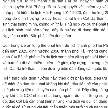
Nghiên cứu rõ thế mạnh của đảo Cát Bà, ngay từ năm 2
chính quyền Hải Phòng đã ra Nghị quyết về nhiệm vụ và 
pháp phát triển du lịch Hải Phòng 2017-2020, định hướng 2
trong đó định hướng rõ quy hoạch phát triển Cát Bà thành
sinh thái thông minh, không khí thải. Phù hợp với xu thế phát t
du lịch sinh thái bền vững, đây là hướng đi đúng đắn để 
Ngọc” của miền Bắc phát triển đúng tầm.
Còn trong Đề án tổng thể phát triển du lịch thành phố Hải P
đến năm 2025, định hướng 2050, thành phố Hải Phòng cũng
định Cát Bà sẽ phát triển du lịch xanh bền vững gắn với khai 
và bảo tồn di sản thiên nhiên thế giới, xây dựng thương hiệ
lịch Cát Bà trở thành thiên đường biển đảo đẳng cấp quốc tế.
Hiện thực hóa định hướng này, theo giới phân tích, điều ưu 
để thiết lập đảo sinh thái không khí thải đầu tiên sẽ cần phải
chế phương tiện di chuyển cá nhân phát thải. Đây cũng là n
gây khí thải CO2 nhiều nhất trong ngành du lịch. Song song
đó, đảo Cát Bà cần phát triển những khu dịch vụ du lịch đẳng
quốc tế có sử dụng vật liệu thân thiện môi trường và năng l