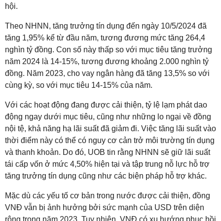
hội.
Theo NHNN, tăng trưởng tín dụng đến ngày 10/5/2024 đã
tăng 1,95% kể từ đầu năm, tương đương mức tăng 264,4
nghìn tỷ đồng. Con số này thấp so với mục tiêu tăng trưởng
năm 2024 là 14-15%, tương đương khoảng 2.000 nghìn tỷ
đồng. Năm 2023, cho vay ngân hàng đã tăng 13,5% so với
cùng kỳ, so với mục tiêu 14-15% của năm.
Với các hoạt động đang được cải thiện, tỷ lệ lạm phát dao
động ngay dưới mục tiêu, cũng như những lo ngại về đồng
nội tệ, khả năng hạ lãi suất đã giảm đi. Việc tăng lãi suất vào
thời điểm này có thể có nguy cơ cản trở môi trường tín dụng
và thanh khoản. Do đó, UOB tin rằng NHNN sẽ giữ lãi suất
tái cấp vốn ở mức 4,50% hiện tại và tập trung nỗ lực hỗ trợ
tăng trưởng tín dụng cũng như các biện pháp hỗ trợ khác.
Mặc dù các yếu tố cơ bản trong nước được cải thiện, đồng
VNĐ vẫn bị ảnh hưởng bởi sức mạnh của USD trên diện
rộng trong năm 2023. Tuy nhiên, VNĐ có xu hướng phục hồi