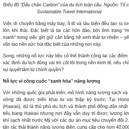
Biểu đồ “Dấu chân Carbon” của du lịch toàn cầu. Nguồn: Tổ 
Sustainable Travel International
Việc di chuyển bằng máy bay, ô tô và tàu biển đều tạo ra l
lớn khí thải. Đặc biệt là tại các hòn đảo, bởi tình trạng “
manh” trong việc gìn giữ cân bằng hệ sinh thái tự nhiên – yế
vốn tạo nên sức hút đặc biệt của những nơi này.
Song, những nỗ lực này liệu có thể thành công tại các điểm
xác định du lịch đóng vai trò cốt lõi trong nền kinh tế, nếu chỉ
sự quyết tâm từ chính quyền?
Nỗ lực vì công cuộc “xanh hóa” năng lượng
Với những quốc gia phát triển, mô hình năng lượng sạch và
vững đã được triển khai từ vài thập kỷ trước. Tại Hono
(Hawaii), dù là thủ phủ du lịch và thành phố đông dân nhất
tiểu bang Hawaii nhưng nơi đây vẫn duy trì được lượng k
khí sạch nhất nước Mỹ với các dự án mục tiêu chuyển đổi 2
tấn rác thải thành năng lượng điện, cung cấp cho hơn 40.00