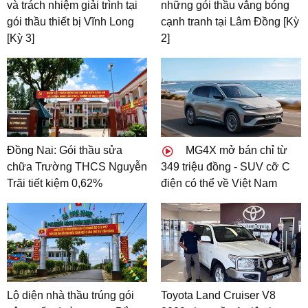
và trách nhiệm giải trình tại
những gói thầu vắng bóng
gói thầu thiết bị Vĩnh Long
cạnh tranh tại Lâm Đồng [Kỳ
[Kỳ 3]
2]
Đồng Nai: Gói thầu sửa
MG4X mở bán chỉ từ
chữa Trường THCS Nguyễn
349 triệu đồng - SUV cỡ C
Trãi tiết kiệm 0,62%
điện có thể về Việt Nam
Lộ diện nhà thầu trúng gói
Toyota Land Cruiser V8