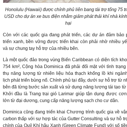
Honolulu (Hawaii) được chính phủ liên bang tài trợ tổng 75 tr
USD cho dự án xe bus điện nhằm giảm phát thải khí nhà kính
hại
Còn với các quốc gia đang phát triển, các dự án đảm bảo 
triển xanh, bền vững được triển khai còn phải nhờ nhiều yế
và sự chung tay hỗ trợ của nhiều bên.
Là một quốc đảo trong vùng Biển Caribbean có diện tích kh
754 km², Cộng hòa Dominica đã phải đối mặt với tình trạng 
thụ năng lượng từ nhiên liệu hóa thạch khổng lồ khi ngàn
lịch phát triển bùng nổ. Chính phủ tại đây, dưới sự hỗ trợ từ n
bên đã từng bước sản xuất và sử dụng năng lượng tái tạo từ 
Khởi đầu là Trang trại gió Larimar giúp tận dụng được cơn
lớn từ đại dương, cung cấp năng lượng sạch cho cư dân.
Dominica cũng đang triển khai Chương trình quốc gia về vận
carbon thấp với sự hợp tác của Gutter Consulting và sự hỗ trợ
chính của Quỹ Khí hậu Xanh (Green Climate Fund) với số tiề