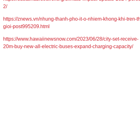
2/
https://znews.vn/nhung-thanh-pho-it-o-nhiem-khong-khi-tren-t
gioi-post995209.html
https://www.hawaiinewsnow.com/2023/06/28/city-set-receive-
20m-buy-new-all-electric-buses-expand-charging-capacity/