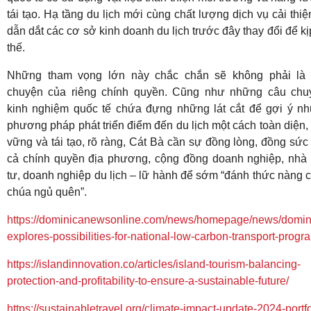
tái tạo. Hạ tầng du lịch mới cùng chất lượng dịch vụ cải thiệ
dẫn dắt các cơ sở kinh doanh du lịch trước đây thay đổi để kị
thế.
Những tham vọng lớn này chắc chắn sẽ không phải là
chuyện của riêng chính quyền. Cũng như những câu chu
kinh nghiệm quốc tế chứa đựng những lát cắt để gợi ý n
phương pháp phát triển điểm đến du lịch một cách toàn diện,
vững và tái tạo, rõ ràng, Cát Bà cần sự đồng lòng, đồng sức
cả chính quyền địa phương, cộng đồng doanh nghiệp, nhà
tư, doanh nghiệp du lịch – lữ hành để sớm “đánh thức nàng 
chúa ngủ quên”.
https://dominicanewsonline.com/news/homepage/news/domin
explores-possibilities-for-national-low-carbon-transport-progr
https://islandinnovation.co/articles/island-tourism-balancing-
protection-and-profitability-to-ensure-a-sustainable-future/
https://sustainabletravel.org/climate-impact-update-2024-portfo