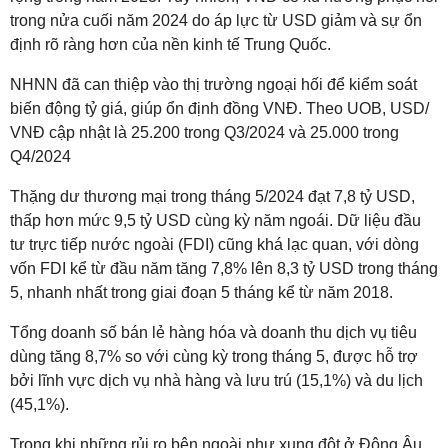
trong nửa cuối năm 2024 do áp lực từ USD giảm và sự ổn
định rõ ràng hơn của nền kinh tế Trung Quốc.
NHNN đã can thiệp vào thị trường ngoại hối để kiểm soát
biến động tỷ giá, giúp ổn định đồng VNĐ. Theo UOB, USD/
VNĐ cập nhật là 25.200 trong Q3/2024 và 25.000 trong
Q4/2024
Thặng dư thương mại trong tháng 5/2024 đạt 7,8 tỷ USD,
thấp hơn mức 9,5 tỷ USD cùng kỳ năm ngoái. Dữ liệu đầu
tư trực tiếp nước ngoài (FDI) cũng khá lạc quan, với dòng
vốn FDI kể từ đầu năm tăng 7,8% lên 8,3 tỷ USD trong tháng
5, nhanh nhất trong giai đoạn 5 tháng kể từ năm 2018.
Tổng doanh số bán lẻ hàng hóa và doanh thu dịch vụ tiêu
dùng tăng 8,7% so với cùng kỳ trong tháng 5, được hỗ trợ
bởi lĩnh vực dịch vụ nhà hàng và lưu trú (15,1%) và du lịch
(45,1%).
Trong khi những rủi ro bên ngoài như xung đột ở Đông Âu