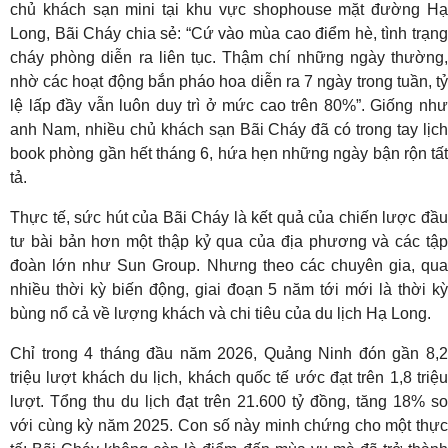
chủ khách sạn mini tại khu vực shophouse mặt đường Hạ
Long, Bãi Cháy chia sẻ: “Cứ vào mùa cao điểm hè, tình trạng
cháy phòng diễn ra liên tục. Thậm chí những ngày thường,
nhờ các hoạt động bắn pháo hoa diễn ra 7 ngày trong tuần, tỷ
lệ lấp đầy vẫn luôn duy trì ở mức cao trên 80%”. Giống như
anh Nam, nhiều chủ khách sạn Bãi Cháy đã có trong tay lịch
book phòng gần hết tháng 6, hứa hẹn những ngày bận rộn tất
tả.
Thực tế, sức hút của Bãi Cháy là kết quả của chiến lược đầu
tư bài bản hơn một thập kỷ qua của địa phương và các tập
đoàn lớn như Sun Group. Nhưng theo các chuyên gia, qua
nhiều thời kỳ biến động, giai đoạn 5 năm tới mới là thời kỳ
bùng nổ cả về lượng khách và chi tiêu của du lịch Hạ Long.
Chỉ trong 4 tháng đầu năm 2026, Quảng Ninh đón gần 8,2
triệu lượt khách du lịch, khách quốc tế ước đạt trên 1,8 triệu
lượt. Tổng thu du lịch đạt trên 21.600 tỷ đồng, tăng 18% so
với cùng kỳ năm 2025. Con số này minh chứng cho một thực