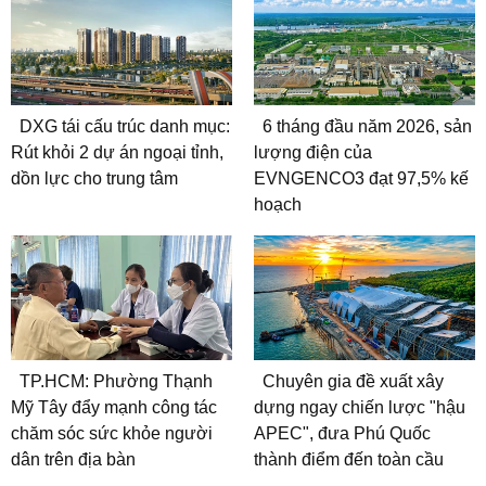
DXG tái cấu trúc danh mục:
6 tháng đầu năm 2026, sản
Rút khỏi 2 dự án ngoại tỉnh,
lượng điện của
dồn lực cho trung tâm
EVNGENCO3 đạt 97,5% kế
hoạch
TP.HCM: Phường Thạnh
Chuyên gia đề xuất xây
Mỹ Tây đẩy mạnh công tác
dựng ngay chiến lược "hậu
chăm sóc sức khỏe người
APEC", đưa Phú Quốc
dân trên địa bàn
thành điểm đến toàn cầu