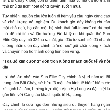
tế: Bãi Cháy không còn là điểm đến mùa vụ mà đã trở thành
“thủ phủ du lịch” hoạt động xuyên suốt 4 mùa.
Tuy nhiên, nguồn cầu lớn luôn đi kèm yêu cầu ngày càng cao
về chất lượng trải nghiệm. Du khách giờ đây không chỉ cần
một chỗ ngủ, họ cần một hệ sinh thái “all-in-one” có đủ mọi
thứ để chi tiêu và tận hưởng. Đó là lý do khi quần thể Sun
Elite City quy mô 324ha ra mắt, giới đầu tư sành sỏi đã nhanh
chóng nhận diện đây chính là “mỏ neo” giữ chân dòng khách
và chuyển hóa họ thành dòng tiền bền vững.
“Tọa độ kim cương” đón trọn luồng khách quốc tế và nội
địa
Lợi thế lớn nhất của Sun Elite City chính là vị trí nằm tại lõi
trung tâm Bãi Cháy, sở hữu “3 mặt tiền kinh tế biển” hiếm có:
kề cạnh bãi tắm, hướng trực diện Vịnh Hạ Long và đặc biệt là
gắn liền với Cảng tàu khách quốc tế Hạ Long.
Đây chính là cửa ngõ đón những siêu du thuyền hàng ngàn