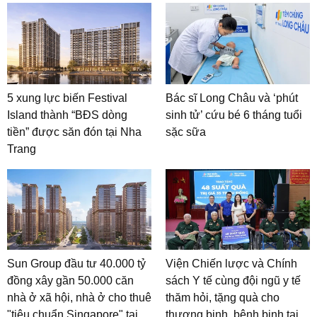
5 xung lực biến Festival
Bác sĩ Long Châu và ‘phút
Island thành “BĐS dòng
sinh tử’ cứu bé 6 tháng tuổi
tiền” được săn đón tại Nha
sặc sữa
Trang
Sun Group đầu tư 40.000 tỷ
Viện Chiến lược và Chính
đồng xây gần 50.000 căn
sách Y tế cùng đội ngũ y tế
nhà ở xã hội, nhà ở cho thuê
thăm hỏi, tặng quà cho
"tiêu chuẩn Singapore" tại
thương binh, bệnh binh tại