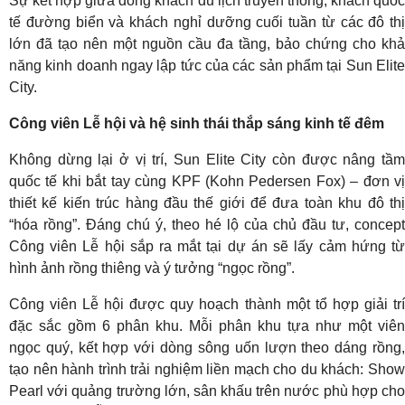
Sự kết hợp giữa dòng khách du lịch truyền thống, khách quốc
tế đường biển và khách nghỉ dưỡng cuối tuần từ các đô thị
lớn đã tạo nên một nguồn cầu đa tầng, bảo chứng cho khả
năng kinh doanh ngay lập tức của các sản phẩm tại Sun Elite
City.
Công viên Lễ hội và hệ sinh thái thắp sáng kinh tế đêm
Không dừng lại ở vị trí, Sun Elite City còn được nâng tầm
quốc tế khi bắt tay cùng KPF (Kohn Pedersen Fox) – đơn vị
thiết kế kiến trúc hàng đầu thế giới để đưa toàn khu đô thị
“hóa rồng”. Đáng chú ý, theo hé lộ của chủ đầu tư, concept
Công viên Lễ hội sắp ra mắt tại dự án sẽ lấy cảm hứng từ
hình ảnh rồng thiêng và ý tưởng “ngọc rồng”.
Công viên Lễ hội được quy hoạch thành một tổ hợp giải trí
đặc sắc gồm 6 phân khu. Mỗi phân khu tựa như một viên
ngọc quý, kết hợp với dòng sông uốn lượn theo dáng rồng,
tạo nên hành trình trải nghiệm liền mạch cho du khách: Show
Pearl với quảng trường lớn, sân khấu trên nước phù hợp cho