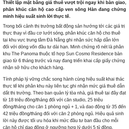
Thiết lập mặt bằng giá thuê vượt trội ngay khi bàn giao,
phân khúc căn hộ cao cấp ven sông Hàn đang chứng
minh hiệu suất sinh lời thực tế.
Trong bối cảnh thị trường bất động sản hướng tới các giá trị
thực thay vì đầu cơ lướt sóng, phân khúc căn hộ cho thuê
tại khu vực trung tâm Đà Nẵng ghi nhận sức hấp dẫn lớn
đối với dòng vốn đầu tư dài hạn. Minh chứng rõ nét là phân
khu The Panoma thuộc tổ hợp Sun Cosmo Residence bàn
giao từ 6 tháng trước và nay đang triển khai cấp giấy chứng
nhận sở hữu cho khách hàng.
Tính pháp lý vững chắc song hành cùng hiệu suất khai thác
thực tế khi phân khu này liên tục ghi nhận mức giá thuê dẫn
dắt thị trường. Theo ban quản lý tòa nhà, giá thuê tại đây đạt
từ 18 triệu đồng/tháng đối với căn studio, 25 triệu
đồng/tháng cho căn 1 phòng ngủ + 1, và dao động từ 35 đến
42 triệu đồng/tháng đối với căn 2 phòng ngủ. Hiệu quả sinh
lời này được tối ưu hóa khi mức đầu tư ban đầu cho mỗi
căn hộ chỉ dao động ở ngưỡng hợp lý dưới 5 tỷ đồng.