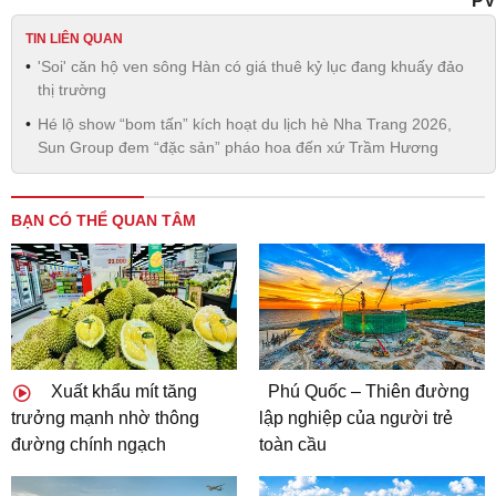
PV
TIN LIÊN QUAN
'Soi' căn hộ ven sông Hàn có giá thuê kỷ lục đang khuấy đảo
thị trường
Hé lộ show “bom tấn” kích hoạt du lịch hè Nha Trang 2026,
Sun Group đem “đặc sản” pháo hoa đến xứ Trầm Hương
BẠN CÓ THỂ QUAN TÂM
Xuất khẩu mít tăng
Phú Quốc – Thiên đường
trưởng mạnh nhờ thông
lập nghiệp của người trẻ
đường chính ngạch
toàn cầu