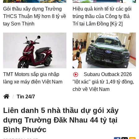
Gói thầu xây dựng Trường
Hiệu quả kinh tế từ các gói
THCS Thuận Mỹ hơn 8 tỷ về
trúng thầu của Công ty Bá
tay Sơn Thịnh
Trí tại Lâm Đồng [Kỳ 2]
TMT Motors sắp gia nhập
Subaru Outback 2026
làng xe máy điện Việt Nam
"lột xác" giá từ 1,49 tỷ đồng,
chờ về Việt Nam
Tin 24/7
Liên danh 5 nhà thầu dự gói xây
dựng Trường Đăk Nhau 44 tỷ tại
Bình Phước