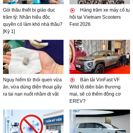
Gói thầu thiết bị giáo dục
Hàng trăm xe máy cổ tụ
trăm tỷ: Nhãn hiệu độc
hội tại Vietnam Scooters
quyền có làm khó nhà thầu?
Fest 2026
[Kỳ 1]
Nguy hiểm từ thói quen vừa
Bán tải VinFast VF
ăn, vừa dùng điện thoại gây
Wild lộ diện bản thương
ra tai nạn nuốt nhầm dị vật
mại, sẽ có thêm động cơ
EREV?