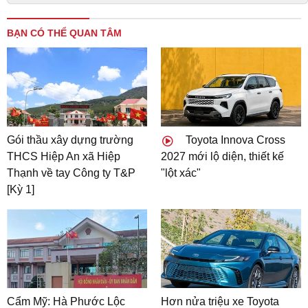
BẠN CÓ THỂ QUAN TÂM
Gói thầu xây dựng trường
Toyota Innova Cross
THCS Hiệp An xã Hiệp
2027 mới lộ diện, thiết kế
Thạnh về tay Công ty T&P
"lột xác"
[Kỳ 1]
Cẩm Mỹ: Hà Phước Lộc
Hơn nửa triệu xe Toyota