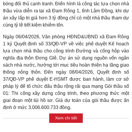
bóng đối thủ cạnh tranh. Điển hình là công tác lựa chọn nhà
thầu vừa diễn ra tại xã Đam Rông 1, tỉnh Lâm Đồng, khi dự
án xây lắp trị giá hơn 3 tỷ đồng chỉ có một nhà thầu tham dự
cùng tỷ lệ tiết kiệm khiêm tốn.
Ngày 06/04/2026, Văn phòng HĐND&UBND xã Đam Rông
1 ký Quyết định số 33/QĐ-VP về việc phê duyệt Kế hoạch
lựa chọn nhà thầu cho công trình Đường và cống hộp vào
nghĩa địa thôn Đơng Glê. Dự án sử dụng nguồn vốn ngân
sách nhà nước, hướng tới mục tiêu hoàn thiện hạ tầng giao
thông nông thôn. Đến ngày 08/04/2026, Quyết định số
37/QĐ-VP phê duyệt E-HSMT được ban hành, làm cơ sở
pháp lý để tổ chức đấu thầu rộng rãi qua mạng Gói thầu số
01: Thi công xây dựng công trình, theo phương thức một
giai đoạn một túi hồ sơ. Giá dự toán của gói thầu được ấn
định ở mức 3.006.600.733 đồng.
Xem chi tiết