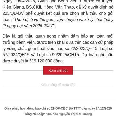
Ngày 29/04/2026, Giám đốc Bệnh viện Y dược cổ truyền
Kiên Giang, BS.CKII. Hồng Văn Thao, đã ký quyết định số
225/QĐ-BV phê duyệt kết quả lựa chọn nhà thầu cho gói
thầu:
"Thuê dịch vụ thu gom, vận chuyển và xử lý chất thải y
tế nguy hại năm 2026-2027"
.
Đây là gói thầu quan trọng nhằm đảm bảo an toàn môi
trường bệnh viện, được triển khai dựa trên các căn cứ pháp
lý vững chắc gồm Luật Đấu thầu số 22/2023/QH15, Luật số
57/2024/QH15 và Luật số 90/2025/QH15. Dự toán gói thầu
được duyệt là 319.120.000 đồng.
Xem chi tiết
Giấy phép hoạt động báo chí số 29/GP-CBC Bộ TTTT cấp ngày 24/12/2020
Tổng biên tập:
Nhà báo Nguyễn Thị Mai Hương