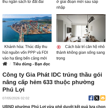
thu ngân sách từ đất đai
ở giai đoạn mới sau sáp
nhập
Khánh hòa: Thúc đẩy thu
Cách bài trí căn hộ nhỏ
hút nguồn vốn PPP và FDI
thành không gian sống sang
vào hạ tầng bến cảng mới
trọng
Tiêu dùng - Bạn đọc
Công ty Gia Phát IDC trúng thầu gói
nâng cấp hẻm 633 thuộc phường
Phú Lợi
07/05/2026 02:02
UBND phường Phú Lợi vừa phê duyệt kết quả lựa chọn