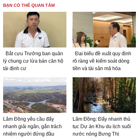
BẠN CÓ THỂ QUAN TÂM
Bắt cựu Trưởng ban quản
Đại biểu đề xuất quy định
lý chung cư lừa bán căn hộ
rõ ràng về kiểm soát dòng
tái định cư
tiền và tài sản mã hóa
Lâm Đồng yêu cầu đẩy
Lâm Đồng: Đẩy nhanh thủ
nhanh giải ngân, gắn trách
tục Dự án Khu du lịch suối
nhiệm người đứng đầu
nước nóng Bưng Thị