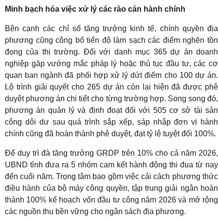
Minh bạch hóa việc xử lý các rào cản hành chính
Bên cạnh các chỉ số tăng trưởng kinh tế, chính quyền địa
phương cũng công bố tiến độ làm sạch các điểm nghẽn tồn
đọng của thị trường
. Đối với danh mục 365 dự án doan
nghiệp gặp vướng mắc pháp lý hoặc thủ tục đầu tư, các cơ
quan ban ngành đã phối hợp xử lý dứt điểm cho 100 dự án
.
Lộ trình giải quyết cho 265 dự án còn lại hiện đã được phê
duyệt phương án chi tiết cho từng trường hợp
. Song song đó
phương án quản lý và định đoạt đối với 505 cơ sở tài sản
công dôi dư sau quá trình sắp xếp, sáp nhập đơn vị hành
chính cũng đã hoàn thành phê duyệt, đạt tỷ lệ tuyệt đối 100%
.
Để duy trì đà tăng trưởng GRDP trên 10% cho cả năm 2026,
UBND tỉnh đưa ra 5 nhóm cam kết hành động thi đua từ nay
đến cuối năm
. Trọng tâm bao gồm việc cải cách phương thứ
điều hành của bộ máy công quyền, tập trung giải ngân hoàn
thành 100% kế hoạch vốn đầu tư công năm 2026 và mở rộng
các nguồn thu bền vững cho ngân sách địa phương
.