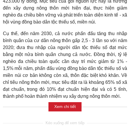
423.000 tỷ đồng. Mục tiêu của gói nguồn lực này là hướng
đến xây dựng nông thôn mới hiện đại, thực hiện giảm
nghèo đa chiều bền vững và phát triển toàn diện kinh tế - xã
hội vùng đồng bào dân tộc thiểu số, miền núi.
Cụ thể, đến năm 2030, cả nước phấn đấu tăng thu nhập
bình quân của cư dân nông thôn gấp 2,5 - 3 lần so với năm
2020; đưa thu nhập của người dân tộc thiểu số đạt mức
bằng một nửa bình quân chung cả nước. Đồng thời, tỷ lệ
nghèo đa chiều toàn quốc cần duy trì mức giảm từ 1% -
1,5% mỗi năm, phấn đấu vùng đồng bào dân tộc thiểu số và
miền núi cơ bản không còn xã, thôn đặc biệt khó khăn. Về
chỉ tiêu nông thôn mới, mục tiêu đặt ra là khoảng 65% số xã
đạt chuẩn, trong đó 10% đạt chuẩn hiện đại và có 5 tỉnh,
thành phố hoàn thành nhiệm vụ xây dựng nông thôn mới.
Xem chi tiết