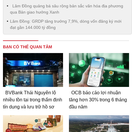
Lâm Đồng quảng bá sâu rộng bản sắc văn hóa địa phương
qua Bản giao hưởng Xanh
Lâm Đồng: GRDP tăng trưởng 7,9%, dòng vốn đăng ký mới
đạt gần 144.000 tỷ đồng
BẠN CÓ THỂ QUAN TÂM
BVBank Thái Nguyên lộ
OCB báo cáo lợi nhuận
nhiều tồn tại trong thẩm định
tăng hơn 30% trong 6 tháng
tín dụng và lưu trữ hồ sơ
đầu năm