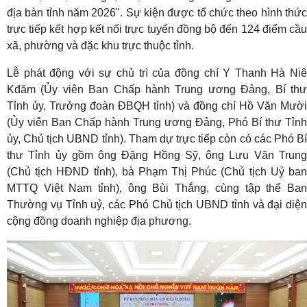
địa bàn tỉnh năm 2026"
. Sự kiện được tổ chức theo hình thứ
trực tiếp kết hợp kết nối trực tuyến đồng bộ đến 124 điểm cầu
xã, phường và đặc khu trực thuộc tỉnh
.
Lễ phát động với sự chủ trì của đồng chí Y Thanh Hà Niê
Kđăm (Ủy viên Ban Chấp hành Trung ương Đảng, Bí thư
Tỉnh ủy, Trưởng đoàn ĐBQH tỉnh) và đồng chí Hồ Văn Mười
(Ủy viên Ban Chấp hành Trung ương Đảng, Phó Bí thư Tỉnh
ủy, Chủ tịch UBND tỉnh)
. Tham dự trực tiếp còn có các Phó B
thư Tỉnh ủy gồm ông Đặng Hồng Sỹ, ông Lưu Văn Trung
(Chủ tịch HĐND tỉnh), bà Phạm Thị Phúc (Chủ tịch Uỷ ban
MTTQ Việt Nam tỉnh), ông Bùi Thắng, cùng tập thể Ban
Thường vụ Tỉnh uỷ, các Phó Chủ tịch UBND tỉnh và đại diện
cộng đồng doanh nghiệp địa phương
.