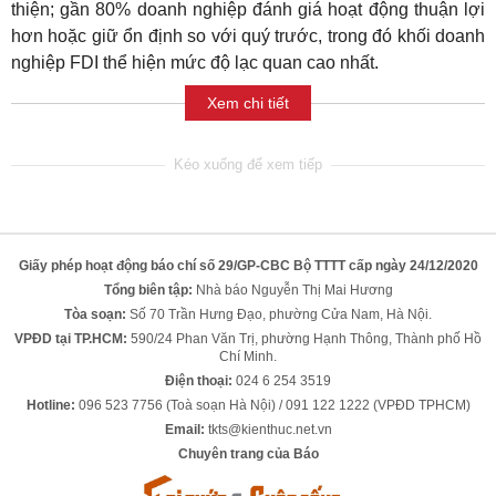
thiện; gần 80% doanh nghiệp đánh giá hoạt động thuận lợi
hơn hoặc giữ ổn định so với quý trước, trong đó khối doanh
nghiệp FDI thể hiện mức độ lạc quan cao nhất.
Xem chi tiết
Giấy phép hoạt động báo chí số 29/GP-CBC Bộ TTTT cấp ngày 24/12/2020
Tổng biên tập:
Nhà báo Nguyễn Thị Mai Hương
Tòa soạn:
Số 70 Trần Hưng Đạo, phường Cửa Nam, Hà Nội.
VPĐD tại TP.HCM:
590/24 Phan Văn Trị, phường Hạnh Thông, Thành phố Hồ
Chí Minh.
Điện thoại:
024 6 254 3519
Hotline:
096 523 7756 (Toà soạn Hà Nội) / 091 122 1222 (VPĐD TPHCM)
Email:
tkts@kienthuc.net.vn
Chuyên trang của Báo