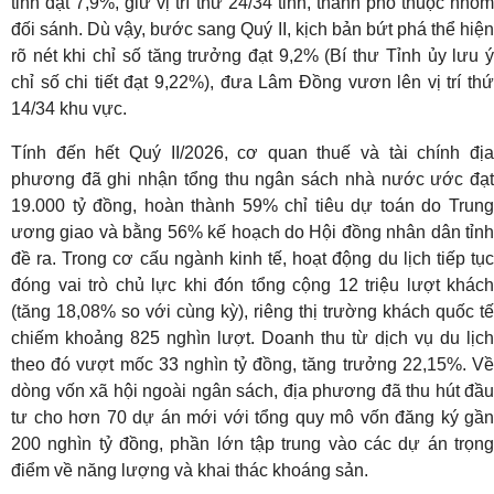
tỉnh đạt 7,9%, giữ vị trí thứ 24/34 tỉnh, thành phố thuộc nhóm
đối sánh
. Dù vậy, bước sang Quý II, kịch bản bứt phá thể hiệ
rõ nét khi chỉ số tăng trưởng đạt 9,2% (Bí thư Tỉnh ủy lưu ý
chỉ số chi tiết đạt 9,22%), đưa Lâm Đồng vươn lên vị trí thứ
14/34 khu vực
.
Tính đến hết Quý II/2026, cơ quan thuế và tài chính địa
phương đã ghi nhận tổng thu ngân sách nhà nước ước đạt
19.000 tỷ đồng, hoàn thành 59% chỉ tiêu dự toán do Trung
ương giao và bằng 56% kế hoạch do Hội đồng nhân dân tỉnh
đề ra
. Trong cơ cấu ngành kinh tế, hoạt động du lịch tiếp tụ
đóng vai trò chủ lực khi đón tổng cộng 12 triệu lượt khách
(tăng 18,08% so với cùng kỳ), riêng thị trường khách quốc tế
chiếm khoảng 825 nghìn lượt
. Doanh thu từ dịch vụ du lịch
theo đó vượt mốc 33 nghìn tỷ đồng, tăng trưởng 22,15%
. V
dòng vốn xã hội ngoài ngân sách, địa phương đã thu hút đầu
tư cho hơn 70 dự án mới với tổng quy mô vốn đăng ký gần
200 nghìn tỷ đồng, phần lớn tập trung vào các dự án trọng
điểm về năng lượng và khai thác khoáng sản
.