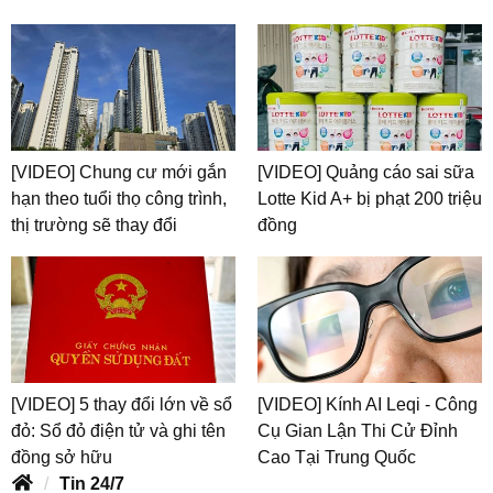
[VIDEO] Chung cư mới gắn
[VIDEO] Quảng cáo sai sữa
hạn theo tuổi thọ công trình,
Lotte Kid A+ bị phạt 200 triệu
thị trường sẽ thay đổi
đồng
[VIDEO] 5 thay đổi lớn về sổ
[VIDEO] Kính AI Leqi - Công
đỏ: Sổ đỏ điện tử và ghi tên
Cụ Gian Lận Thi Cử Đỉnh
đồng sở hữu
Cao Tại Trung Quốc
Tin 24/7