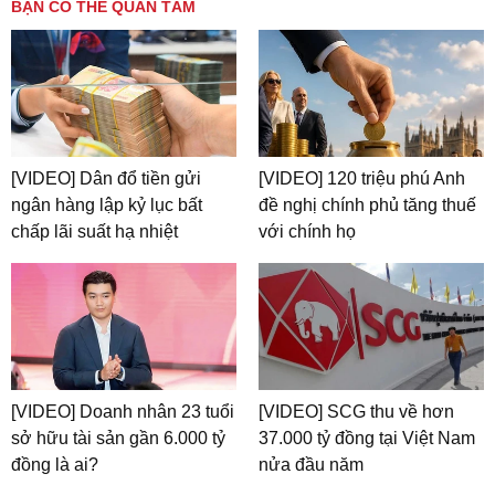
BẠN CÓ THỂ QUAN TÂM
[VIDEO] Dân đổ tiền gửi
[VIDEO] 120 triệu phú Anh
ngân hàng lập kỷ lục bất
đề nghị chính phủ tăng thuế
chấp lãi suất hạ nhiệt
với chính họ
[VIDEO] Doanh nhân 23 tuổi
[VIDEO] SCG thu về hơn
sở hữu tài sản gần 6.000 tỷ
37.000 tỷ đồng tại Việt Nam
đồng là ai?
nửa đầu năm