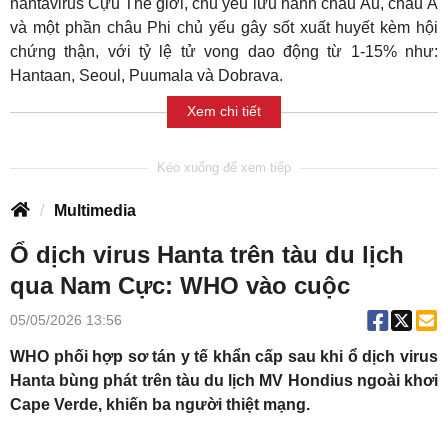
hantavirus Cựu Thế giới, chủ yếu lưu hành châu Âu, châu Á
và một phần châu Phi chủ yếu gây sốt xuất huyết kèm hội
chứng thận, với tỷ lệ tử vong dao động từ 1-15% như:
Hantaan, Seoul, Puumala và Dobrava.
Xem chi tiết
Multimedia
Ổ dịch virus Hanta trên tàu du lịch
qua Nam Cực: WHO vào cuộc
05/05/2026 13:56
WHO phối hợp sơ tán y tế khẩn cấp sau khi ổ dịch virus
Hanta bùng phát trên tàu du lịch MV Hondius ngoài khơi
Cape Verde, khiến ba người thiệt mạng.