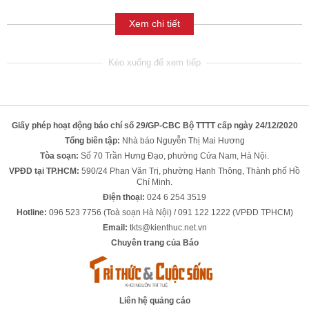
Xem chi tiết
Giấy phép hoạt động báo chí số 29/GP-CBC Bộ TTTT cấp ngày 24/12/2020
Tổng biên tập:
Nhà báo Nguyễn Thị Mai Hương
Tòa soạn:
Số 70 Trần Hưng Đạo, phường Cửa Nam, Hà Nội.
VPĐD tại TP.HCM:
590/24 Phan Văn Trị, phường Hạnh Thông, Thành phố Hồ
Chí Minh.
Điện thoại:
024 6 254 3519
Hotline:
096 523 7756 (Toà soạn Hà Nội) / 091 122 1222 (VPĐD TPHCM)
Email:
tkts@kienthuc.net.vn
Chuyên trang của Báo
Liên hệ quảng cáo