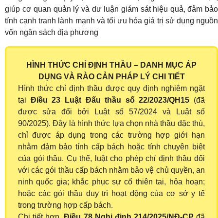
giúp cơ quan quản lý và dư luận giám sát hiệu quả, đảm bảo
tính cạnh tranh lành mạnh và tối ưu hóa giá trị sử dụng nguồn
vốn ngân sách địa phương
HÌNH THỨC CHỈ ĐỊNH THẦU – DANH MỤC ÁP
DỤNG VÀ RÀO CẢN PHÁP LÝ CHI TIẾT
Hình thức chỉ định thầu được quy định nghiêm ngặt
tại
Điều 23 Luật Đấu thầu số 22/2023/QH15
(đã
được sửa đổi bởi Luật số 57/2024 và Luật số
90/2025). Đây là hình thức lựa chọn nhà thầu đặc thù,
chỉ được áp dụng trong các trường hợp giới hạn
nhằm đảm bảo tính cấp bách hoặc tính chuyên biệt
của gói thầu. Cụ thể, luật cho phép chỉ định thầu đối
với các gói thầu cấp bách nhằm bảo vệ chủ quyền, an
ninh quốc gia; khắc phục sự cố thiên tai, hỏa hoạn;
hoặc các gói thầu duy trì hoạt động của cơ sở y tế
trong trường hợp cấp bách.
Chi tiết hơn,
Điều 78 Nghị định 214/2025/NĐ-CP
đã