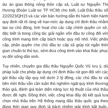
dự án giao thông nông thôn cấp xã, Luật sư Nguyễn Thị
Hương (Đoàn Luật sư TP HCM) cho biết, Luật Đấu thầu số
22/2023/QH15 và các văn bản hướng dẫn thi hành hiện hành
quy định rất rõ ràng về hạn mức áp dụng chỉ định thầu nhằm
tạo sự chủ động, linh hoạt cho các cấp chính quyền cơ sở,
đặc biệt là trong công tác giải ngân vốn đầu tư công đối với
công trình mang tính cấp bách hoặc quy mô nhỏ. Việc phân
cấp, phân quyền cho chủ đầu tư cấp xã giúp rút ngắn thời
gian chuẩn bị thủ tục, sớm đưa công trình vào khai thác phục
vụ đời sống dân sinh.
Tuy nhiên, chuyên gia đấu thầu Nguyễn Quốc Vũ lưu ý, dù
pháp luật cho phép áp dụng chỉ định thầu rút gọn đối với các
gói thầu xây lắp quy mô dưới 2 tỷ đồng, các chủ đầu tư và
bên mời thầu vẫn cần tuân thủ nghiêm ngặt quy trình thương
thảo giá, đánh giá toàn diện năng lực kỹ thuật của nhà thầu
được đề nghị. Đồng thời, việc công khai đầy đủ kết quả lựa
chọn nhà thầu trên Hệ thống mạng đấu thầu quốc gia theo
đúng thời gian quy định là trách nhiệm giải trình bắt buộc,