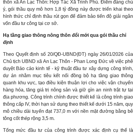
thôn xã An Lạc Thôn: Hợp Tác Xã Trinh Phú. Điểm đáng chú
ý, gói thầu quy mô hơn 1,8 tỷ đồng này được triển khai theo
hình thức chỉ định thầu rút gọn để đảm bảo tiến độ giải ngân
vốn đầu tư công tại cơ sở.
Hạ tầng giao thông nông thôn đổi mới qua gói thầu chỉ
định
Theo Quyết định số 20/QĐ-UBND(ĐT) ngày 26/01/2026 của
Chủ tịch UBND xã An Lạc Thôn - Phan Long Đức về việc phê
duyệt Báo cáo kinh tế - kỹ thuật đầu tư xây dựng công trình,
dự án nhằm mục tiêu kết nối đồng bộ hạ tầng giao thông
quanh khu vực, tạo điều kiện thuận lợi cho việc vận chuyển
hàng hóa, tăng giá trị nông sản và giữ gìn an ninh trật tự tại
địa phương. Công trình chính được thiết kế là công trình giao
thông cấp IV, thời hạn sử dụng theo thiết kế dưới 15 năm, quy
mô chiều dài tuyến đạt 737,0 m với nền mặt đường bằng bê
tông cốt thép rộng 3,5 m.
Tổng mức đầu tư của công trình được xác định cụ thể là