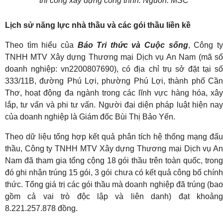
thi công xây dựng công trình. Nguồn: MSC
Lịch sử năng lực nhà thầu và các gói thầu liền kề
Theo tìm hiểu của
Báo Tri thức và Cuộc sống
, Công t
TNHH MTV Xây dựng Thương mại Dịch vụ An Nam (mã số
doanh nghiệp: vn2200807690), có địa chỉ trụ sở đặt tại số
333/11B, đường Phú Lợi, phường Phú Lợi, thành phố Cần
Thơ, hoạt động đa ngành trong các lĩnh vực hàng hóa, xây
lắp, tư vấn và phi tư vấn. Người đại diện pháp luật hiện nay
của doanh nghiệp là Giám đốc Bùi Thị Bảo Yến.
Theo dữ liệu tổng hợp kết quả phân tích hệ thống mạng đấu
thầu, Công ty TNHH MTV Xây dựng Thương mại Dịch vụ An
Nam đã tham gia tổng cộng 18 gói thầu trên toàn quốc, trong
đó ghi nhận trúng 15 gói, 3 gói chưa có kết quả công bố chính
thức. Tổng giá trị các gói thầu mà doanh nghiệp đã trúng (bao
gồm cả vai trò độc lập và liên danh) đạt khoảng
8.221.257.878 đồng.