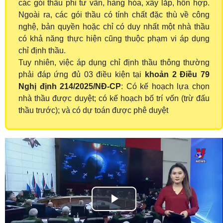
các gói thầu phi tư vấn, hàng hóa, xây lắp, hỗn hợp.
Ngoài ra, các gói thầu có tính chất đặc thù về công
nghệ, bản quyền hoặc chỉ có duy nhất một nhà thầu
có khả năng thực hiện cũng thuộc phạm vi áp dụng
chỉ định thầu.
Tuy nhiên, việc áp dụng chỉ định thầu thông thường
phải đáp ứng đủ 03 điều kiện tại
khoản 2 Điều 79
Nghị định 214/2025/NĐ-CP
: Có kế hoạch lựa chọn
nhà thầu được duyệt; có kế hoạch bố trí vốn (trừ đấu
thầu trước); và có dự toán được phê duyệt
Play