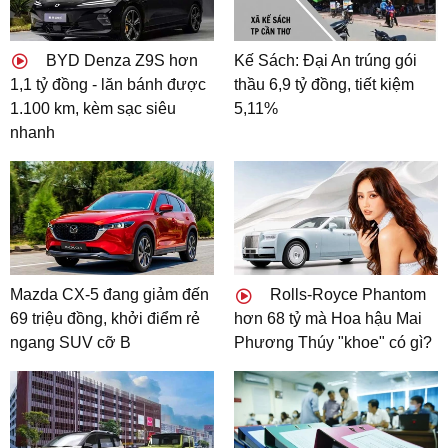
BYD Denza Z9S hơn
Kế Sách: Đại An trúng gói
1,1 tỷ đồng - lăn bánh được
thầu 6,9 tỷ đồng, tiết kiệm
1.100 km, kèm sạc siêu
5,11%
nhanh
Mazda CX-5 đang giảm đến
Rolls-Royce Phantom
69 triệu đồng, khởi điểm rẻ
hơn 68 tỷ mà Hoa hậu Mai
ngang SUV cỡ B
Phương Thúy "khoe" có gì?