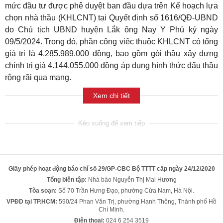
mức đầu tư được phê duyệt ban đầu dựa trên Kế hoạch lựa
chọn nhà thầu (KHLCNT) tại Quyết định số 1616/QĐ-UBND
do Chủ tịch UBND huyện Lắk ông Nay Y Phú ký ngày
09/5/2024. Trong đó, phần công việc thuộc KHLCNT có tổng
giá trị là 4.285.989.000 đồng, bao gồm gói thầu xây dựng
chính trị giá 4.144.055.000 đồng áp dụng hình thức đấu thầu
rộng rãi qua mạng.
Xem chi tiết
Giấy phép hoạt động báo chí số 29/GP-CBC Bộ TTTT cấp ngày 24/12/2020
Tổng biên tập:
Nhà báo Nguyễn Thị Mai Hương
Tòa soạn:
Số 70 Trần Hưng Đạo, phường Cửa Nam, Hà Nội.
VPĐD tại TP.HCM:
590/24 Phan Văn Trị, phường Hạnh Thông, Thành phố Hồ
Chí Minh.
Điện thoại:
024 6 254 3519