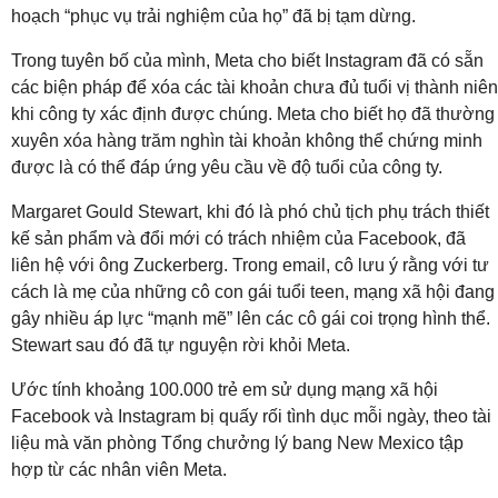
hoạch “phục vụ trải nghiệm của họ” đã bị tạm dừng.
Trong tuyên bố của mình, Meta cho biết Instagram đã có sẵn
các biện pháp để xóa các tài khoản chưa đủ tuổi vị thành niên
khi công ty xác định được chúng. Meta cho biết họ đã thường
xuyên xóa hàng trăm nghìn tài khoản không thể chứng minh
được là có thể đáp ứng yêu cầu về độ tuổi của công ty.
Margaret Gould Stewart, khi đó là phó chủ tịch phụ trách thiết
kế sản phẩm và đổi mới có trách nhiệm của Facebook, đã
liên hệ với ông Zuckerberg. Trong email, cô lưu ý rằng với tư
cách là mẹ của những cô con gái tuổi teen, mạng xã hội đang
gây nhiều áp lực “mạnh mẽ” lên các cô gái coi trọng hình thể.
Stewart sau đó đã tự nguyện rời khỏi Meta.
Ước tính khoảng 100.000 trẻ em sử dụng mạng xã hội
Facebook và Instagram bị quấy rối tình dục mỗi ngày, theo tài
liệu mà văn phòng Tổng chưởng lý bang New Mexico tập
hợp từ các nhân viên Meta.