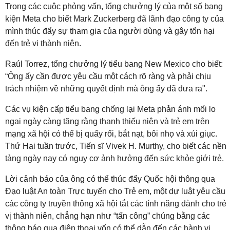
Trong các cuộc phỏng vấn, tổng chưởng lý của một số bang
kiện Meta cho biết Mark Zuckerberg đã lãnh đạo công ty của
mình thúc đẩy sự tham gia của người dùng và gây tổn hại
đến trẻ vị thành niên.
Raúl Torrez, tổng chưởng lý tiểu bang New Mexico cho biết:
“Ông ấy cần được yêu cầu một cách rõ ràng và phải chịu
trách nhiệm về những quyết định mà ông ấy đã đưa ra".
Các vụ kiện cấp tiểu bang chống lại Meta phản ánh mối lo
ngại ngày càng tăng rằng thanh thiếu niên và trẻ em trên
mạng xã hội có thể bị quấy rối, bắt nạt, bôi nhọ và xúi giục.
Thứ Hai tuần trước, Tiến sĩ Vivek H. Murthy, cho biết các nền
tảng ngày nay có nguy cơ ảnh hưởng đến sức khỏe giới trẻ.
Lời cảnh báo của ông có thể thúc đẩy Quốc hội thông qua
Đạo luật An toàn Trực tuyến cho Trẻ em, một dự luật yêu cầu
các công ty truyền thông xã hội tắt các tính năng dành cho trẻ
vị thành niên, chẳng hạn như “tấn công” chúng bằng các
thông báo qua điện thoại vốn có thể dẫn đến các hành vi