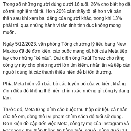
Trong số những người dùng dưới 16 tuổi, 26% cho biết họ đã
có trải nghiệm tồi tệ. Hơn 20% cảm thấy tồi tệ hơn về bản
thân sau khi xem bài đăng của người khác, trong khi 13%
phải trải qua những hành vi tán tỉnh tình dục không mong
muốn.
Ngày 5/12/2023, văn phòng Tổng chưởng lý tiểu bang New
Mexico đã đệ đơn kiện, cáo buộc mạng xã hội của Meta tiếp
tay cho những "kẻ xấu". Đại diện ông Raúl Torrez cho rằng
công ty này cho phép người lớn tìm kiếm, nhắn tin và tiếp cận
người dùng là các thanh thiếu niên dễ bị tổn thương.
Phía Meta hiện vẫn bác bỏ các tuyên bố của vụ kiện, khẳng
định điều đó không thể hiện chính xác những gì công ty đang
làm.
Trước đó, Meta từng dính cáo buộc thu thập dữ liệu cá nhân
của trẻ em, đồng thời vi phạm chính sách độ tuổi sử dụng.
Đơn kiện đề cập đến việc Meta, công ty mẹ của Instagram và
Facebook, thu thập thông tin hàng triệu người dùng dưới 13