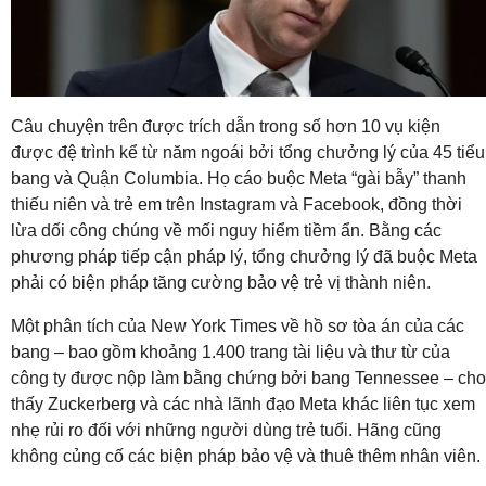
Câu chuyện trên được trích dẫn trong số hơn 10 vụ kiện
được đệ trình kể từ năm ngoái bởi tổng chưởng lý của 45 tiểu
bang và Quận Columbia. Họ cáo buộc Meta “gài bẫy” thanh
thiếu niên và trẻ em trên Instagram và Facebook, đồng thời
lừa dối công chúng về mối nguy hiểm tiềm ẩn. Bằng các
phương pháp tiếp cận pháp lý, tổng chưởng lý đã buộc Meta
phải có biện pháp tăng cường bảo vệ trẻ vị thành niên.
Một phân tích của New York Times về hồ sơ tòa án của các
bang – bao gồm khoảng 1.400 trang tài liệu và thư từ của
công ty được nộp làm bằng chứng bởi bang Tennessee – cho
thấy Zuckerberg và các nhà lãnh đạo Meta khác liên tục xem
nhẹ rủi ro đối với những người dùng trẻ tuổi. Hãng cũng
không củng cố các biện pháp bảo vệ và thuê thêm nhân viên.