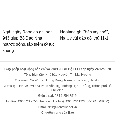
Ngất ngây Ronaldo ghi bàn
Haaland ghi "bàn tay nhỏ",
943 giúp Bồ Đào Nha
Na Uy vùi dập đối thủ 11-1
ngược dòng, lập thêm kỷ lục
khủng
Giấy phép hoạt động báo chí số 29/GP-CBC Bộ TTTT cấp ngày 24/12/2020
Tổng biên tập:
Nhà báo Nguyễn Thị Mai Hương
Tòa soạn:
Số 70 Trần Hưng Đạo, phường Cửa Nam, Hà Nội.
VPĐD tại TP.HCM:
590/24 Phan Văn Trị, phường Hạnh Thông, Thành phố Hồ
Chí Minh.
Điện thoại:
024 6 254 3519
Hotline:
096 523 7756 (Toà soạn Hà Nội) / 091 122 1222 (VPĐD TPHCM)
Email:
tkts@kienthuc.net.vn
Chuyên trang của Báo