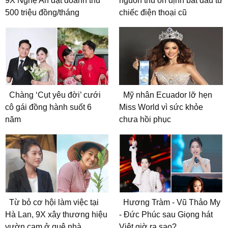
9X Nghệ An đạt doanh thu
nguồn thu ổn định bắt đầu từ
500 triệu đồng/tháng
chiếc điện thoại cũ
Chàng ‘Cụt yêu đời’ cưới
Mỹ nhân Ecuador lỡ hẹn
cô gái đồng hành suốt 6
Miss World vì sức khỏe
năm
chưa hồi phục
Từ bỏ cơ hội làm việc tại
Hương Tràm - Vũ Thảo My
Hà Lan, 9X xây thương hiệu
- Đức Phúc sau Giọng hát
vườn cam ở quê nhà
Việt giờ ra sao?