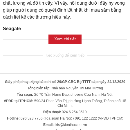
chất lượng và độ tin cậy. Vì vậy, nội dung dưới đây hy vọng
giúp người dùng có quyết định tốt nhất khi mua sắm bằng
cách liệt kê các thương hiệu này.
Seagate
Xem chi tiết
Giấy phép hoạt động báo chí số 29/GP-CBC Bộ TTTT cấp ngày 24/12/2020
Tổng biên tập:
Nhà báo Nguyễn Thị Mai Hương
Tòa soạn:
Số 70 Trần Hưng Đạo, phường Cửa Nam, Hà Nội.
VPĐD tại TP.HCM:
590/24 Phan Văn Trị, phường Hạnh Thông, Thành phố Hồ
Chí Minh.
Điện thoại:
024 6 254 3519
Hotline:
096 523 7756 (Toà soạn Hà Nội) / 091 122 1222 (VPĐD TPHCM)
Email:
tkts@kienthuc.net.vn