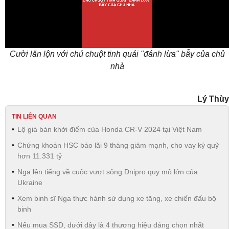
Video
Cười lăn lộn với chú chuột tinh quái "đánh lừa" bẫy của chủ
nhà
Lý Thùy
TIN LIÊN QUAN
Lộ giá bán khởi điểm của Honda CR-V 2024 tại Việt Nam
Chứng khoán HSC báo lãi 9 tháng giảm mạnh, cho vay ký quỹ
hơn 11.331 tỷ
Nga lên tiếng về cuộc vượt sông Dnipro quy mô lớn của
Ukraine
Xem binh sĩ Nga thực hành sử dụng xe tăng, xe chiến đấu bộ
binh
Nếu mua SSD, dưới đây là 4 thương hiệu đáng chọn nhất