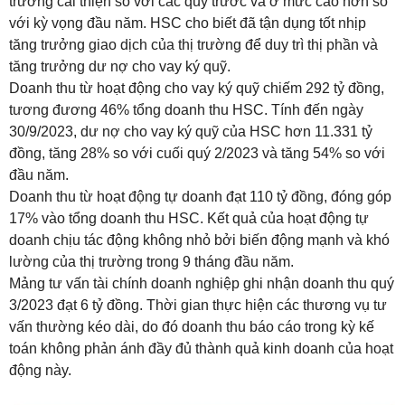
trường cải thiện so với các quý trước và ở mức cao hơn so
với kỳ vọng đầu năm. HSC cho biết đã tận dụng tốt nhịp
tăng trưởng giao dịch của thị trường để duy trì thị phần và
tăng trưởng dư nợ cho vay ký quỹ.
Doanh thu từ hoạt động cho vay ký quỹ chiếm 292 tỷ đồng,
tương đương 46% tổng doanh thu HSC. Tính đến ngày
30/9/2023, dư nợ cho vay ký quỹ của HSC hơn 11.331 tỷ
đồng, tăng 28% so với cuối quý 2/2023 và tăng 54% so với
đầu năm.
Doanh thu từ hoạt động tự doanh đạt 110 tỷ đồng, đóng góp
17% vào tổng doanh thu HSC. Kết quả của hoạt động tự
doanh chịu tác động không nhỏ bởi biến động mạnh và khó
lường của thị trường trong 9 tháng đầu năm.
Mảng tư vấn tài chính doanh nghiệp ghi nhận doanh thu quý
3/2023 đạt 6 tỷ đồng. Thời gian thực hiện các thương vụ tư
vấn thường kéo dài, do đó doanh thu báo cáo trong kỳ kế
toán không phản ánh đầy đủ thành quả kinh doanh của hoạt
động này.