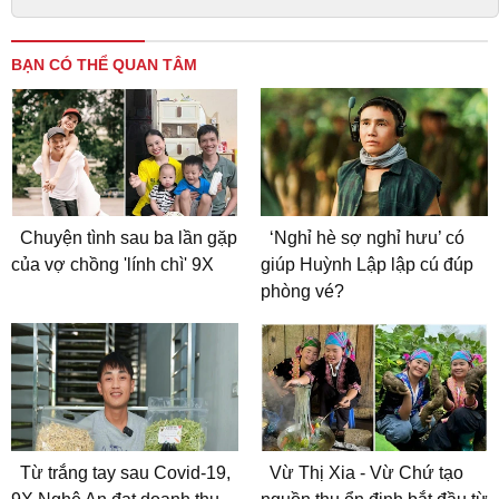
BẠN CÓ THỂ QUAN TÂM
Chuyện tình sau ba lần gặp
‘Nghỉ hè sợ nghỉ hưu’ có
của vợ chồng 'lính chì' 9X
giúp Huỳnh Lập lập cú đúp
phòng vé?
Từ trắng tay sau Covid-19,
Vừ Thị Xia - Vừ Chứ tạo