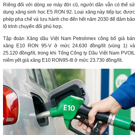
Riêng đối với dòng xe máy đời cũ, người dân vẫn có thể sử
dụng xăng sinh học E5 RON 92. Loại xăng này tiếp tục được
phép pha chế và lưu hành cho đến hết năm 2030 để đảm bảo
lộ trình chuyển đổi phù hợp.
Tập đoàn Xăng dầu Việt Nam Petrolimex công bố giá bán
xăng E10 RON 95-V ở mức 24.630 đồng/lít (vùng 1) và
25.120 đồng/lít, trong khi Tổng Công ty Dầu Việt Nam PVOIL
niêm yết giá xăng E10 RON95-III ở mức 23.730 đồng/lít.