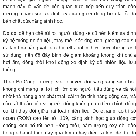
mạnh đây là vấn đề liên quan trực tiếp đến quy trình bảo
dưỡng, chăm sóc xe định kỳ của người dùng hơn là lỗi do
bản chất của xăng sinh học.
Do đó, để hạn chế rủi ro, người dùng xe cũ nên kiểm tra định
kỳ hệ thống nhiên liệu, thay mới các ống dẫn, gioăng cao su
đã lão hóa bằng vật liệu chịu ethanol tốt hơn. Với những xe ít
sử dụng, nên đổ đầy bình để giảm khoảng không khí chứa
hơi ẩm, đồng thời khởi động xe định kỳ để nhiên liệu lưu
thông.
Theo Bộ Công thương, việc chuyển đổi sang xăng sinh học
không chỉ mang lại lợi ích lớn cho người tiêu dùng và xã hội
nhờ khả năng giảm phát thải, cải thiện tính năng động cơ, mà
còn rất thuận tiện vì người dùng không cần điều chỉnh động
cơ khi thay đổi giữa hai loại nhiên liệu. Do ethanol có trị số
octan (RON) cao lên tới 109, xăng sinh học giúp động cơ
chống kích nổ tốt hơn. Đồng thời, hàm lượng oxy dồi dào
trong ethanol thúc đẩy quá trình cháy diễn ra triệt để, từ đó