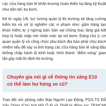
các cửa hàng bán lẻ khẩn trương hoàn thiện hạ tầng kỹ thuật
như bồn bể, trụ bơm.
Kể từ ngày 1/6, lực lượng quản lý thị trường sẽ tăng cường
kiểm tra và xử lý nghiêm các vi phạm như: găm hàng tạo
khan hiếm, tự ý ngừng bán, bán sai chủng loại, tăng giá bất
hợp lý hoặc mập mờ nhãn mác tại vòi bơm. Đáng chú ý, cơ
quan quản lý và công chức phụ trách địa bàn phải chịu trách
nhiệm nếu để xảy ra tình trạng các cửa hàng bán lẻ xăng dầu
không chấp hành lộ trình hoặc hình thành "điểm nóng" gian
lận gây mất ổn định thị trường.
Chuyên gia nói gì về thông tin xăng E10
có thể làm hư hỏng xe cũ?
Trao đổi với phóng viên Báo Người Lao Động, PGS-TS Đỗ
Văn Dũng (Chủ tịch Hội Ô tô và Thiết bị động lực TP.HCM)