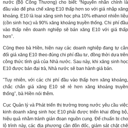
nước (Bộ Công Thương) cho biết: “Nguyên nhân chính là
đầu vào để pha chế xăng E10 thấp hơn so với giá nhập xăng
khoáng. E10 là loại xăng sinh học pha 10% ethanol nhiên liệu
(cồn sinh học) và 90% xăng khoáng truyền thống. Chi phí đầu
vào thấp nên doanh nghiệp sẽ bán xăng E10 với giá thấp
hơn".
Cũng theo bà Hiền, hiện nay các doanh nghiệp đang tự cân
đối giá xăng E10 theo đúng chi phí đầu tư, đồng thời dựa trên
công thức tính giá của Nhà nước. Sau này, khi xăng sinh học
E10 được bán đại trà, Nhà nước sẽ ban hành giá bán.
"Tuy nhiên, với các chi phí đầu vào thấp hơn xăng khoáng,
chắc chắn giá xăng E10 sẽ rẻ hơn xăng khoáng truyền
thống", bà Hiền nói thêm.
Cục Quản lý và Phát triển thị trường trong nước yêu cầu việc
kinh doanh xăng sinh học E10 phải được triển khai đồng bộ,
hiệu quả nhằm tránh gián đoạn nguồn cung. Để chuẩn bị cho
lộ trình này, các địa phương cần đôn đốc, giám sát chặt chẽ