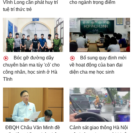
Vĩnh Long cần phát huy trí
cho ngành trọng điểm
tuệ trí thức trẻ
Bóc gỡ đường dây
Bổ sung quy định mới
chuyên bán ma túy 'cỏ' cho
về hoạt động của ban đại
công nhân, học sinh ở Hà
diện cha mẹ học sinh
Tĩnh
ĐBQH Châu Văn Minh đề
Cảnh sát giao thông Hà Nội