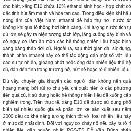
cho biết, xăng E10 chứa 10% ethanol sinh học - hợp chất có
đặc tính hút ẩm mạnh và hòa tan cao. Trong điều kiện khí hậu
nóng ẩm của Việt Nam, ethanol dễ hấp thụ hơi nước từ
không khí qua lỗ thông hơi bình xăng. Khi lượng nước tích tụ
đủ lớn sẽ gây ra hiện tượng tách lớp, lắng xuống đáy bình và
có nguy cơ làm ăn mòn các hệ thống nhiên liệu hoặc bình
xăng bằng thép đời cũ. Ngoài ra, sau thời gian dài sử dụng,
thành phần ethanol này có thể tác động đến một số vật liệu
cao su tự nhiên, gioăng phớt hoặc ống dẫn nhiên liệu thế hệ
cũ, dẫn đến tình trạng trương nở, nứt nẻ hoặc rò rỉ nhiên liệu.
Dù vậy, chuyên gia khuyến cáo người dân không nên quá
hoang mang bởi rủi ro chủ yếu chỉ xuất hiện ở các phương
tiện quá cũ, ít sử dụng hoặc hệ thống nhiên liệu đã xuống cấp
nghiêm trọng. Trên thực tế, xăng E10 đã được sử dụng phổ
biến tại nhiều quốc gia và phần lớn xe sản xuất sau năm
2000 đều có khả năng tương thích tốt với loại nhiên liệu này
ở mức độ nhất định. Đối với nguy cơ cháy nổ nếu xảy ra rò rỉ
nhiên liệu gần nguồn nhiệt, PGS-TS Đỗ Văn Dũng nhấn