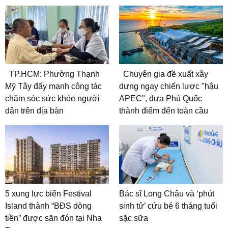
TP.HCM: Phường Thạnh
Chuyên gia đề xuất xây
Mỹ Tây đẩy mạnh công tác
dựng ngay chiến lược "hậu
chăm sóc sức khỏe người
APEC", đưa Phú Quốc
dân trên địa bàn
thành điểm đến toàn cầu
5 xung lực biến Festival
Bác sĩ Long Châu và ‘phút
Island thành “BĐS dòng
sinh tử’ cứu bé 6 tháng tuổi
tiền” được săn đón tại Nha
sặc sữa