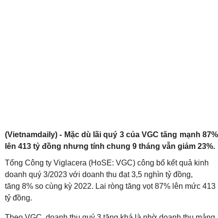
(Vietnamdaily) - Mặc dù lãi quý 3 của VGC tăng mạnh 87%
lên 413 tỷ đồng nhưng tính chung 9 tháng vẫn giảm 23%.
Tổng Công ty Viglacera (HoSE: VGC) công bố kết quả kinh
doanh quý 3/2023 với doanh thu đạt 3,5 nghìn tỷ đồng,
tăng
8% so cùng kỳ 2022. Lai ròng tăng vọt 87% lên mức 413
tỷ đồng.
Theo VGC, doanh thu quý 3 tăng khá
là nhờ doanh thu mảng