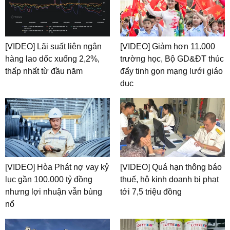
[VIDEO] Lãi suất liên ngân
[VIDEO] Giảm hơn 11.000
hàng lao dốc xuống 2,2%,
trường học, Bộ GD&ĐT thúc
thấp nhất từ đầu năm
đẩy tinh gọn mạng lưới giáo
dục
[VIDEO] Hòa Phát nợ vay kỷ
[VIDEO] Quá hạn thông báo
lục gần 100.000 tỷ đồng
thuế, hộ kinh doanh bị phạt
nhưng lợi nhuận vẫn bùng
tới 7,5 triệu đồng
nổ