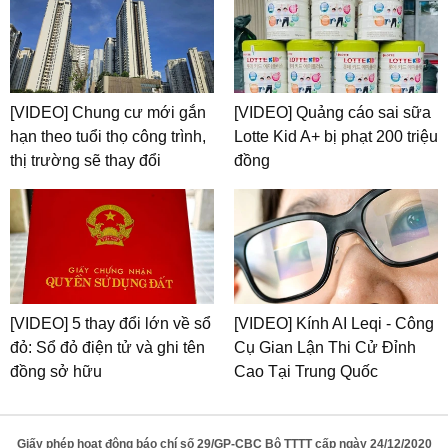
[VIDEO] Chung cư mới gắn
[VIDEO] Quảng cáo sai sữa
hạn theo tuổi thọ công trình,
Lotte Kid A+ bị phạt 200 triệu
thị trường sẽ thay đổi
đồng
[VIDEO] 5 thay đổi lớn về sổ
[VIDEO] Kính AI Leqi - Công
đỏ: Sổ đỏ điện tử và ghi tên
Cụ Gian Lận Thi Cử Đỉnh
đồng sở hữu
Cao Tại Trung Quốc
Giấy phép hoạt động báo chí số 29/GP-CBC Bộ TTTT cấp ngày 24/12/2020