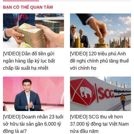
BẠN CÓ THỂ QUAN TÂM
[VIDEO] Dân đổ tiền gửi
[VIDEO] 120 triệu phú Anh
ngân hàng lập kỷ lục bất
đề nghị chính phủ tăng thuế
chấp lãi suất hạ nhiệt
với chính họ
[VIDEO] Doanh nhân 23 tuổi
[VIDEO] SCG thu về hơn
sở hữu tài sản gần 6.000 tỷ
37.000 tỷ đồng tại Việt Nam
đồng là ai?
nửa đầu năm