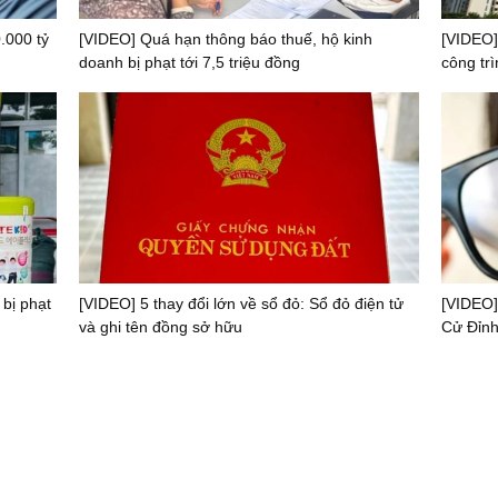
.000 tỷ
[VIDEO] Quá hạn thông báo thuế, hộ kinh
[VIDEO]
doanh bị phạt tới 7,5 triệu đồng
công trì
 bị phạt
[VIDEO] 5 thay đổi lớn về sổ đỏ: Sổ đỏ điện tử
[VIDEO]
và ghi tên đồng sở hữu
Cử Đỉnh