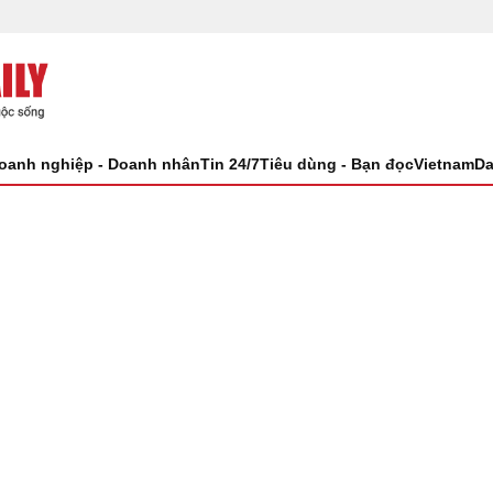
oanh nghiệp - Doanh nhân
Tin 24/7
Tiêu dùng - Bạn đọc
VietnamDa