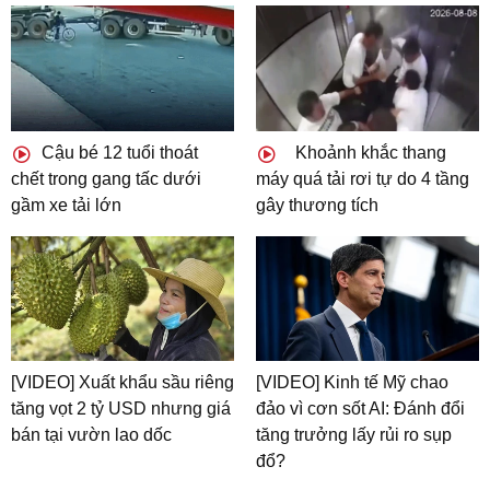
Cậu bé 12 tuổi thoát
Khoảnh khắc thang
chết trong gang tấc dưới
máy quá tải rơi tự do 4 tầng
gầm xe tải lớn
gây thương tích
[VIDEO] Xuất khẩu sầu riêng
[VIDEO] Kinh tế Mỹ chao
tăng vọt 2 tỷ USD nhưng giá
đảo vì cơn sốt AI: Đánh đổi
bán tại vườn lao dốc
tăng trưởng lấy rủi ro sụp
đổ?