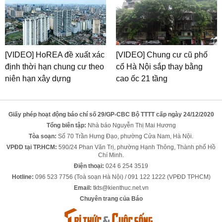
[VIDEO] HoREA đề xuất xác
[VIDEO] Chung cư cũ phố
định thời hạn chung cư theo
cổ Hà Nội sắp thay bằng
niên hạn xây dựng
cao ốc 21 tầng
Giấy phép hoạt động báo chí số 29/GP-CBC Bộ TTTT cấp ngày 24/12/2020
Tổng biên tập:
Nhà báo Nguyễn Thị Mai Hương
Tòa soạn:
Số 70 Trần Hưng Đạo, phường Cửa Nam, Hà Nội.
VPĐD tại TP.HCM:
590/24 Phan Văn Trị, phường Hạnh Thông, Thành phố Hồ
Chí Minh.
Điện thoại:
024 6 254 3519
Hotline:
096 523 7756 (Toà soạn Hà Nội) / 091 122 1222 (VPĐD TPHCM)
Email:
tkts@kienthuc.net.vn
Chuyên trang của Báo