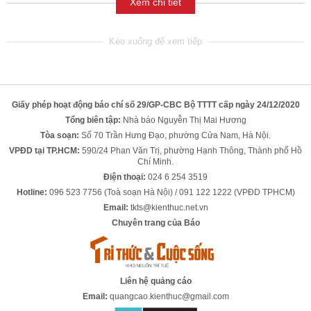
Xem chi tiết
Giấy phép hoạt động báo chí số 29/GP-CBC Bộ TTTT cấp ngày 24/12/2020
Tổng biên tập:
Nhà báo Nguyễn Thị Mai Hương
Tòa soạn:
Số 70 Trần Hưng Đạo, phường Cửa Nam, Hà Nội.
VPĐD tại TP.HCM:
590/24 Phan Văn Trị, phường Hạnh Thông, Thành phố Hồ
Chí Minh.
Điện thoại:
024 6 254 3519
Hotline:
096 523 7756 (Toà soạn Hà Nội) / 091 122 1222 (VPĐD TPHCM)
Email:
tkts@kienthuc.net.vn
Chuyên trang của Báo
Liên hệ quảng cáo
Email:
quangcao.kienthuc@gmail.com