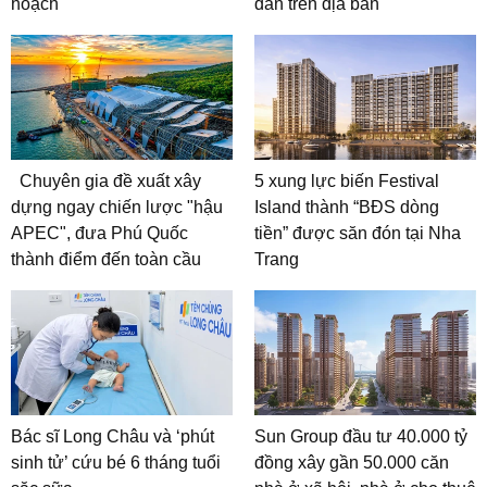
hoạch
dân trên địa bàn
Chuyên gia đề xuất xây
5 xung lực biến Festival
dựng ngay chiến lược "hậu
Island thành “BĐS dòng
APEC", đưa Phú Quốc
tiền” được săn đón tại Nha
thành điểm đến toàn cầu
Trang
Bác sĩ Long Châu và ‘phút
Sun Group đầu tư 40.000 tỷ
sinh tử’ cứu bé 6 tháng tuổi
đồng xây gần 50.000 căn