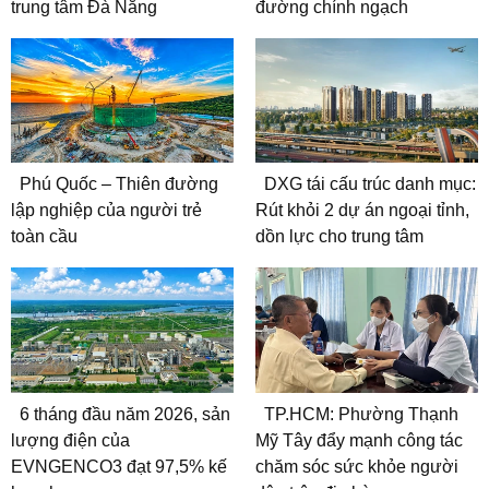
trung tâm Đà Nẵng
đường chính ngạch
Phú Quốc – Thiên đường
DXG tái cấu trúc danh mục:
lập nghiệp của người trẻ
Rút khỏi 2 dự án ngoại tỉnh,
toàn cầu
dồn lực cho trung tâm
6 tháng đầu năm 2026, sản
TP.HCM: Phường Thạnh
lượng điện của
Mỹ Tây đẩy mạnh công tác
EVNGENCO3 đạt 97,5% kế
chăm sóc sức khỏe người