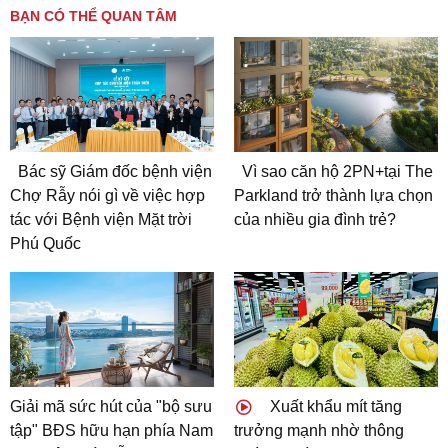
BẠN CÓ THỂ QUAN TÂM
Bác sỹ Giám đốc bệnh viện
Vì sao căn hộ 2PN+tại The
Chợ Rẫy nói gì về việc hợp
Parkland trở thành lựa chọn
tác với Bệnh viện Mặt trời
của nhiều gia đình trẻ?
Phú Quốc
Giải mã sức hút của "bộ sưu
Xuất khẩu mít tăng
tập" BĐS hữu hạn phía Nam
trưởng mạnh nhờ thông