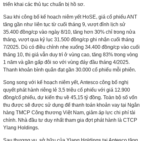
triển khai các thủ tục chuẩn bị hồ sơ.
Sau khi công bố kế hoạch niêm yết HoSE, giá cổ phiếu ANT
tăng gần như liên tục từ cuối tháng 9, vượt đỉnh lịch sử
35.400 đồng/cp vào ngày 8/10, tăng hơn 30% chỉ trong nửa
tháng, vượt qua kỷ lục 31.500 đồng/cp ghi nhận cuối tháng
7/2025. Dù có điều chỉnh nhẹ xuống 34.400 đồng/cp vào cuối
tháng 10, thị giá vẫn duy trì ở vùng cao, tăng 83% trong vòng
1 năm và gần gấp đôi so với vùng đáy đầu tháng 4/2025.
Thanh khoản bình quân đạt gần 30.000 cổ phiếu mỗi phiên.
Song song với kế hoạch niêm yết, Antesco công bố nghị
quyết phát hành riêng lẻ 3,5 triệu cổ phiếu với giá 12.900
đồng/cổ phiếu, dự kiến thu về 45,15 tỷ đồng. Toàn bộ số vốn
thu được sẽ được sử dụng để thanh toán khoản vay tại Ngân
hàng TMCP Công thương Việt Nam, giảm áp lực chi phí tài
chính. Nhà đầu tư duy nhất tham gia đợt phát hành là CTCP
Ylang Holdings.
Sau thương vụ, sở hữu của Ylang Holdings tại Antesco tăng