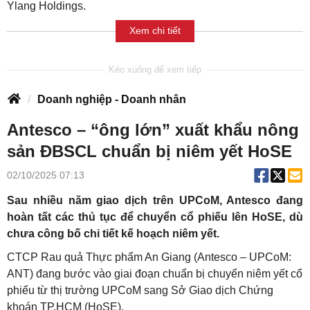
Ylang Holdings.
Xem chi tiết
Doanh nghiệp - Doanh nhân
Antesco – “ông lớn” xuất khẩu nông
sản ĐBSCL chuẩn bị niêm yết HoSE
02/10/2025 07:13
Sau nhiều năm giao dịch trên UPCoM, Antesco đang
hoàn tất các thủ tục để chuyển cổ phiếu lên HoSE, dù
chưa công bố chi tiết kế hoạch niêm yết.
CTCP Rau quả Thực phẩm An Giang (Antesco – UPCoM:
ANT) đang bước vào giai đoạn chuẩn bị chuyển niêm yết cổ
phiếu từ thị trường UPCoM sang Sở Giao dịch Chứng
khoán TP.HCM (HoSE).