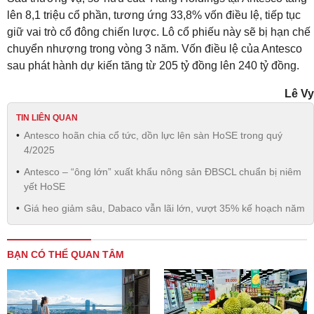
lên 8,1 triệu cổ phần, tương ứng 33,8% vốn điều lệ, tiếp tục
giữ vai trò cổ đông chiến lược. Lô cổ phiếu này sẽ bị hạn chế
chuyển nhượng trong vòng 3 năm. Vốn điều lệ của Antesco
sau phát hành dự kiến tăng từ 205 tỷ đồng lên 240 tỷ đồng.
Lê Vy
TIN LIÊN QUAN
Antesco hoãn chia cổ tức, dồn lực lên sàn HoSE trong quý
4/2025
Antesco – “ông lớn” xuất khẩu nông sản ĐBSCL chuẩn bị niêm
yết HoSE
Giá heo giảm sâu, Dabaco vẫn lãi lớn, vượt 35% kế hoạch năm
BẠN CÓ THỂ QUAN TÂM