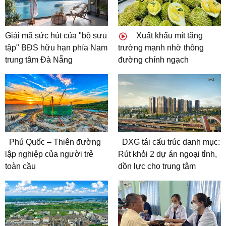
Giải mã sức hút của "bộ sưu
Xuất khẩu mít tăng
tập" BĐS hữu hạn phía Nam
trưởng mạnh nhờ thông
trung tâm Đà Nẵng
đường chính ngạch
Phú Quốc – Thiên đường
DXG tái cấu trúc danh mục:
lập nghiệp của người trẻ
Rút khỏi 2 dự án ngoại tỉnh,
toàn cầu
dồn lực cho trung tâm