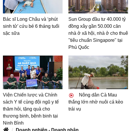
Bác sĩ Long Châu và ‘phút
Sun Group đầu tư 40.000 tỷ
sinh tử’ cứu bé 6 tháng tuổi
đồng xây gần 50.000 căn
sặc sữa
nhà ở xã hội, nhà ở cho thuê
"tiêu chuẩn Singapore" tại
Phú Quốc
Viện Chiến lược và Chính
Nông dân Cà Mau
sách Y tế cùng đội ngũ y tế
thắng lớn nhờ nuôi cá kèo
thăm hỏi, tặng quà cho
trái vụ
thương binh, bệnh binh tại
Ninh Bình
Doanh nghiệp - Doanh nhân