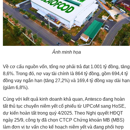
Ảnh minh họa
Về cơ cấu nguồn vốn, tổng nợ phải trả đạt 1.001 tỷ đồng, tăng
8,6%. Trong đó, nợ vay tài chính là 864 tỷ đồng, gồm 694,4 tỷ
đồng vay ngắn hạn (tăng 27,2%) và 169,4 tỷ đồng vay dài hạn
(giảm 6,8%).
Cùng với kết quả kinh doanh khả quan, Antesco đang hoàn
tất thủ tục chuyển niêm yết cổ phiếu từ UPCoM sang HoSE,
dự kiến hoàn tất trong quý 4/2025. Theo Nghị quyết HĐQT
ngày 25/9, công ty đã chọn CTCP Chứng khoán MB (MBS)
làm đơn vị tư vấn cho kế hoạch niêm yết và đang phối hợp