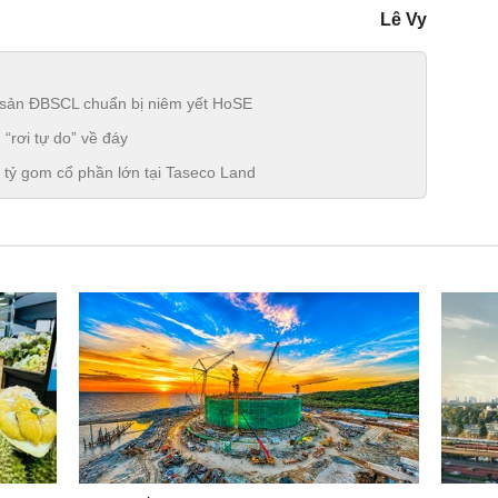
Lê Vy
g sản ĐBSCL chuẩn bị niêm yết HoSE
 “rơi tự do” về đáy
 tỷ gom cổ phần lớn tại Taseco Land