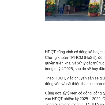
HĐQT cũng trình cổ đông kế hoạch đ
Chứng khoán TP.HCM (HoSE), đồng 
quyền triển khai và xử lý các thủ tục
trong quý 4/2025, sau đó sẽ hủy đă
Theo HĐQT, việc chuyển sàn sẽ giú
động vốn và cải thiện thanh khoản c
Cùng đợt lấy ý kiến cổ đông, công 
vào HĐQT nhiệm kỳ 2025 – 2029. Ông
Tổng Giám đốc Công ty TNHH Sản p