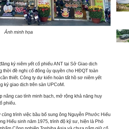
Ảnh minh họa
ăng ký niêm yết cổ phiếu ANT tại Sở Giao dịch
thời đề nghị cổ đông ủy quyền cho HĐQT toàn
 cần thiết. Công ty dự kiến hoàn tất hồ sơ niêm yết
ng ký giao dịch trên sàn UPCoM.
p nâng cao tính minh bạch, mở rộng khả năng huy
ổ phiếu.
ty cũng trình việc bầu bổ sung ông Nguyễn Phước Hiếu
 Hiếu sinh năm 1975, trình độ kỹ sư, hiện là Phó
hẩm Công nghiệp Toshiba Asia và chưa nắm giữ cổ