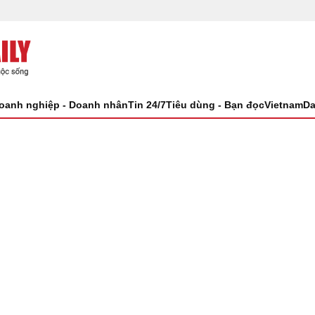
oanh nghiệp - Doanh nhân
Tin 24/7
Tiêu dùng - Bạn đọc
VietnamDa