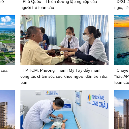
hờ
Phú Quốc – Thiên đường lập nghiệp của
DXG tá
người trẻ toàn cầu
ngoại tỉ
 của
TP.HCM: Phường Thạnh Mỹ Tây đẩy mạnh
Chuyên
công tác chăm sóc sức khỏe người dân trên địa
"hậu AP
bàn
toàn cầ