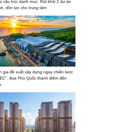
i cấu trúc danh mục: Rút khỏi 2 dự án
nh, dồn lực cho trung tâm
 gia đề xuất xây dựng ngay chiến lược
EC", đưa Phú Quốc thành điểm đến
u