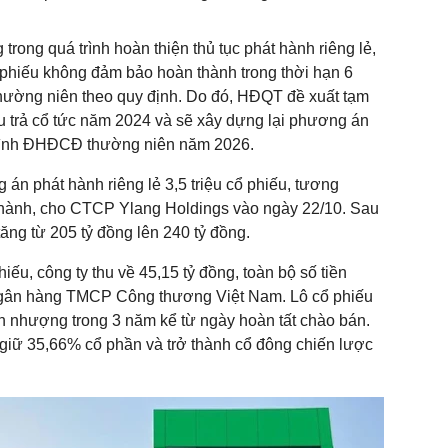
trong quá trình hoàn thiện thủ tục phát hành riêng lẻ,
 phiếu không đảm bảo hoàn thành trong thời hạn 6
hường niên theo quy định. Do đó, HĐQT đề xuất tạm
 trả cổ tức năm 2024 và sẽ xây dựng lại phương án
trình ĐHĐCĐ thường niên năm 2026.
 án phát hành riêng lẻ 3,5 triệu cổ phiếu, tương
hành, cho CTCP Ylang Holdings vào ngày 22/10. Sau
tăng từ 205 tỷ đồng lên 240 tỷ đồng.
ếu, công ty thu về 45,15 tỷ đồng, toàn bộ số tiền
 Ngân hàng TMCP Công thương Việt Nam. Lô cổ phiếu
ển nhượng trong 3 năm kể từ ngày hoàn tất chào bán.
giữ 35,66% cổ phần và trở thành cổ đông chiến lược