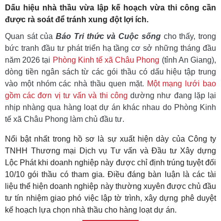
Dấu hiệu nhà thầu vừa lập kế hoạch vừa thi công cần
được rà soát để tránh xung đột lợi ích.
Quan sát của
Báo Tri thức và Cuộc sống
cho thấy, trong
bức tranh đầu tư phát triển hạ tầng cơ sở những tháng đầu
năm 2026 tại
Phòng Kinh tế xã Châu Phong
(tỉnh An Giang),
dòng tiền ngân sách từ các gói thầu có dấu hiệu tập trung
vào một nhóm các nhà thầu quen mặt.
Một mạng lưới bao
gồm các đơn vị tư vấn và thi công
dường như đang lặp lại
nhịp nhàng qua hàng loạt dự án khác nhau do Phòng Kinh
tế xã Châu Phong làm chủ đầu tư.
Nổi bật nhất trong hồ sơ là sự xuất hiện dày của Công ty
TNHH Thương mại Dịch vụ Tư vấn và Đầu tư Xây dựng
Lộc Phát khi doanh nghiệp này được chỉ định trúng tuyệt đối
10/10 gói thầu có tham gia. Điều đáng bàn luận là các tài
liệu thể hiện doanh nghiệp này thường xuyên được chủ đầu
tư tín nhiệm giao phó việc lập tờ trình, xây dựng phê duyệt
kế hoạch lựa chọn nhà thầu cho hàng loạt dự án.