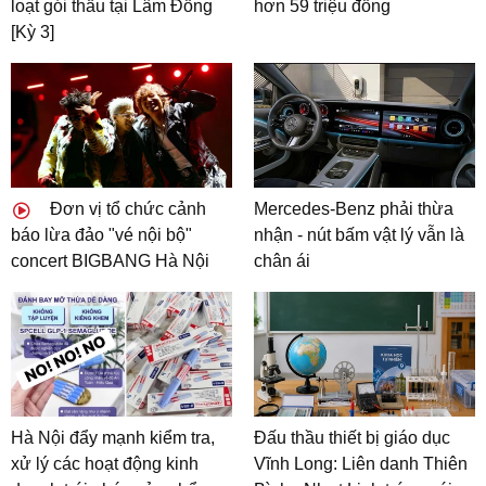
loạt gói thầu tại Lâm Đồng
hơn 59 triệu đồng
[Kỳ 3]
Đơn vị tổ chức cảnh
Mercedes-Benz phải thừa
báo lừa đảo "vé nội bộ"
nhận - nút bấm vật lý vẫn là
concert BIGBANG Hà Nội
chân ái
Hà Nội đẩy mạnh kiểm tra,
Đấu thầu thiết bị giáo dục
xử lý các hoạt động kinh
Vĩnh Long: Liên danh Thiên