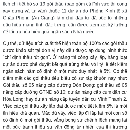
tích chi tiết hồ sơ 19 gói thầu (bao gồm cả lĩnh vực thi công
xây dựng và tư vấn) thuộc 11 dự án do Phòng Kinh tế xã
Châu Phong (An Giang) làm chủ đầu tư đã bộc lộ những
dấu hiệu mang tính đặc trưng, cần được xem xét kỹ lưỡng
để tối ưu hóa hiệu quả ngân sách Nhà nước.
Cụ thể, dữ liệu trích xuất thể hiện toàn bộ 100% các gói thầu
được khảo sát tại đơn vị này đều được áp dụng hình thức
"chỉ định thầu rút gọn". Ở mảng thi công xây lắp, hàng loạt
dự án được phê duyệt kết quả trúng thầu với tỷ lệ tiết kiệm
ngân sách nằm cố định ở một mức duy nhất là 5%. Có thể
điểm mặt các gói thầu tiêu biểu có sự rập khuôn này như:
Gói thầu số 05 nâng cấp đường Đòn Dong; gói thầu số 05
nâng cấp đường GTNĐ số 10; dự án nâng cấp cụm dân cư
Hòa Long; hay dự án nâng cấp tuyến dân cư Vĩnh Thạnh 2.
Việc các gói thầu xây lắp đạt được mức tiết kiệm 5% là một
tín hiệu khả quan. Mặc dù vậy, việc lặp đi lặp lại một con số
cố định ở mọi gói thầu, vắng bóng sự chênh lệch mang lại
một bức tranh thiếu sự vận động tự nhiên của thị trường