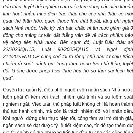
đấu thầu, tuyệt đối nghiêm cấm việc lạm dụng các điều khoản
linh hoạt nhằm mục đích trao thầu cho các nhà thầu có mối
quan hệ thân hữu, quen thuộc làm thất thoát, lãng phí ngân
sách Nhà nước. Việc ký văn bản chấp nhận mức giảm giá 0
đồng cho mảng tư vấn đặt thẳng vấn đề về trách nhiệm bảo
vệ dòng tiền Nhà nước. Bên cạnh đó, Luật Đấu thầu số
22/2023/QH15, Luật 90/2025/QH15 và Nghị định
214/2025/NĐ-CP cũng chế tài rõ ràng: chủ đầu tư chịu trách
nhiệm rà soát, đánh giá trung thực năng lực nhà thầu, tuyệt
đối không được phép hợp thức hóa hồ sơ làm sai lệch kết
quả".
Quyền lực quản lý, điều phối nguồn vốn ngân sách Nhà nước
luôn phải đi kèm với trách nhiệm giải trình và sự kiểm soát
nghiêm ngặt. Việc tuân thủ pháp luật không chỉ là hoàn thành
thủ tục hành chính, mà còn là trách nhiệm đối với nhân dân.
Khi người đứng đầu thực hiện tốt, công tâm vai trò đánh giá,
ngân sách sẽ đạt được tỷ lệ tiết kiệm cao, từ đó tạo thêm dư
địa tài chính để địa phương tiếp tục đầu tư cho các công trình