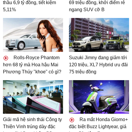
thầu 6,9 tỷ đồng, tiết kiệm
69 triệu đồng, khởi điểm rẻ
5,11%
ngang SUV cỡ B
Rolls-Royce Phantom
Suzuki Jimny đang giảm tới
hơn 68 tỷ mà Hoa hậu Mai
120 triệu, XL7 Hybrid ưu đãi
Phương Thúy "khoe" có gì?
75 triệu đồng
Giải mã hệ sinh thái Công ty
Ra mắt Honda Giorno+
Thiện Vinh trúng dày đặc
đặc biệt Buzz Lightyear, giá