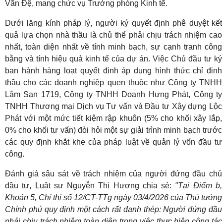
Văn Đệ, mang chức vụ Trưởng phòng Kinh tế.
Dưới lăng kính pháp lý, người ký quyết định phê duyệt kết
quả lựa chọn nhà thầu là chủ thể phải chịu trách nhiệm cao
nhất, toàn diện nhất về tính minh bạch, sự cạnh tranh công
bằng và tính hiệu quả kinh tế của dự án. Việc Chủ đầu tư ký
ban hành hàng loạt quyết định áp dụng hình thức chỉ định
thầu cho các doanh nghiệp quen thuộc như Công ty TNHH
Lâm San 1719, Công ty TNHH Doanh Hưng Phát, Công ty
TNHH Thương mại Dịch vụ Tư vấn và Đầu tư Xây dựng Lộc
Phát với một mức tiết kiệm rập khuôn (5% cho khối xây lắp,
0% cho khối tư vấn) đòi hỏi một sự giải trình minh bạch trước
các quy định khắt khe của pháp luật về quản lý vốn đầu tư
công.
Đánh giá sâu sát về trách nhiệm của người đứng đầu chủ
đầu tư, Luật sư Nguyễn Thị Hương chia sẻ:
"Tại Điểm b
Khoản 5, Chỉ thị số 12/CT-TTg ngày 03/4/2026 của Thủ tướng
Chính phủ quy định một cách rất đanh thép: Người đứng đầu
phải chịu trách nhiệm toàn diện trong việc thực hiện công tác