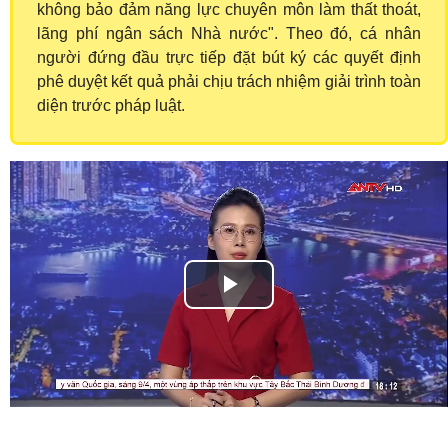
không bảo đảm năng lực chuyên môn làm thất thoát,
lãng phí ngân sách Nhà nước". Theo đó, cá nhân
người đứng đầu trực tiếp đặt bút ký các quyết định
phê duyệt kết quả phải chịu trách nhiệm giải trình toàn
diện trước pháp luật.
Play
Video