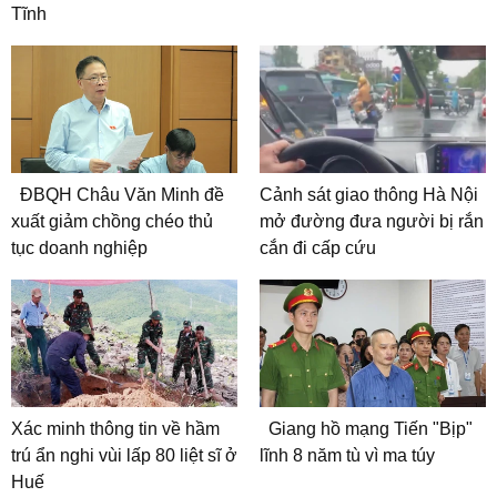
Tĩnh
ĐBQH Châu Văn Minh đề
Cảnh sát giao thông Hà Nội
xuất giảm chồng chéo thủ
mở đường đưa người bị rắn
tục doanh nghiệp
cắn đi cấp cứu
Xác minh thông tin về hầm
Giang hồ mạng Tiến "Bịp"
trú ẩn nghi vùi lấp 80 liệt sĩ ở
lĩnh 8 năm tù vì ma túy
Huế