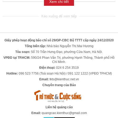
Xem chi tiết
Giấy phép hoạt động báo chí số 29/GP-CBC Bộ TTTT cấp ngày 24/12/2020
Tổng biên tập:
Nhà báo Nguyễn Thị Mai Hương
Tòa soạn:
Số 70 Trần Hưng Đạo, phường Cửa Nam, Hà Nội.
VPĐD tại TP.HCM:
590/24 Phan Văn Trị, phường Hạnh Thông, Thành phố Hồ
Chí Minh.
Điện thoại:
024 6 254 3519
Hotline:
096 523 7756 (Toà soạn Hà Nội) / 091 122 1222 (VPĐD TPHCM)
Email:
tkts@kienthuc.net.vn
Chuyên trang của Báo
Liên hệ quảng cáo
Email:
quangcao.kienthuc@gmail.com