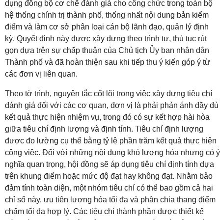
dụng đồng bộ cơ chế đánh giá cho công chức trong toàn bộ
hệ thống chính trị thành phố, thống nhất nội dung bản kiểm
điểm và làm cơ sở phân loại cán bộ lãnh đạo, quản lý định
kỳ
. Quyết định này được xây dựng theo trình tự, thủ tục rút
gọn dựa trên sự chấp thuận của Chủ tịch Ủy ban nhân dân
Thành phố và đã hoàn thiện sau khi tiếp thu ý kiến góp ý từ
các đơn vị liên quan
.
Theo tờ trình, nguyên tắc cốt lõi trong việc xây dựng tiêu chí
đánh giá đối với các cơ quan, đơn vị là phải phản ánh đầy đủ
kết quả thực hiện nhiệm vụ, trong đó có sự kết hợp hài hòa
giữa tiêu chí định lượng và định tính
. Tiêu chí định lượng
được đo lường cụ thể bằng tỷ lệ phần trăm kết quả thực hiện
công việc
. Đối với những nội dung khó lượng hóa nhưng có ý
nghĩa quan trọng, hội đồng sẽ áp dụng tiêu chí định tính dựa
trên khung điểm hoặc mức độ đạt hay không đạt
. Nhằm bảo
đảm tính toàn diện, một nhóm tiêu chí có thể bao gồm cả hai
chỉ số này, ưu tiên lượng hóa tối đa và phân chia thang điểm
chấm tối đa hợp lý
. Các tiêu chí thành phần được thiết kế