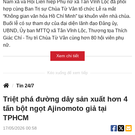
Nam xã và Hội Liên hiệp Phụ nữ xã Tân Vĩnh Lộc đã phối
hợp cùng Ban Trị sự Chùa Từ Vân tổ chức Lễ ra mắt
“Không gian văn hóa Hồ Chí Minh” tại khuôn viên nhà chùa.
Buổi lễ có sự tham dự của đại diện lãnh đạo Đảng ủy,
UBND, Ủy ban MTTQ xã Tân Vĩnh Lộc, Thượng tọa Thích
Giác Chí - Trụ trì Chùa Từ Vân cùng hơn 80 hội viên phụ
nữ.
Xem chi tiết
Tin 24/7
Triệt phá đường dây sản xuất hơn 4
tấn bột ngọt Ajinomoto giả tại
TPHCM
17/05/2026 00:58