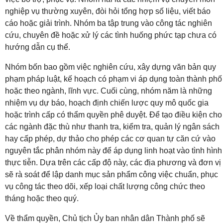
nghiệp vụ thường xuyên, đòi hỏi tổng hợp số liệu, viết báo
cáo hoặc giải trình
. Nhóm ba tập trung vào công tác nghiên
cứu, chuyên đề hoặc xử lý các tình huống phức tạp chưa có
hướng dẫn cụ thể
.
Nhóm bốn bao gồm việc nghiên cứu, xây dựng văn bản quy
phạm pháp luật, kế hoạch có phạm vi áp dụng toàn thành phố
hoặc theo ngành, lĩnh vực
. Cuối cùng, nhóm năm là những
nhiệm vụ dự báo, hoạch định chiến lược quy mô quốc gia
hoặc trình cấp có thẩm quyền phê duyệt
. Để tạo điều kiện cho
các ngành đặc thù như thanh tra, kiểm tra, quản lý ngân sách
hay cấp phép, dự thảo cho phép các cơ quan tự căn cứ vào
nguyên tắc phân nhóm này để áp dụng linh hoạt vào tình hình
thực tiễn
. Dựa trên các cấp độ này, các địa phương và đơn vị
sẽ rà soát để lập danh mục sản phẩm công việc chuẩn, phục
vụ công tác theo dõi, xếp loại chất lượng công chức theo
tháng hoặc theo quý
.
Về thẩm quyền, Chủ tịch Ủy ban nhân dân Thành phố sẽ