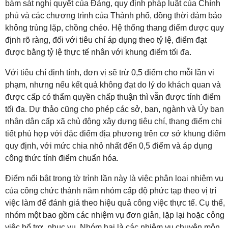
bám sát nghị quyết của Đảng, quy định pháp luật của Chính
phủ và các chương trình của Thành phố, đồng thời đảm bảo
không trùng lặp, chồng chéo
. Hệ thống thang điểm được quy
định rõ ràng, đối với tiêu chí áp dụng theo tỷ lệ, điểm đạt
được bằng tỷ lệ thực tế nhân với khung điểm tối đa
.
Với tiêu chí định tính, đơn vị sẽ trừ 0,5 điểm cho mỗi lần vi
phạm, nhưng nếu kết quả không đạt do lý do khách quan và
được cấp có thẩm quyền chấp thuận thì vẫn được tính điểm
tối đa
. Dự thảo cũng cho phép các sở, ban, ngành và Ủy ban
nhân dân cấp xã chủ động xây dựng tiêu chí, thang điểm chi
tiết phù hợp với đặc điểm địa phương trên cơ sở khung điểm
quy định, với mức chia nhỏ nhất đến 0,5 điểm và áp dụng
công thức tính điểm chuẩn hóa
.
Điểm nổi bật trong tờ trình lần này là việc phân loại nhiệm vụ
của công chức thành năm nhóm cấp độ phức tạp theo vị trí
việc làm để đánh giá theo hiệu quả công việc thực tế
. Cụ thể,
nhóm một bao gồm các nhiệm vụ đơn giản, lặp lại hoặc công
việc bổ trợ, phục vụ
. Nhóm hai là các nhiệm vụ chuyên môn