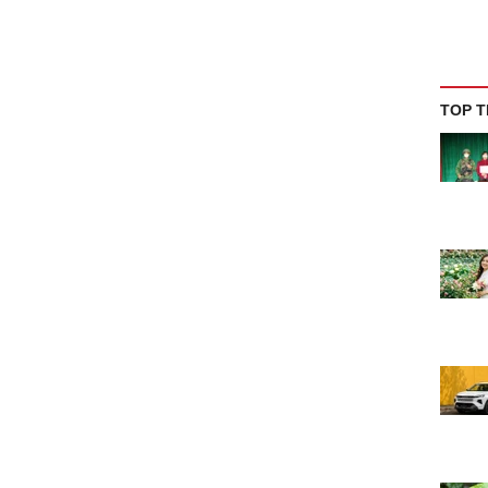
TOP T