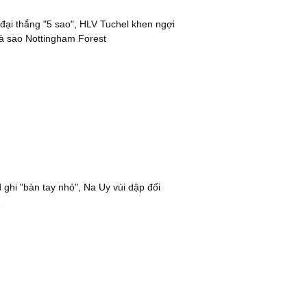
đại thắng "5 sao", HLV Tuchel khen ngợi
à sao Nottingham Forest
 ghi "bàn tay nhỏ", Na Uy vùi dập đối
1