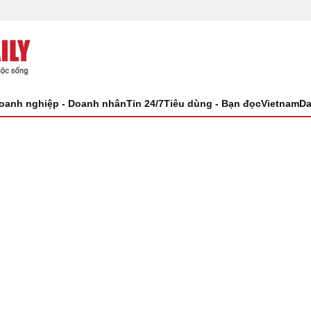
oanh nghiệp - Doanh nhân
Tin 24/7
Tiêu dùng - Bạn đọc
VietnamDa