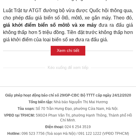
Luật Trật tự ATGT đường bộ vừa được Quốc hội thông qua,
cho phép đấu giá biển số ôtô, môtô, xe gắn máy. Theo đó,
giá khởi điểm biển số môtô và xe máy
đưa ra đấu giá
không thấp hơn 5 triệu đồng. Tiền đặt trước không thấp hơn
giá khởi điểm của loại biển số xe đưa ra đấu giá.
Xem chi tiết
Giấy phép hoạt động báo chí số 29/GP-CBC Bộ TTTT cấp ngày 24/12/2020
Tổng biên tập:
Nhà báo Nguyễn Thị Mai Hương
Tòa soạn:
Số 70 Trần Hưng Đạo, phường Cửa Nam, Hà Nội.
VPĐD tại TP.HCM:
590/24 Phan Văn Trị, phường Hạnh Thông, Thành phố Hồ
Chí Minh.
Điện thoại:
024 6 254 3519
Hotline:
096 523 7756 (Toà soạn Hà Nội) / 091 122 1222 (VPĐD TPHCM)