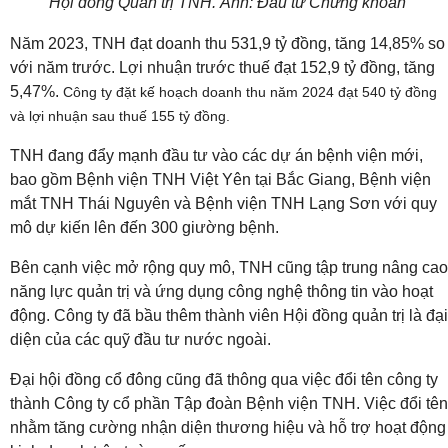
Hội đồng Quản trị TNH. Ảnh: Đầu tư Chứng khoán
Năm 2023, TNH đạt doanh thu 531,9 tỷ đồng, tăng 14,85% so
với năm trước. Lợi nhuận trước thuế đạt 152,9 tỷ đồng, tăng
5,47%.
Công ty đặt kế hoạch doanh thu năm 2024 đạt 540 tỷ đồng
và lợi nhuận sau thuế 155 tỷ đồng.
TNH đang đẩy mạnh đầu tư vào các dự án bệnh viện mới,
bao gồm Bệnh viện TNH Việt Yên tại Bắc Giang, Bệnh viện
mắt TNH Thái Nguyên và Bệnh viện TNH Lạng Sơn với quy
mô dự kiến lên đến 300 giường bệnh.
Bên cạnh việc mở rộng quy mô, TNH cũng tập trung nâng cao
năng lực quản trị và ứng dụng công nghệ thông tin vào hoạt
động. Công ty đã bầu thêm thành viên Hội đồng quản trị là đại
diện của các quỹ đầu tư nước ngoài.
Đại hội đồng cổ đông cũng đã thông qua việc đổi tên công ty
thành Công ty cổ phần Tập đoàn Bệnh viện TNH. Việc đổi tên
nhằm tăng cường nhận diện thương hiệu và hỗ trợ hoạt động