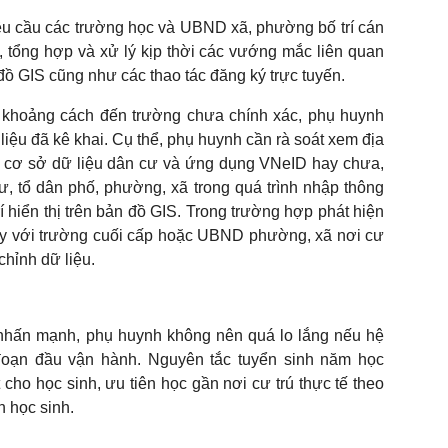
 cầu các trường học và UBND xã, phường bố trí cán
n, tổng hợp và xử lý kịp thời các vướng mắc liên quan
 đồ GIS cũng như các thao tác đăng ký trực tuyến.
ặc khoảng cách đến trường chưa chính xác, phụ huynh
ữ liệu đã kê khai. Cụ thể, phụ huynh cần rà soát xem địa
ới cơ sở dữ liệu dân cư và ứng dụng VNeID hay chưa,
cư, tổ dân phố, phường, xã trong quá trình nhập thông
 trí hiển thị trên bản đồ GIS. Trong trường hợp phát hiện
gay với trường cuối cấp hoặc UBND phường, xã nơi cư
chỉnh dữ liệu.
hấn mạnh, phụ huynh không nên quá lo lắng nếu hệ
i đoạn đầu vận hành. Nguyên tắc tuyển sinh năm học
 cho học sinh, ưu tiên học gần nơi cư trú thực tế theo
 học sinh.