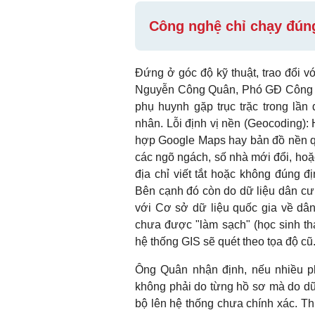
Công nghệ chỉ chạy đúng
​Đứng ở góc độ kỹ thuật, trao đổi 
Nguyễn Công Quân, Phó GĐ Công ty
phụ huynh gặp trục trặc trong lần
nhân. Lỗi định vị nền (Geocoding): H
hợp Google Maps hay bản đồ nền quố
các ngõ ngách, số nhà mới đổi, hoặ
địa chỉ viết tắt hoặc không đúng đị
Bên cạnh đó còn do dữ liệu dân cư 
với Cơ sở dữ liệu quốc gia về dân
chưa được "làm sạch" (học sinh th
hệ thống GIS sẽ quét theo tọa độ cũ
Ông Quân nhận định, nếu nhiều ph
không phải do từng hồ sơ mà do dữ 
bộ lên hệ thống chưa chính xác. Th