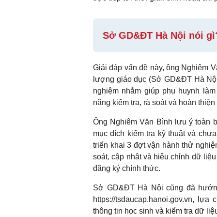
Sở GD&ĐT Hà Nội nói gì
Giải đáp vấn đề này, ông Nghiêm Vă
lượng giáo dục (Sở GD&ĐT Hà Nội) c
nghiệm nhằm giúp phụ huynh làm q
năng kiểm tra, rà soát và hoàn thiện 
Ông Nghiêm Văn Bình lưu ý toàn bộ
mục đích kiểm tra kỹ thuật và chưa
triển khai 3 đợt vận hành thử nghiệ
soát, cập nhật và hiệu chỉnh dữ li
đăng ký chính thức.
​Sở GD&ĐT Hà Nội cũng đã hướng d
https://tsdaucap.hanoi.gov.vn, lự
thông tin học sinh và kiểm tra dữ li