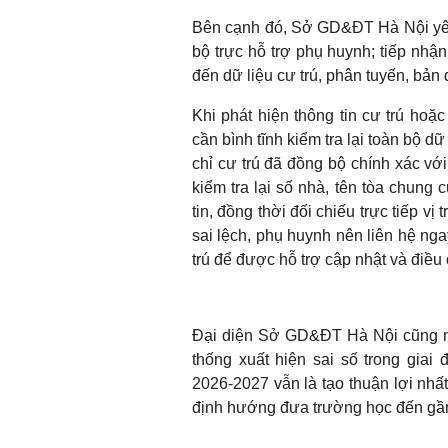
Bên cạnh đó, Sở GD&ĐT Hà Nội yêu
bộ trực hỗ trợ phụ huynh; tiếp nhậ
đến dữ liệu cư trú, phân tuyến, bản
Khi phát hiện thông tin cư trú ho
cần bình tĩnh kiểm tra lại toàn bộ d
chỉ cư trú đã đồng bộ chính xác v
kiểm tra lại số nhà, tên tòa chung 
tin, đồng thời đối chiếu trực tiếp vị
sai lệch, phụ huynh nên liên hệ n
trú để được hỗ trợ cập nhật và điều 
Đại diện Sở GD&ĐT Hà Nội cũng n
thống xuất hiện sai số trong gia
2026-2027 vẫn là tạo thuận lợi nhất
định hướng đưa trường học đến gần