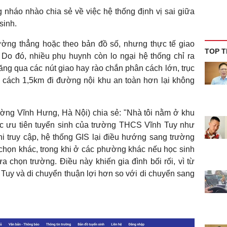
nháo nhào chia sẻ về việc hệ thống định vị sai giữa
sinh.
ường thẳng hoặc theo bản đồ số, nhưng thực tế giao
TOP T
Do đó, nhiều phụ huynh còn lo ngại hệ thống chỉ ra
g qua các nút giao hay rào chắn phân cách lớn, trục
g cách 1,5km đi đường nội khu an toàn hơn lại không
ng Vĩnh Hưng, Hà Nội) chia sẻ: "Nhà tôi nằm ở khu
ực ưu tiên tuyển sinh của trường THCS Vĩnh Tuy như
i truy cập, hệ thống GIS lại điều hướng sang trường
họn khác, trong khi ở các phường khác nếu học sinh
a chọn trường. Điều này khiến gia đình bối rối, vì từ
 Tuy và di chuyển thuận lợi hơn so với di chuyển sang