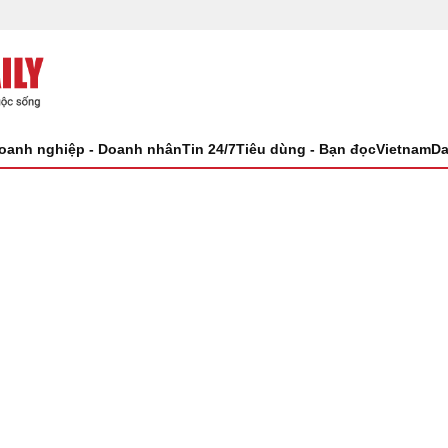
oanh nghiệp - Doanh nhân
Tin 24/7
Tiêu dùng - Bạn đọc
VietnamDa