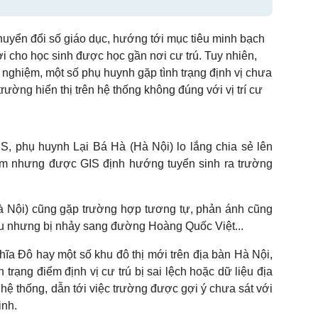
huyển đổi số giáo dục, hướng tới mục tiêu minh bạch
ợi cho học sinh được học gần nơi cư trú. Tuy nhiên,
nghiệm, một số phụ huynh gặp tình trạng định vị chưa
 trường hiển thị trên hệ thống không đúng với vị trí cư
S, phụ huynh Lại Bá Hà (Hà Nội) lo lắng chia sẻ lên
m nhưng được GIS định hướng tuyển sinh ra trường
Nội) cũng gặp trường hợp tương tự, phản ánh cũng
ệu nhưng bị nhảy sang đường Hoàng Quốc Việt...
a Đô hay một số khu đô thị mới trên địa bàn Hà Nội,
trạng điểm định vị cư trú bị sai lệch hoặc dữ liệu địa
hệ thống, dẫn tới việc trường được gợi ý chưa sát với
inh.