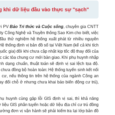
 khi dữ liệu đầu vào thực sự "sạch"
với PV
Báo Tri thức và Cuộc sống
, chuyên gia CNTT
 Công Nghệ và Truyền thông Sao Kim cho biết, việc
 đầu thử nghiệm hệ thống xuất phát từ nhiều nguyên
ệ thống định vị bản đồ số tại Việt Nam (kể cả khi tích
c gia) đôi khi chưa cập nhật kịp tốc độ thay đổi của
c các tòa chung cư mới bàn giao. Khi phụ huynh nhập
nh dạng chuẩn, thuật toán sẽ định vị sai lệch tọa độ.
chưa đồng bộ hoàn toàn: Hệ thống tuyển sinh kết nối
 cư, nếu thông tin trên hệ thống của ngành Công an
ay đổi chỗ ở nhưng chưa khai báo biến động cư trú),
.
ụ huynh cùng gặp lỗi GIS định vị sai, thì khả năng
liệu GIS phân tuyến hoặc dữ liệu địa chỉ cư trú đồng
ường đơn vị vận hành sẽ phải kiểm tra lại lớp bản đồ